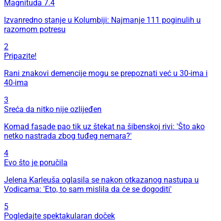
Magnituda 7.4
Izvanredno stanje u Kolumbiji: Najmanje 111 poginulih u
razornom potresu
2
Pripazite!
Rani znakovi demencije mogu se prepoznati već u 30-ima i
40-ima
3
Sreća da nitko nije ozlijeđen
Komad fasade pao tik uz štekat na šibenskoj rivi: 'Što ako
netko nastrada zbog tuđeg nemara?'
4
Evo što je poručila
Jelena Karleuša oglasila se nakon otkazanog nastupa u
Vodicama: 'Eto, to sam mislila da će se dogoditi'
5
Pogledajte spektakularan doček