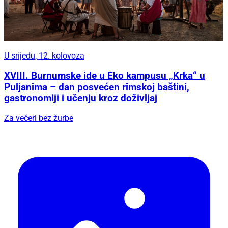
U srijedu, 12. kolovoza
XVIII. Burnumske ide u Eko kampusu „Krka“ u
Puljanima – dan posvećen rimskoj baštini,
gastronomiji i učenju kroz doživljaj
Za večeri bez žurbe