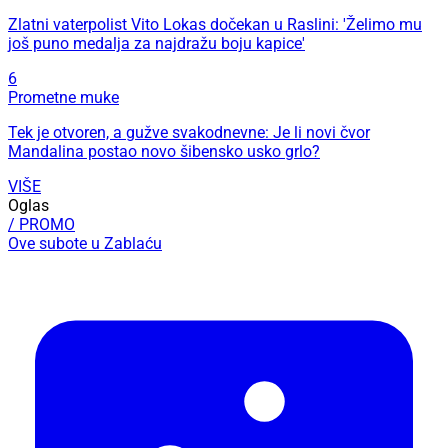
Zlatni vaterpolist Vito Lokas dočekan u Raslini: 'Želimo mu
još puno medalja za najdražu boju kapice'
6
Prometne muke
Tek je otvoren, a gužve svakodnevne: Je li novi čvor
Mandalina postao novo šibensko usko grlo?
VIŠE
Oglas
/ PROMO
Ove subote u Zablaću