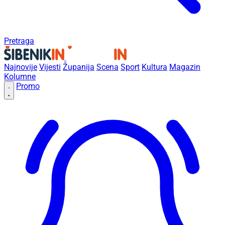
Pretraga
Najnovije
Vijesti
Županija
Scena
Sport
Kultura
Magazin
Kolumne
Promo