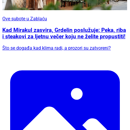
Ove subote u Zablaću
Kad Mirakul zasvira, Grdelin poslužuje: Peka, riba
i steakovi za ljetnu večer koju ne želite propustiti!
Što se događa kad klima radi, a prozori su zatvoreni?