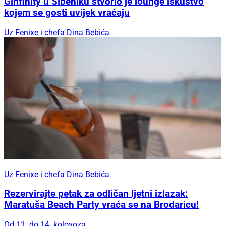
Ginfinity u Šibeniku stvorio je lounge iskustvo
kojem se gosti uvijek vraćaju
Uz Fenixe i chefa Dina Bebića
Uz Fenixe i chefa Dina Bebića
Rezervirajte petak za odličan ljetni izlazak:
Maratuša Beach Party vraća se na Brodaricu!
Od 11. do 14. kolovoza