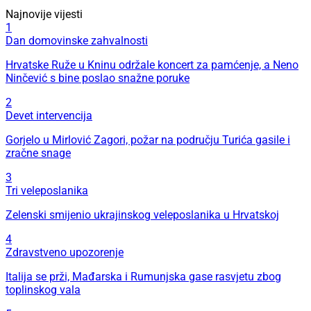
Najnovije vijesti
1
Dan domovinske zahvalnosti
Hrvatske Ruže u Kninu održale koncert za pamćenje, a Neno
Ninčević s bine poslao snažne poruke
2
Devet intervencija
Gorjelo u Mirlović Zagori, požar na području Turića gasile i
zračne snage
3
Tri veleposlanika
Zelenski smijenio ukrajinskog veleposlanika u Hrvatskoj
4
Zdravstveno upozorenje
Italija se prži, Mađarska i Rumunjska gase rasvjetu zbog
toplinskog vala