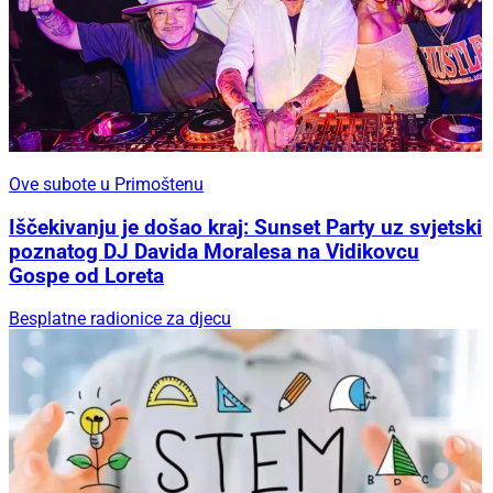
Ove subote u Primoštenu
Iščekivanju je došao kraj: Sunset Party uz svjetski
poznatog DJ Davida Moralesa na Vidikovcu
Gospe od Loreta
Besplatne radionice za djecu