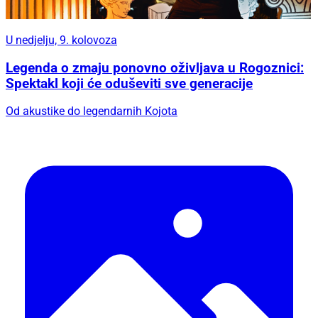
U nedjelju, 9. kolovoza
Legenda o zmaju ponovno oživljava u Rogoznici:
Spektakl koji će oduševiti sve generacije
Od akustike do legendarnih Kojota