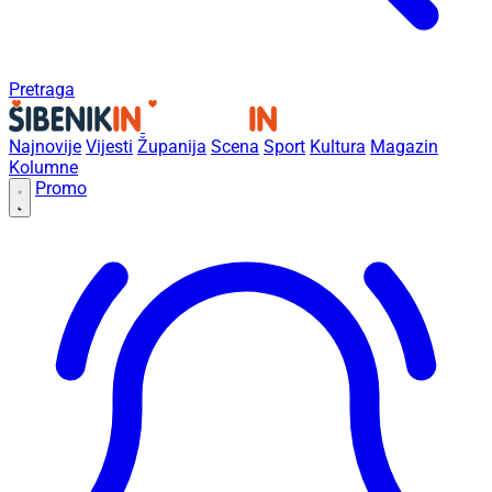
Pretraga
Najnovije
Vijesti
Županija
Scena
Sport
Kultura
Magazin
Kolumne
Promo