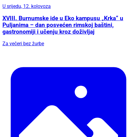
U srijedu, 12. kolovoza
XVIII. Burnumske ide u Eko kampusu „Krka“ u
Puljanima – dan posvećen rimskoj baštini,
gastronomiji i učenju kroz doživljaj
Za večeri bez žurbe