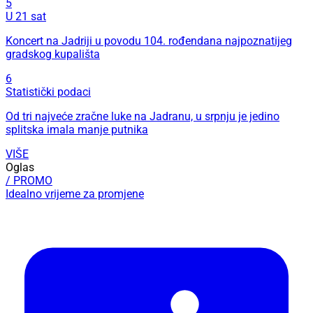
5
U 21 sat
Koncert na Jadriji u povodu 104. rođendana najpoznatijeg
gradskog kupališta
6
Statistički podaci
Od tri najveće zračne luke na Jadranu, u srpnju je jedino
splitska imala manje putnika
VIŠE
Oglas
/ PROMO
Idealno vrijeme za promjene