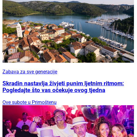
Zabava za sve generacije
Skradin nastavlja živjeti punim ljetnim ritmom:
Pogledajte što vas očekuje ovog tjedna
Ove subote u Primoštenu