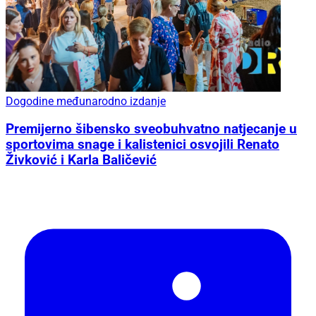
Dogodine međunarodno izdanje
Premijerno šibensko sveobuhvatno natjecanje u
sportovima snage i kalistenici osvojili Renato
Živković i Karla Baličević