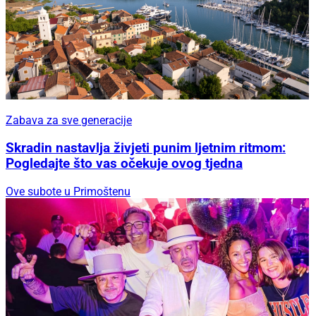
Zabava za sve generacije
Skradin nastavlja živjeti punim ljetnim ritmom:
Pogledajte što vas očekuje ovog tjedna
Ove subote u Primoštenu