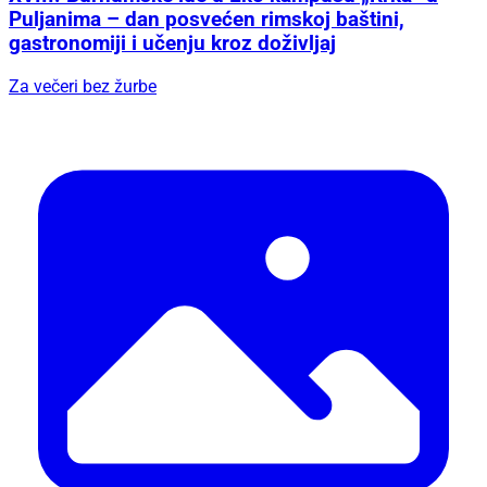
Puljanima – dan posvećen rimskoj baštini,
gastronomiji i učenju kroz doživljaj
Za večeri bez žurbe