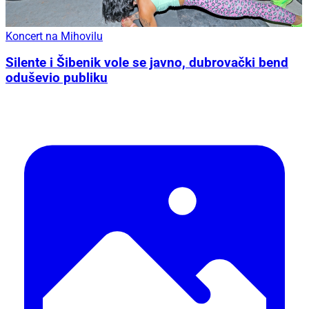
Koncert na Mihovilu
Silente i Šibenik vole se javno, dubrovački bend
oduševio publiku