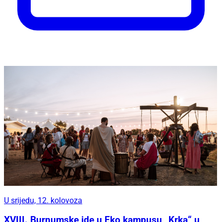
U srijedu, 12. kolovoza
XVIII. Burnumske ide u Eko kampusu „Krka“ u