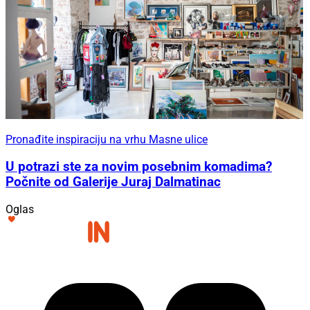
Pronađite inspiraciju na vrhu Masne ulice
U potrazi ste za novim posebnim komadima?
Počnite od Galerije Juraj Dalmatinac
Oglas