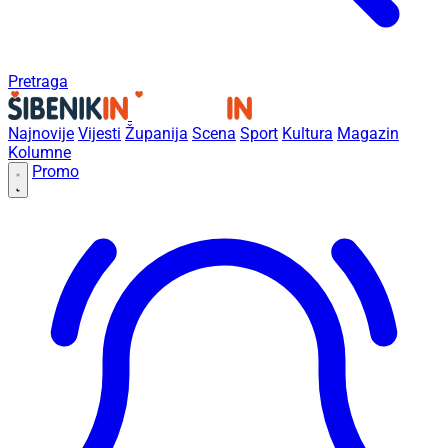
Pretraga
Najnovije
Vijesti
Županija
Scena
Sport
Kultura
Magazin
Kolumne
Promo