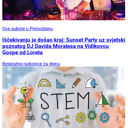
Ove subote u Primoštenu
Iščekivanju je došao kraj: Sunset Party uz svjetski
poznatog DJ Davida Moralesa na Vidikovcu
Gospe od Loreta
Besplatne radionice za djecu