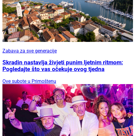
Zabava za sve generacije
Skradin nastavlja živjeti punim ljetnim ritmom:
Pogledajte što vas očekuje ovog tjedna
Ove subote u Primoštenu