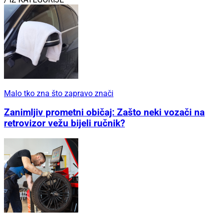
Malo tko zna što zapravo znači
Zanimljiv prometni običaj: Zašto neki vozači na
retrovizor vežu bijeli ručnik?