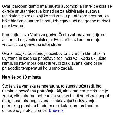
Ovaj "čarobni" gumb ima siluetu automobila i strelice koja se
okreće unutar njega, a koristi se za aktiviranje sustava
recirkulacije zraka, koji koristi zrak u putničkom prostoru za
brže hlađenje unutrašnjosti, izbjegavajući neugodne mirise i
pare izvana.
Pročitajte i ovo Vrata za gorivo Često zaboravimo gdje su
Jedan od najvećih misterija: Evo zašto svi auti nemaju
vratašca za gorivo na istoj strani
Ova značajka posebno je učinkovita u vrućim klimatskim
uvjetima ili kada se približava toplinski val. Kada uključite
klimu, sustav mora ohladiti vrući zrak izvana kako bi se
prilagodio temperaturi koju smo zadali.
Ne više od 10 minuta
Što je viša vanjska temperatura, to sustav teže radi, što
uzrokuje povećanu potrošnju. Ali, aktiviranjem recirkulacije
zraka, eliminiramo potrebu da sustav hladi vrući zrak poput
onog apsorbiranog izvana, olakšavajući održavanje
putničkog prostora hladnim recirkulacijom prethodno
ohlađenog zraka, prenosi
Dnevnik
.