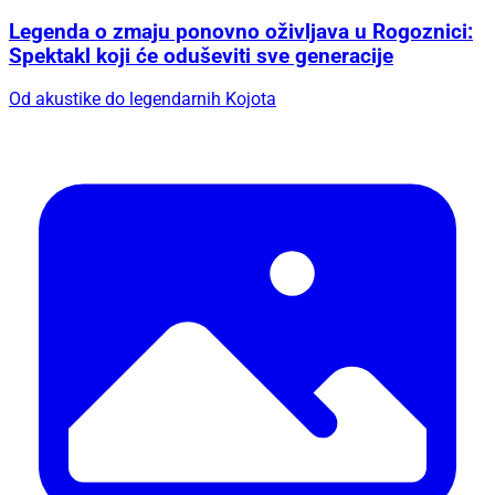
Legenda o zmaju ponovno oživljava u Rogoznici:
Spektakl koji će oduševiti sve generacije
Od akustike do legendarnih Kojota