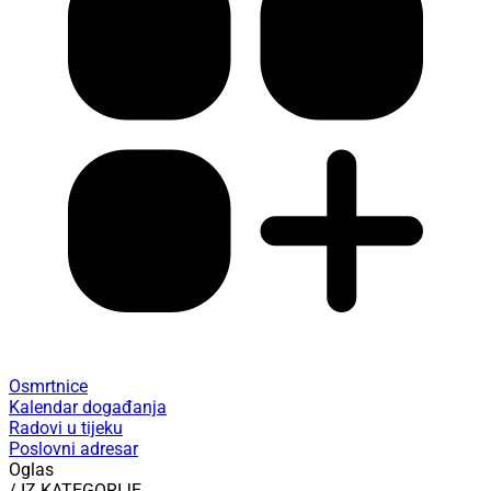
Osmrtnice
Kalendar događanja
Radovi u tijeku
Poslovni adresar
Oglas
/ IZ KATEGORIJE