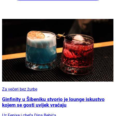
Za večeri bez žurbe
Ginfinity u Šibeniku stvorio je lounge iskustvo
kojem se gosti uvijek vraćaju
Uz Fenixe i chefa Dina Bebića