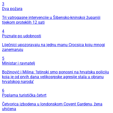
3
Dva požara
Tri vatrogasne intervencije u Šibensko-kninskoj županiji
tijekom proteklih 12 sati
4
Poznate po udobnosti
Liječnici upozoravaju na jednu manu Crocsica koju mnogi
zanemaruju
5
Ministar i ravnatelj
Božinović i Milina: ‘Istinski smo ponosni na hrvatsku policiju
koja je od prvih dana velikosrpske agresije stala u obranu
hrvatskog naroda’
6
Poplarna turistička četvrt
Četvorica izbodena u londonskom Covent Gardenu, žena
uhićena