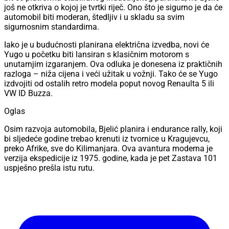
još ne otkriva o kojoj je tvrtki riječ. Ono što je sigurno je da će
automobil biti moderan, štedljiv i u skladu sa svim
sigurnosnim standardima.
Iako je u budućnosti planirana električna izvedba, novi će
Yugo u početku biti lansiran s klasičnim motorom s
unutarnjim izgaranjem. Ova odluka je donesena iz praktičnih
razloga – niža cijena i veći užitak u vožnji. Tako će se Yugo
izdvojiti od ostalih retro modela poput novog Renaulta 5 ili
VW ID Buzza.
Oglas
Osim razvoja automobila, Bjelić planira i endurance rally, koji
bi sljedeće godine trebao krenuti iz tvornice u Kragujevcu,
preko Afrike, sve do Kilimanjara. Ova avantura moderna je
verzija ekspedicije iz 1975. godine, kada je pet Zastava 101
uspješno prešla istu rutu.