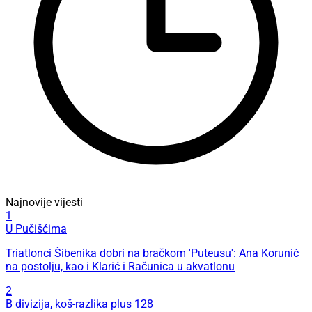
Najnovije vijesti
1
U Pučišćima
Triatlonci Šibenika dobri na bračkom 'Puteusu': Ana Korunić
na postolju, kao i Klarić i Računica u akvatlonu
2
B divizija, koš-razlika plus 128