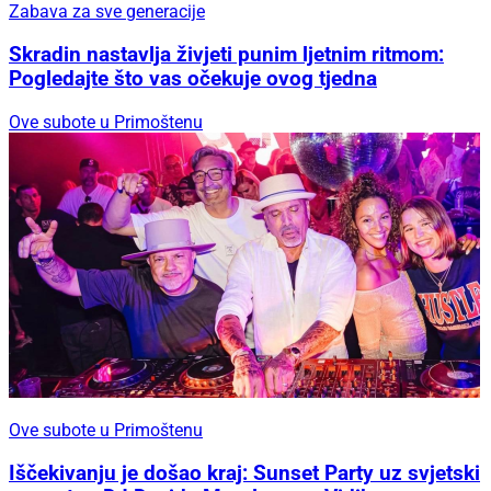
Zabava za sve generacije
Skradin nastavlja živjeti punim ljetnim ritmom:
Pogledajte što vas očekuje ovog tjedna
Ove subote u Primoštenu
Ove subote u Primoštenu
Iščekivanju je došao kraj: Sunset Party uz svjetski