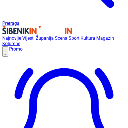
Pretraga
Najnovije
Vijesti
Županija
Scena
Sport
Kultura
Magazin
Kolumne
Promo