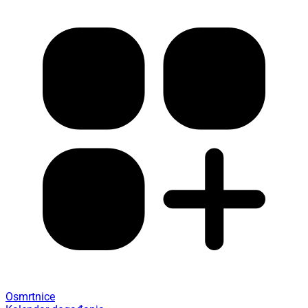
Osmrtnice