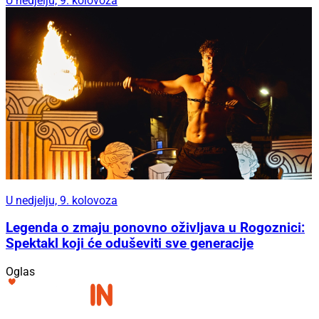
U nedjelju, 9. kolovoza
U nedjelju, 9. kolovoza
Legenda o zmaju ponovno oživljava u Rogoznici:
Spektakl koji će oduševiti sve generacije
Oglas