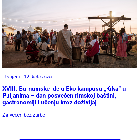
U srijedu, 12. kolovoza
XVIII. Burnumske ide u Eko kampusu „Krka“ u
Puljanima – dan posvećen rimskoj baštini,
gastronomiji i učenju kroz doživljaj
Za večeri bez žurbe