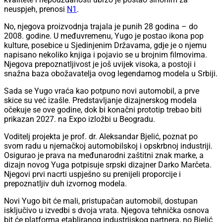
neuspjeh, prenosi
N1
.
No, njegova proizvodnja trajala je punih 28 godina – do
2008. godine. U međuvremenu, Yugo je postao ikona pop
kulture, posebice u Sjedinjenim Državama, gdje je o njemu
napisano nekoliko knjiga i pojavio se u brojnim filmovima.
Njegova prepoznatljivost je još uvijek visoka, a postoji i
snažna baza obožavatelja ovog legendarnog modela u Srbiji.
Sada se Yugo vraća kao potpuno novi automobil, a prve
skice su već izašle. Predstavljanje dizajnerskog modela
očekuje se ove godine, dok bi konačni prototip trebao biti
prikazan 2027. na Expo izložbi u Beogradu.
Voditelj projekta je prof. dr. Aleksandar Bjelić, poznat po
svom radu u njemačkoj automobilskoj i opskrbnoj industriji.
Osigurao je prava na međunarodni zaštitni znak marke, a
dizajn novog Yuga potpisuje srpski dizajner Darko Marčeta.
Njegovi prvi nacrti uspješno su prenijeli proporcije i
prepoznatljiv duh izvornog modela.
Novi Yugo bit će mali, pristupačan automobil, dostupan
isključivo u izvedbi s dvoja vrata. Njegova tehnička osnova
bit će platforma etabliranog industrijskog partnera, no Bjelić