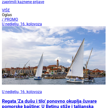
zaprimili kaznene prijave
VIŠE
Oglas
/ PROMO
U nedjelju, 16. kolovoza
U nedjelju, 16. kolovoza
Regata 'Za dušu i tilo' ponovno okuplja čuvare
pomorske baštine: U Betinu stiže i talijanska