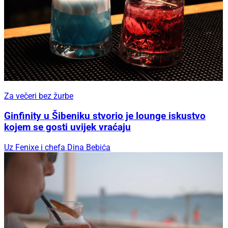
Za večeri bez žurbe
Ginfinity u Šibeniku stvorio je lounge iskustvo
kojem se gosti uvijek vraćaju
Uz Fenixe i chefa Dina Bebića