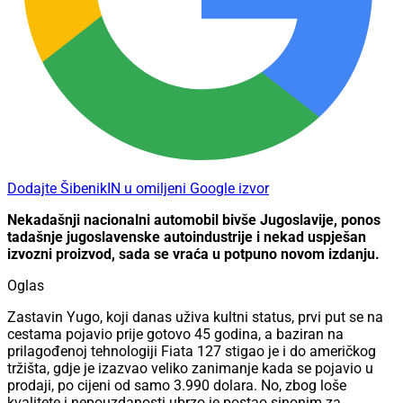
Dodajte ŠibenikIN u omiljeni Google izvor
Nekadašnji nacionalni automobil bivše Jugoslavije, ponos
tadašnje jugoslavenske autoindustrije i nekad uspješan
izvozni proizvod, sada se vraća u potpuno novom izdanju.
Oglas
Zastavin Yugo, koji danas uživa kultni status, prvi put se na
cestama pojavio prije gotovo 45 godina, a baziran na
prilagođenoj tehnologiji Fiata 127 stigao je i do američkog
tržišta, gdje je izazvao veliko zanimanje kada se pojavio u
prodaji, po cijeni od samo 3.990 dolara. No, zbog loše
kvalitete i nepouzdanosti ubrzo je postao sinonim za