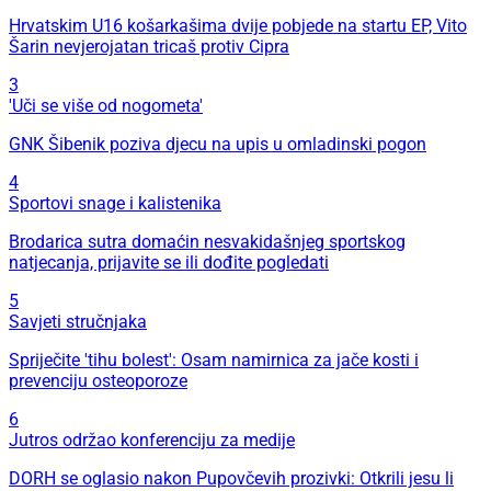
Hrvatskim U16 košarkašima dvije pobjede na startu EP, Vito
Šarin nevjerojatan tricaš protiv Cipra
3
'Uči se više od nogometa'
GNK Šibenik poziva djecu na upis u omladinski pogon
4
Sportovi snage i kalistenika
Brodarica sutra domaćin nesvakidašnjeg sportskog
natjecanja, prijavite se ili dođite pogledati
5
Savjeti stručnjaka
Spriječite 'tihu bolest': Osam namirnica za jače kosti i
prevenciju osteoporoze
6
Jutros održao konferenciju za medije
DORH se oglasio nakon Pupovčevih prozivki: Otkrili jesu li