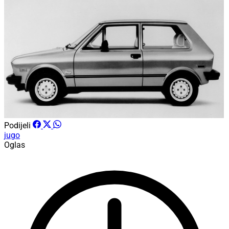
Podijeli
jugo
Oglas