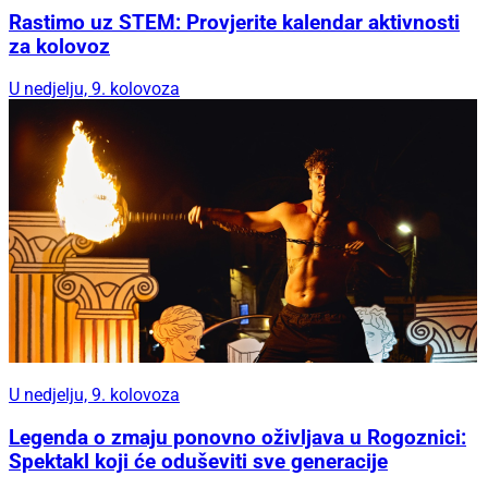
Rastimo uz STEM: Provjerite kalendar aktivnosti
za kolovoz
U nedjelju, 9. kolovoza
U nedjelju, 9. kolovoza
Legenda o zmaju ponovno oživljava u Rogoznici:
Spektakl koji će oduševiti sve generacije