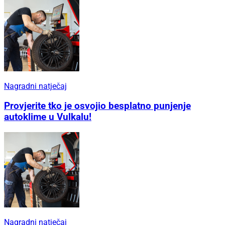
Nagradni natječaj
Provjerite tko je osvojio besplatno punjenje
autoklime u Vulkalu!
Nagradni natječaj