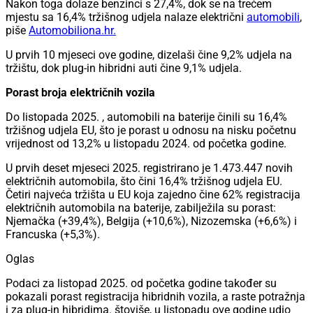
Nakon toga dolaze benzinci s 27,4%, dok se na trećem
mjestu sa 16,4% tržišnog udjela nalaze električni
automobili
,
piše
Automobiliona.hr.
U prvih 10 mjeseci ove godine, dizelaši čine 9,2% udjela na
tržištu, dok plug-in hibridni auti čine 9,1% udjela.
Porast broja električnih vozila
Do listopada 2025. , automobili na baterije činili su 16,4%
tržišnog udjela EU, što je porast u odnosu na nisku početnu
vrijednost od 13,2% u listopadu 2024. od početka godine.
U prvih deset mjeseci 2025. registrirano je 1.473.447 novih
električnih automobila, što čini 16,4% tržišnog udjela EU.
Četiri najveća tržišta u EU koja zajedno čine 62% registracija
električnih automobila na baterije, zabilježila su porast:
Njemačka (+39,4%), Belgija (+10,6%), Nizozemska (+6,6%) i
Francuska (+5,3%).
Oglas
Podaci za listopad 2025. od početka godine također su
pokazali porast registracija hibridnih vozila, a raste potražnja
i za plug-in hibridima. štoviše, u listopadu ove godine udio