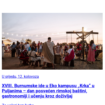
U srijedu, 12. kolovoza
XVIII. Burnumske ide u Eko kampusu „Krka“ u
Puljanima – dan posvećen rimskoj baštini,
gastronomiji i učenju kroz doživljaj