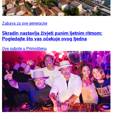
Zabava za sve generacije
Skradin nastavlja živjeti punim ljetnim ritmom:
Pogledajte što vas očekuje ovog tjedna
Ove subote u Primoštenu