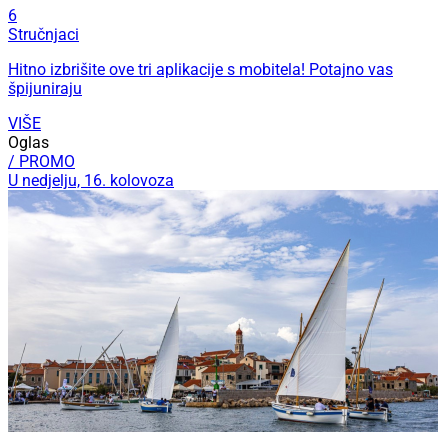
6
Stručnjaci
Hitno izbrišite ove tri aplikacije s mobitela! Potajno vas
špijuniraju
VIŠE
Oglas
/ PROMO
U nedjelju, 16. kolovoza