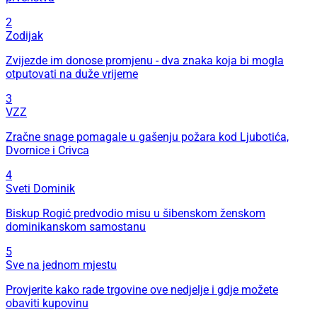
2
Zodijak
Zvijezde im donose promjenu - dva znaka koja bi mogla
otputovati na duže vrijeme
3
VZZ
Zračne snage pomagale u gašenju požara kod Ljubotića,
Dvornice i Crivca
4
Sveti Dominik
Biskup Rogić predvodio misu u šibenskom ženskom
dominikanskom samostanu
5
Sve na jednom mjestu
Provjerite kako rade trgovine ove nedjelje i gdje možete
obaviti kupovinu