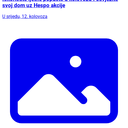
svoj dom uz Hespo akcije
U srijedu, 12. kolovoza