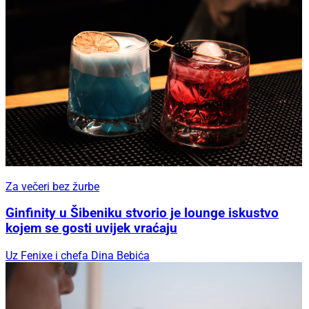
Za večeri bez žurbe
Ginfinity u Šibeniku stvorio je lounge iskustvo
kojem se gosti uvijek vraćaju
Uz Fenixe i chefa Dina Bebića