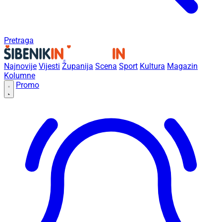
Pretraga
Najnovije
Vijesti
Županija
Scena
Sport
Kultura
Magazin
Kolumne
Promo