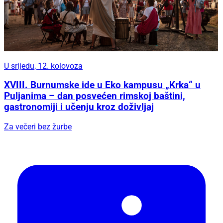
U srijedu, 12. kolovoza
XVIII. Burnumske ide u Eko kampusu „Krka“ u
Puljanima – dan posvećen rimskoj baštini,
gastronomiji i učenju kroz doživljaj
Za večeri bez žurbe