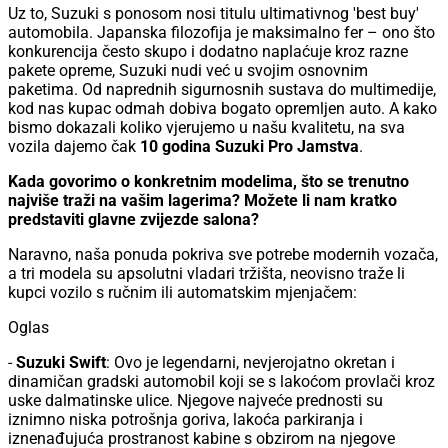
Uz to, Suzuki s ponosom nosi titulu ultimativnog 'best buy'
automobila. Japanska filozofija je maksimalno fer – ono što
konkurencija često skupo i dodatno naplaćuje kroz razne
pakete opreme, Suzuki nudi već u svojim osnovnim
paketima. Od naprednih sigurnosnih sustava do multimedije,
kod nas kupac odmah dobiva bogato opremljen auto. A kako
bismo dokazali koliko vjerujemo u našu kvalitetu, na sva
vozila dajemo čak
10 godina Suzuki Pro Jamstva
.
Kada govorimo o konkretnim modelima, što se trenutno
najviše traži na vašim lagerima? Možete li nam kratko
predstaviti glavne zvijezde salona?
Naravno, naša ponuda pokriva sve potrebe modernih vozača,
a tri modela su apsolutni vladari tržišta, neovisno traže li
kupci vozilo s ručnim ili automatskim mjenjačem:
Oglas
-
Suzuki Swift
: Ovo je legendarni, nevjerojatno okretan i
dinamičan gradski automobil koji se s lakoćom provlači kroz
uske dalmatinske ulice. Njegove najveće prednosti su
iznimno niska potrošnja goriva, lakoća parkiranja i
iznenađujuća prostranost kabine s obzirom na njegove