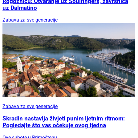
Rogoznicu: Otvaranje uz Soulfingers, završnica
uz Dalmatino
Zabava za sve generacije
Zabava za sve generacije
Skradin nastavlja živjeti punim ljetnim ritmom:
Pogledajte što vas očekuje ovog tjedna
Ove subote u Primoštenu