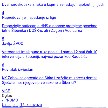
Dva horoskopska znaka u kojima se rađaju najokrutniji ljudi
4
Napredovanje i ispadanje iz lige
Propozicije natjecanja HNS-a donose promjene posebno
bitne Šibeniku i DOŠK-u, ali i Zagori i Vodicama
5
Javlja ŽVOC
Vatrogasci imali pune ruke posla: U samo 12 sati čak 10
intervencija u županiji, najveći požar kod Radučića
6
Povratak izvjestan
KK Zabok se oprostio od Širka i zaželio mu sreću doma:
Sjećate li se njegove prve sezone u Šibenci?
VIŠE
Oglas
/ PROMO
U nedjelju, 16. kolovoza