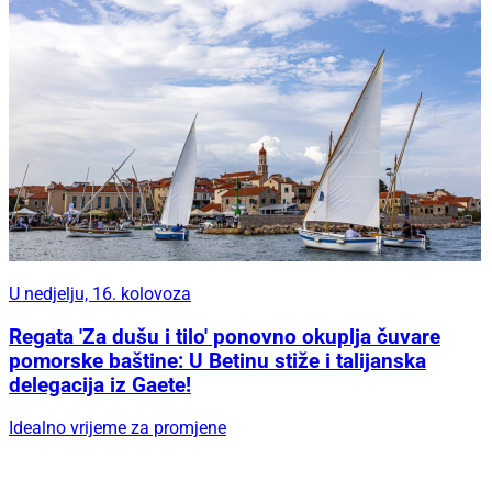
U nedjelju, 16. kolovoza
Regata 'Za dušu i tilo' ponovno okuplja čuvare
pomorske baštine: U Betinu stiže i talijanska
delegacija iz Gaete!
Idealno vrijeme za promjene