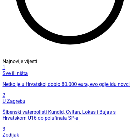
Najnovije vijesti
1
Sve ili ništa
Netko je u Hrvatskoj dobio 80.000 eura, evo gdje idu novci
2
U Zagrebu
Šibenski vaterpolisti Kundid, Cvitan, Lokas i Bujas s
Hrvatskom U16 do polufinala SP-a
3
Zodijak