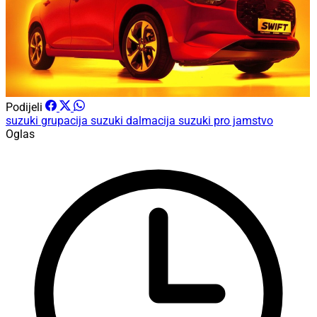
Podijeli
suzuki
grupacija suzuki dalmacija
suzuki pro jamstvo
Oglas