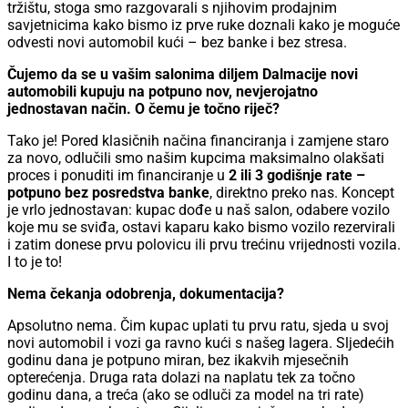
tržištu, stoga smo razgovarali s njihovim prodajnim
savjetnicima kako bismo iz prve ruke doznali kako je moguće
odvesti novi automobil kući – bez banke i bez stresa.
Čujemo da se u vašim salonima diljem Dalmacije novi
automobili kupuju na potpuno nov, nevjerojatno
jednostavan način. O čemu je točno riječ?
Tako je! Pored klasičnih načina financiranja i zamjene staro
za novo, odlučili smo našim kupcima maksimalno olakšati
proces i ponuditi im financiranje u
2 ili 3 godišnje rate –
potpuno bez posredstva banke
, direktno preko nas. Koncept
je vrlo jednostavan: kupac dođe u naš salon, odabere vozilo
koje mu se sviđa, ostavi kaparu kako bismo vozilo rezervirali
i zatim donese prvu polovicu ili prvu trećinu vrijednosti vozila.
I to je to!
Nema čekanja odobrenja, dokumentacija?
Apsolutno nema. Čim kupac uplati tu prvu ratu, sjeda u svoj
novi automobil i vozi ga ravno kući s našeg lagera. Sljedećih
godinu dana je potpuno miran, bez ikakvih mjesečnih
opterećenja. Druga rata dolazi na naplatu tek za točno
godinu dana, a treća (ako se odluči za model na tri rate)