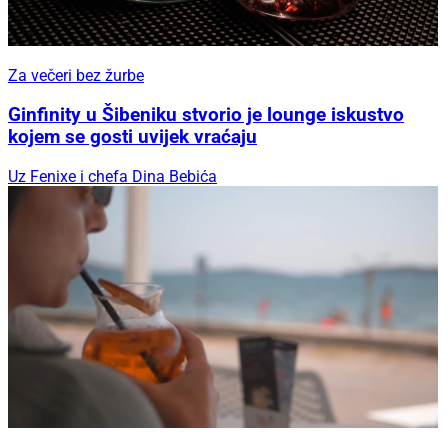
Za večeri bez žurbe
Ginfinity u Šibeniku stvorio je lounge iskustvo
kojem se gosti uvijek vraćaju
Uz Fenixe i chefa Dina Bebića