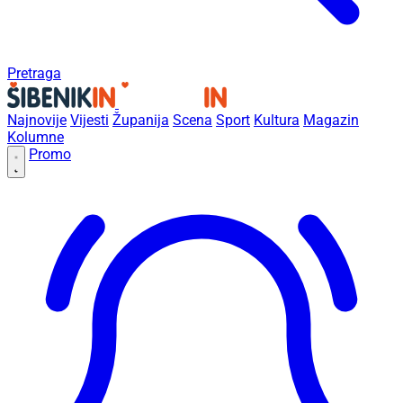
Pretraga
Najnovije
Vijesti
Županija
Scena
Sport
Kultura
Magazin
Kolumne
Promo