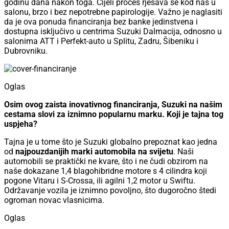
godinu dana nakon toga. Cijeli proces rješava se kod nas u
salonu, brzo i bez nepotrebne papirologije. Važno je naglasiti
da je ova ponuda financiranja bez banke jedinstvena i
dostupna isključivo u centrima Suzuki Dalmacija, odnosno u
salonima ATT i Perfekt-auto u Splitu, Zadru, Šibeniku i
Dubrovniku.
Oglas
Osim ovog zaista inovativnog financiranja, Suzuki na našim
cestama slovi za iznimno popularnu marku. Koji je tajna tog
uspjeha?
Tajna je u tome što je Suzuki globalno prepoznat kao jedna
od
najpouzdanijih marki automobila na svijetu
. Naši
automobili se praktički ne kvare, što i ne čudi obzirom na
naše dokazane 1,4 blagohibridne motore s 4 cilindra koji
pogone Vitaru i S-Crossa, ili agilni 1,2 motor u Swiftu.
Održavanje vozila je iznimno povoljno, što dugoročno štedi
ogroman novac vlasnicima.
Oglas