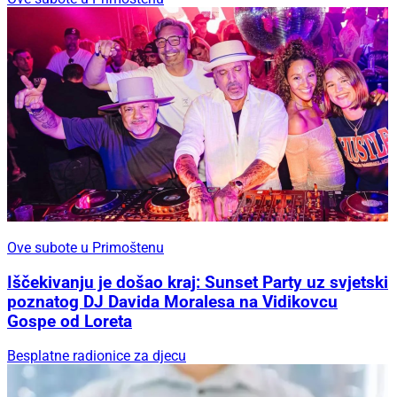
Ove subote u Primoštenu
Iščekivanju je došao kraj: Sunset Party uz svjetski
poznatog DJ Davida Moralesa na Vidikovcu
Gospe od Loreta
Besplatne radionice za djecu