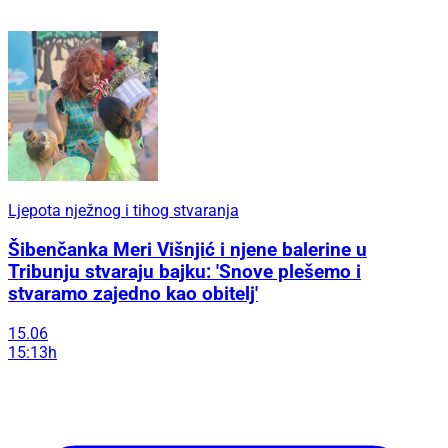
Ljepota nježnog i tihog stvaranja
Šibenčanka Meri Višnjić i njene balerine u
Tribunju stvaraju bajku: 'Snove plešemo i
stvaramo zajedno kao obitelj'
15.06
15:13h