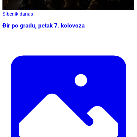
Šibenik danas
Đir po gradu, petak 7. kolovoza