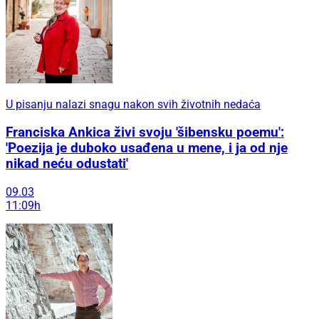
U pisanju nalazi snagu nakon svih životnih nedaća
Franciska Ankica živi svoju 'šibensku poemu':
'Poezija je duboko usađena u mene, i ja od nje
nikad neću odustati'
09.03
11:09h