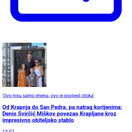
'Ovo nisu samo imena, ovo je povijest otoka'
Od Krapnja do San Pedra, pa natrag korijenima:
Denis Svirčić Miškov povezao Krapljane kroz
impresivno obiteljsko stablo
13.07