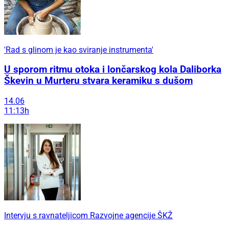
'Rad s glinom je kao sviranje instrumenta'
U sporom ritmu otoka i lončarskog kola Daliborka
Škevin u Murteru stvara keramiku s dušom
14.06
11:13h
Intervju s ravnateljicom Razvojne agencije ŠKŽ