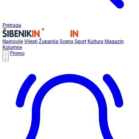
Pretraga
Najnovije
Vijesti
Županija
Scena
Sport
Kultura
Magazin
Kolumne
Promo