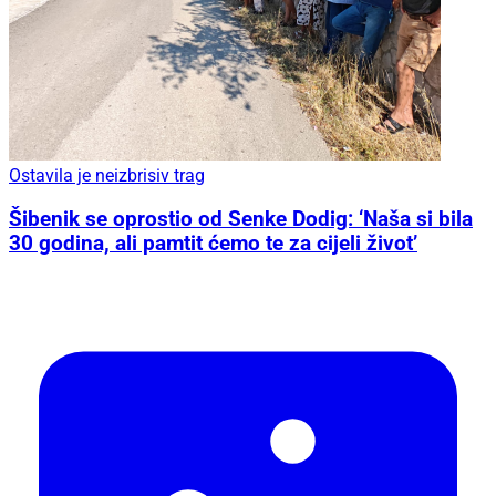
Ostavila je neizbrisiv trag
Šibenik se oprostio od Senke Dodig: ‘Naša si bila
30 godina, ali pamtit ćemo te za cijeli život’