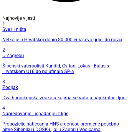
Najnovije vijesti
1
Sve ili ništa
Netko je u Hrvatskoj dobio 80.000 eura, evo gdje idu novci
2
U Zagrebu
Šibenski vaterpolisti Kundid, Cvitan, Lokas i Bujas s
Hrvatskom U16 do polufinala SP-a
3
Zodijak
Dva horoskopska znaka u kojima se rađaju najokrutniji ljudi
4
Napredovanje i ispadanje iz lige
Propozicije natjecanja HNS-a donose promjene posebno
bitne Šibeniku i DOŠK-u, ali i Zagori i Vodicama