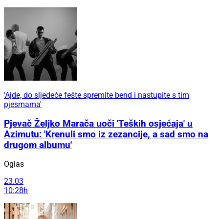
'Ajde, do sljedeće fešte spremite bend i nastupite s tim
pjesmama'
Pjevač Željko Marača uoči 'Teških osjećaja' u
Azimutu: 'Krenuli smo iz zezancije, a sad smo na
drugom albumu'
Oglas
23.03
10:28h