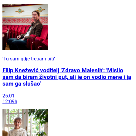
'Tu sam gdje trebam biti'
Filip Knežević voditelj 'Zdravo Malenih': 'Mislio
sam da biram životni put, ali je on vodio mene i ja
sam ga slušao'
25.01
12:09h