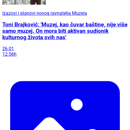
Izazovi i planovi novog ravnatelja Muzeja
Toni Brajković: 'Muzej, kao čuvar baštine, nije više
samo muzej. On mora biti aktivan sudionik
kulturnog života svih nas'
26.01
12:56h