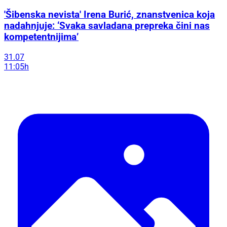
'Šibenska nevista' Irena Burić, znanstvenica koja
nadahnjuje: ‘Svaka savladana prepreka čini nas
kompetentnijima’
31.07
11:05h