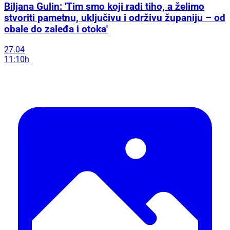
Biljana Gulin: 'Tim smo koji radi tiho, a želimo
stvoriti pametnu, uključivu i održivu županiju – od
obale do zaleđa i otoka'
27.04
11:10h