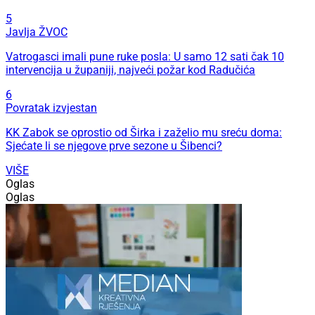
5
Javlja ŽVOC
Vatrogasci imali pune ruke posla: U samo 12 sati čak 10
intervencija u županiji, najveći požar kod Radučića
6
Povratak izvjestan
KK Zabok se oprostio od Širka i zaželio mu sreću doma:
Sjećate li se njegove prve sezone u Šibenci?
VIŠE
Oglas
Oglas