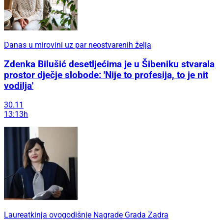
Danas u mirovini uz par neostvarenih želja
Zdenka Bilušić desetljećima je u Šibeniku stvarala
prostor dječje slobode: 'Nije to profesija, to je nit
vodilja'
30.11
13:13h
Laureatkinja ovogodišnje Nagrade Grada Zadra