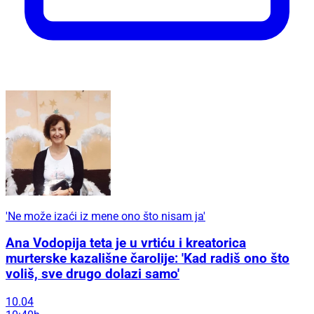
'Ne može izaći iz mene ono što nisam ja'
Ana Vodopija teta je u vrtiću i kreatorica
murterske kazališne čarolije: 'Kad radiš ono što
voliš, sve drugo dolazi samo'
10.04