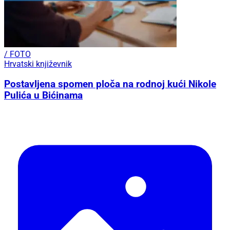
/ FOTO
Hrvatski književnik
Postavljena spomen ploča na rodnoj kući Nikole
Pulića u Bićinama