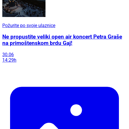
Požurite po svoje ulaznice
Ne propustite veliki open air koncert Petra Graše
na primoštenskom brdu Gaj!
30.06
14:29h