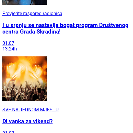
Provjerite raspored radionica
I u srpnju se nastavlja bogat program Društvenog
centra Grada Skradina!
01.07
13:24h
SVE NA JEDNOM MJESTU
Di vanka za vikend?