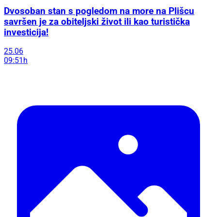
Dvosoban stan s pogledom na more na Plišcu
savršen je za obiteljski život ili kao turistička
investicija!
25.06
09:51h