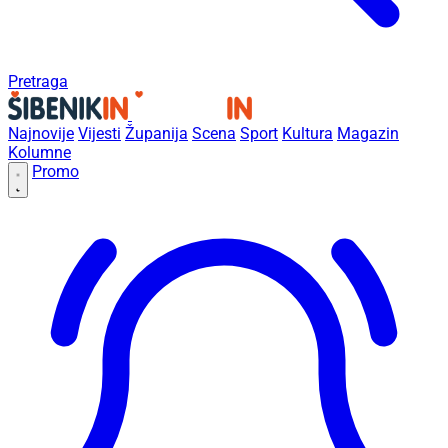
Pretraga
Najnovije
Vijesti
Županija
Scena
Sport
Kultura
Magazin
Kolumne
Promo