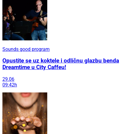
Sounds good program
Opustite se uz koktele i odličnu glazbu benda
Dreamtime u City Caffeu!
29.06
09:42h