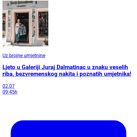
Uz brojne umjetnine
Ljeto u Galeriji Juraj Dalmatinac u znaku veselih
riba, bezvremenskog nakita i poznatih umjetnika!
02.07
09:45h