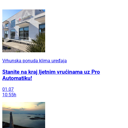
Vrhunska ponuda klima uređaja
Stanite na kraj ljetnim vrućinama uz Pro
Automatiku!
01.07
10:55h