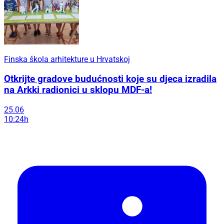
Finska škola arhitekture u Hrvatskoj
Otkrijte gradove budućnosti koje su djeca izradila
na Arkki radionici u sklopu MDF-a!
25.06
10:24h