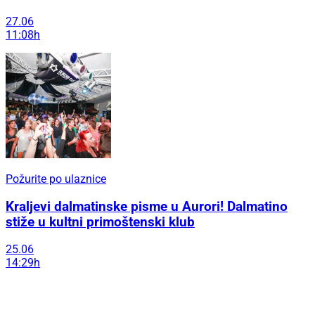
27.06
11:08h
Požurite po ulaznice
Kraljevi dalmatinske pisme u Aurori! Dalmatino
stiže u kultni primoštenski klub
25.06
14:29h