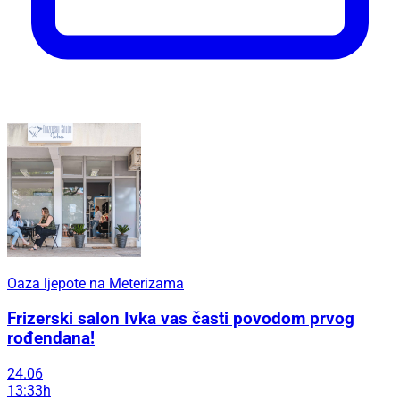
Oaza ljepote na Meterizama
Frizerski salon Ivka vas časti povodom prvog
rođendana!
24.06
13:33h