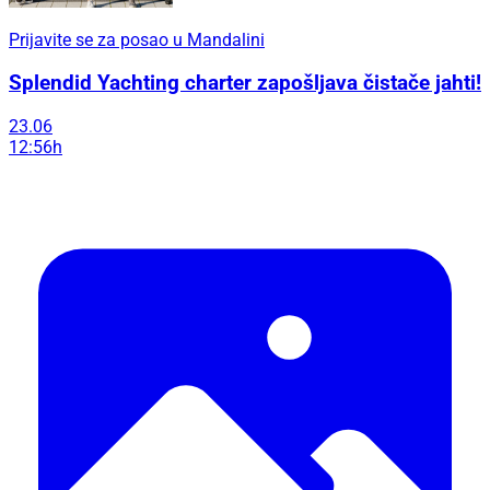
Prijavite se za posao u Mandalini
Splendid Yachting charter zapošljava čistače jahti!
23.06
12:56h