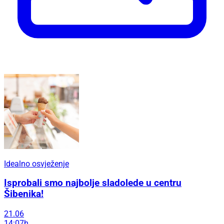
Idealno osvježenje
Isprobali smo najbolje sladolede u centru
Šibenika!
21.06
14:07h