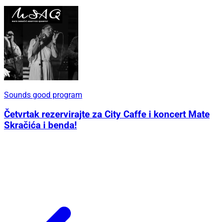
Sounds good program
Četvrtak rezervirajte za City Caffe i koncert Mate
Skračića i benda!