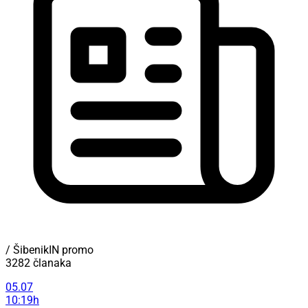
/ ŠibenikIN promo
3282 članaka
05.07
10:19h