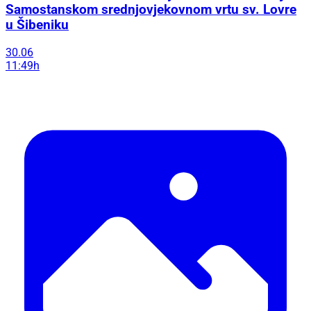
Samostanskom srednjovjekovnom vrtu sv. Lovre
u Šibeniku
30.06
11:49h