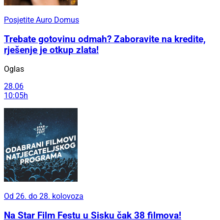
Posjetite Auro Domus
Trebate gotovinu odmah? Zaboravite na kredite,
rješenje je otkup zlata!
Oglas
28.06
10:05h
Od 26. do 28. kolovoza
Na Star Film Festu u Sisku čak 38 filmova!