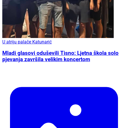
U atriju palače Katunarić
Mladi glasovi oduševili Tisno: Ljetna škola solo
pjevanja završila velikim koncertom