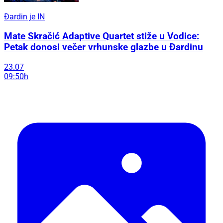
Đardin je IN
Mate Skračić Adaptive Quartet stiže u Vodice:
Petak donosi večer vrhunske glazbe u Đardinu
23.07
09:50h