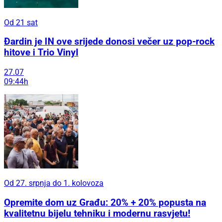
Od 21 sat
Đardin je IN ove srijede donosi večer uz pop-rock
hitove i Trio Vinyl
27.07
09:44h
Od 27. srpnja do 1. kolovoza
Opremite dom uz Građu: 20% + 20% popusta na
kvalitetnu bijelu tehniku i modernu rasvjetu!