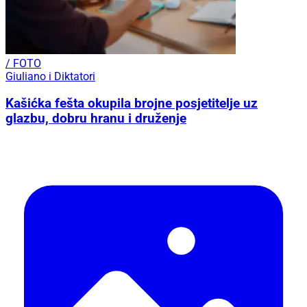
/ FOTO
Giuliano i Diktatori
Kašićka fešta okupila brojne posjetitelje uz
glazbu, dobru hranu i druženje