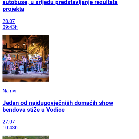
autobuse, u srijedu predstavljanje rezultata
projekta
28.07
09:43h
Na rivi
Jedan od najdugovječnijih domaćih show
bendova stiže u Vodice
27.07
10:43h