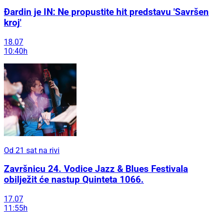
Đardin je IN: Ne propustite hit predstavu 'Savršen
kroj'
18.07
10:40h
Od 21 sat na rivi
Završnicu 24. Vodice Jazz & Blues Festivala
obilježit će nastup Quinteta 1066.
17.07
11:55h