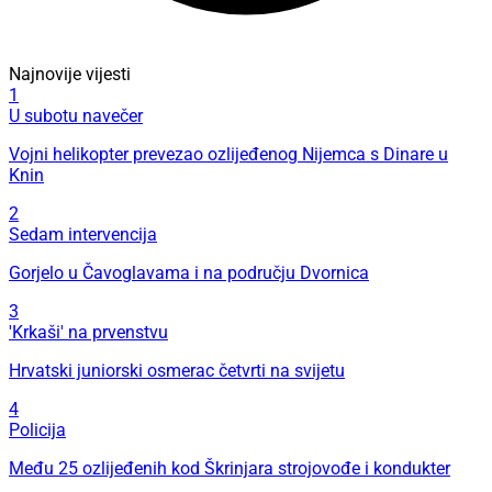
Najnovije vijesti
1
U subotu navečer
Vojni helikopter prevezao ozlijeđenog Nijemca s Dinare u
Knin
2
Sedam intervencija
Gorjelo u Čavoglavama i na području Dvornica
3
'Krkaši' na prvenstvu
Hrvatski juniorski osmerac četvrti na svijetu
4
Policija
Među 25 ozlijeđenih kod Škrinjara strojovođe i kondukter