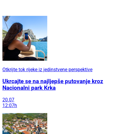
Otkrijte tok rijeke iz jedinstvene perspektive
Ukrcajte se na najljepše putovanje kroz
Nacionalni park Krka
20.07
12:07h