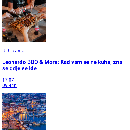
U Bilicama
Leonardo BBQ & More: Kad vam se ne kuha, zna
se gdje se ide
17.07
09:44h