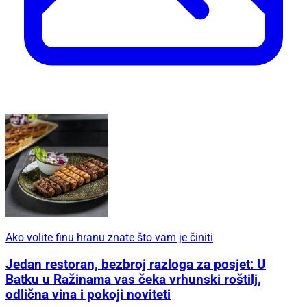
Ako volite finu hranu znate što vam je činiti
Jedan restoran, bezbroj razloga za posjet: U
Batku u Ražinama vas čeka vrhunski roštilj,
odlična vina i pokoji noviteti