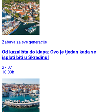
Zabava za sve generacije
Od kazališta do klapa: Ovo je tjedan kada se
isplati biti u Skradinu!
27.07
10:03h