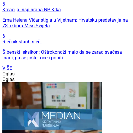
5
Kreacija inspirirana NP Krka
Ema Helena Vičar stigla u Vijetnam: Hrvatsku predstavlja na
73. izboru Miss Svijeta
6
Rječnik starih riječi
Šibenski leksikon: Oštrokondži malo da se zarad svačesa
inadi, pa se jošter oće i pobiti
VIŠE
Oglas
Oglas