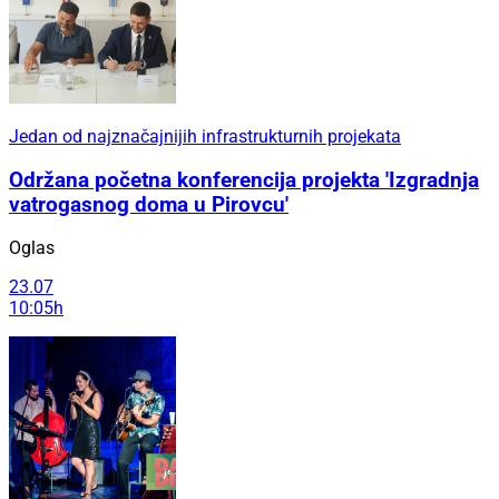
Jedan od najznačajnijih infrastrukturnih projekata
Održana početna konferencija projekta 'Izgradnja
vatrogasnog doma u Pirovcu'
Oglas
23.07
10:05h