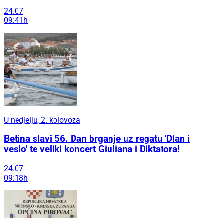
24.07
09:41h
U nedjelju, 2. kolovoza
Betina slavi 56. Dan brganje uz regatu 'Dlan i
veslo' te veliki koncert Giuliana i Diktatora!
24.07
09:18h