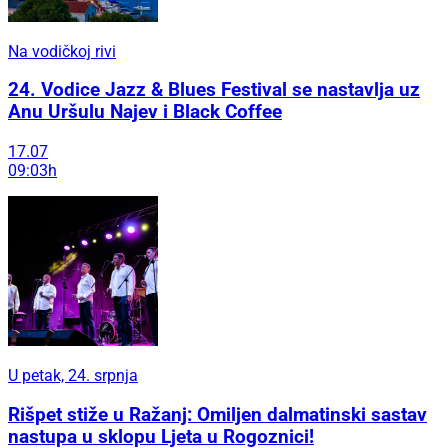
Na vodičkoj rivi
24. Vodice Jazz & Blues Festival se nastavlja uz
Anu Uršulu Najev i Black Coffee
17.07
09:03h
U petak, 24. srpnja
Rišpet stiže u Ražanj: Omiljen dalmatinski sastav
nastupa u sklopu Ljeta u Rogoznici!