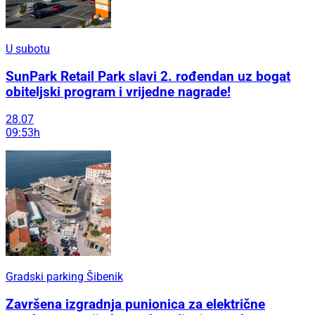
U subotu
SunPark Retail Park slavi 2. rođendan uz bogat
obiteljski program i vrijedne nagrade!
28.07
09:53h
Gradski parking Šibenik
Završena izgradnja punionica za električne