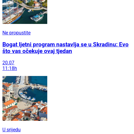
Ne propustite
Bogat ljetni program nastavlja se u Skradinu: Evo
što vas očekuje ovaj tjedan
20.07
11:18h
U srijedu