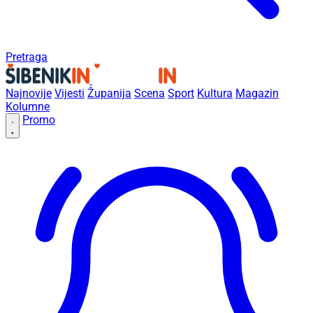
Pretraga
Najnovije
Vijesti
Županija
Scena
Sport
Kultura
Magazin
Kolumne
Promo