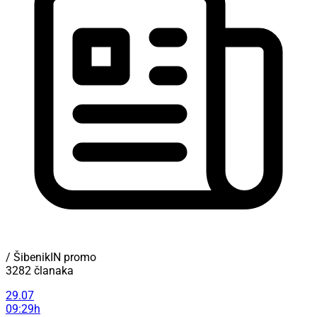
/ ŠibenikIN promo
3282 članaka
29.07
09:29h