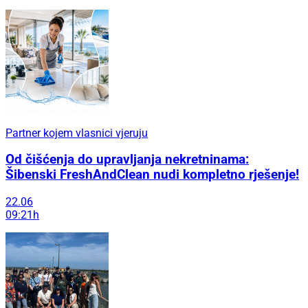
Partner kojem vlasnici vjeruju
Od čišćenja do upravljanja nekretninama:
Šibenski FreshAndClean nudi kompletno rješenje!
22.06
09:21h