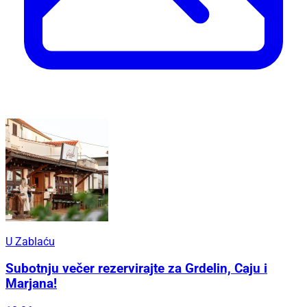
U Zablaću
Subotnju večer rezervirajte za Grdelin, Caju i
Marjana!