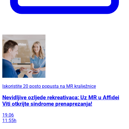
Iskoristite 20 posto popusta na MR kralježnice
Nevidljive ozljede rekreativaca: Uz MR u Affidei
Viti otkrijte sindrome prenaprezanja!
19.06
11:55h