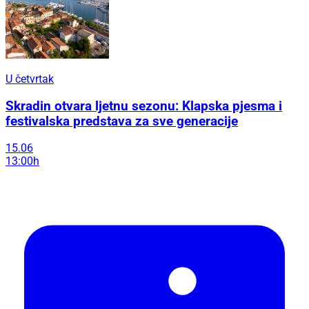
U četvrtak
Skradin otvara ljetnu sezonu: Klapska pjesma i
festivalska predstava za sve generacije
15.06
13:00h