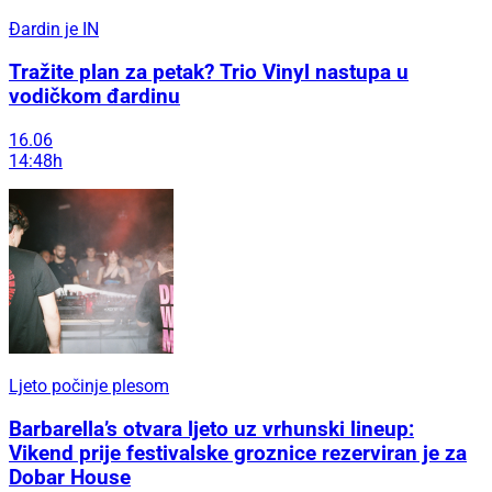
Đardin je IN
Tražite plan za petak? Trio Vinyl nastupa u
vodičkom đardinu
16.06
14:48h
Ljeto počinje plesom
Barbarella’s otvara ljeto uz vrhunski lineup:
Vikend prije festivalske groznice rezerviran je za
Dobar House