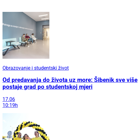
Obrazovanje i studentski život
Od predavanja do života uz more: Šibenik sve više
postaje grad po studentskoj mjeri
17.06
10:19h