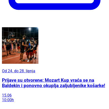
Od 24. do 28. lipnja
Prijave su otvorene: Mozart Kup vraća se na
Baldekin i ponovno okuplja zaljubljenike košarke!
15.06
10:00h