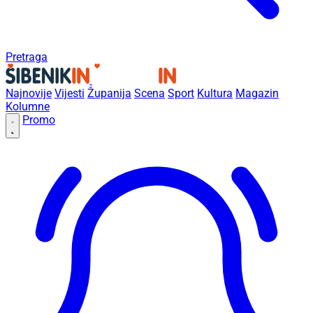
Pretraga
Najnovije
Vijesti
Županija
Scena
Sport
Kultura
Magazin
Kolumne
Promo