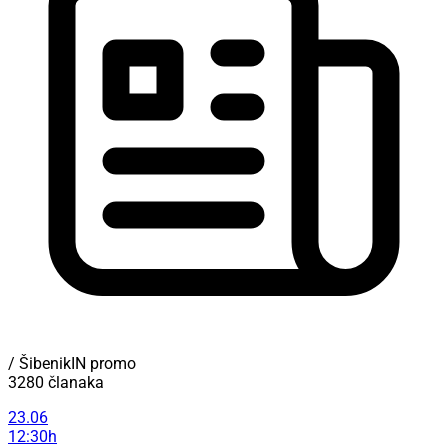
/ ŠibenikIN promo
3280 članaka
23.06
12:30h