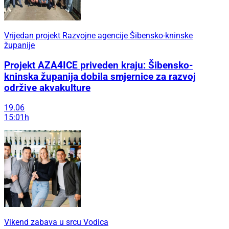
Vrijedan projekt Razvojne agencije Šibensko-kninske
županije
Projekt AZA4ICE priveden kraju: Šibensko-
kninska županija dobila smjernice za razvoj
održive akvakulture
19.06
15:01h
Vikend zabava u srcu Vodica