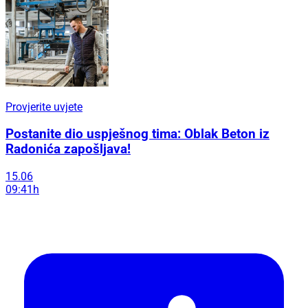
Provjerite uvjete
Postanite dio uspješnog tima: Oblak Beton iz
Radonića zapošljava!
15.06
09:41h