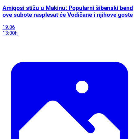
Amigosi stižu u Makinu: Popularni šibenski bend
ove subote rasplesat će Vodičane i njihove goste
19.06
13:00h