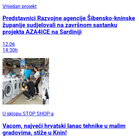
Vrijedan projekt
Predstavnici Razvojne agencije Šibensko-kninske
županije sudjelovali na završnom sastanku
projekta AZA4ICE na Sardiniji
12.06
14:30h
U sklopu STOP SHOP-a
Vacom, najveći hrvatski lanac tehnike u malim
gradovima, stiže u Knin!