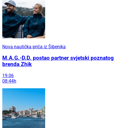
Nova nautička priča iz Šibenika
M.A.G.-D.D. postao partner svjetski poznatog
brenda Zhik
19.06
08:44h