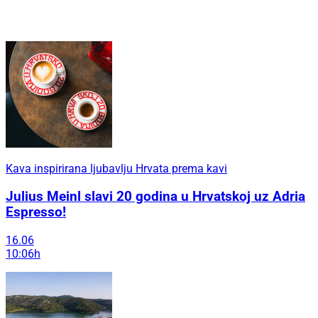
Kava inspirirana ljubavlju Hrvata prema kavi
Julius Meinl slavi 20 godina u Hrvatskoj uz Adria
Espresso!
16.06
10:06h