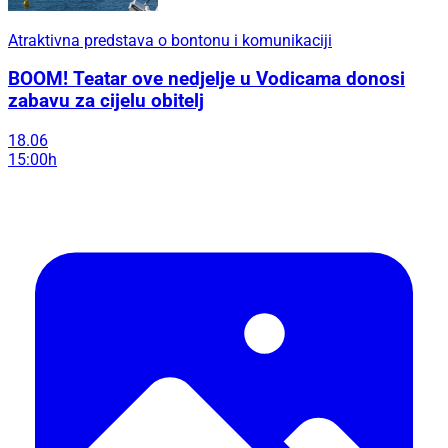
Atraktivna predstava o bontonu i komunikaciji
BOOM! Teatar ove nedjelje u Vodicama donosi
zabavu za cijelu obitelj
18.06
15:00h