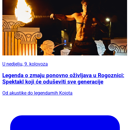
U nedjelju, 9. kolovoza
Legenda o zmaju ponovno oživljava u Rogoznici:
Spektakl koji će oduševiti sve generacije
Od akustike do legendarnih Kojota