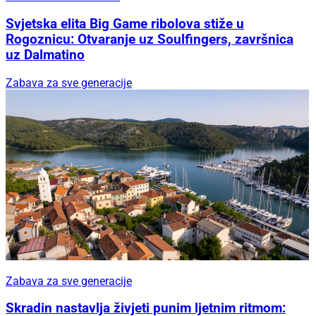
Svjetska elita Big Game ribolova stiže u
Rogoznicu: Otvaranje uz Soulfingers, završnica
uz Dalmatino
Zabava za sve generacije
Zabava za sve generacije
Skradin nastavlja živjeti punim ljetnim ritmom: