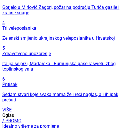
Gorjelo u Mirlović Zagori, požar na području Turića gasile i
zračne snage
4
Tri veleposlanika
Zelenski smijenio ukrajinskog veleposlanika u Hrvatskoj
5
Zdravstveno upozorenje
Italija se prži, Mađarska i Rumunjska gase rasvjetu zbog
toplinskog vala
6
Pritisak
Sedam stvari koje svaka mama želi reći naglas, ali ih ipak
prešuti
VIŠE
Oglas
/ PROMO
Idealno vrijeme za promjene