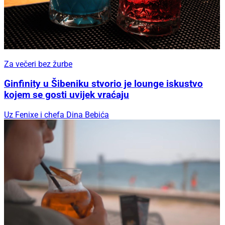
Za večeri bez žurbe
Ginfinity u Šibeniku stvorio je lounge iskustvo
kojem se gosti uvijek vraćaju
Uz Fenixe i chefa Dina Bebića