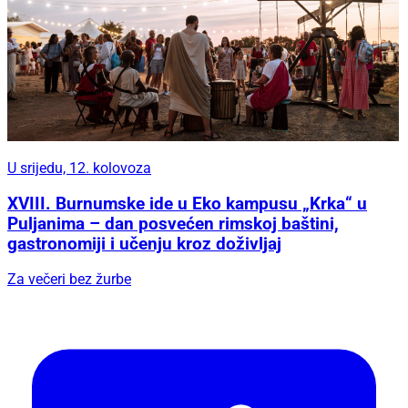
U srijedu, 12. kolovoza
XVIII. Burnumske ide u Eko kampusu „Krka“ u
Puljanima – dan posvećen rimskoj baštini,
gastronomiji i učenju kroz doživljaj
Za večeri bez žurbe