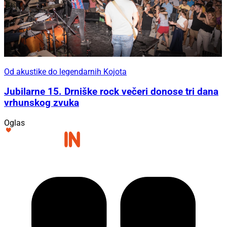
Od akustike do legendarnih Kojota
Jubilarne 15. Drniške rock večeri donose tri dana
vrhunskog zvuka
Oglas