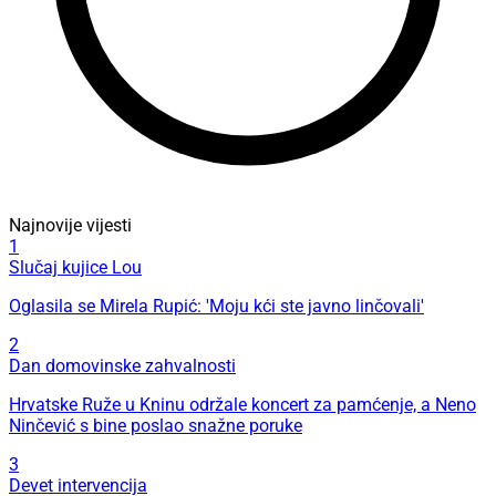
Najnovije vijesti
1
Slučaj kujice Lou
Oglasila se Mirela Rupić: 'Moju kći ste javno linčovali'
2
Dan domovinske zahvalnosti
Hrvatske Ruže u Kninu održale koncert za pamćenje, a Neno
Ninčević s bine poslao snažne poruke
3
Devet intervencija