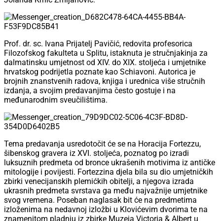
Prof. dr. sc. Ivana Prijatelj Pavičić, redovita profesorica
Filozofskog fakulteta u Splitu, istaknuta je stručnjakinja za
dalmatinsku umjetnost od XIV. do XIX. stoljeća i umjetnike
hrvatskog podrijetla poznate kao Schiavoni. Autorica je
brojnih znanstvenih radova, knjiga i urednica više stručnih
izdanja, a svojim predavanjima često gostuje i na
međunarodnim sveučilištima.
Tema predavanja usredotočit će se na Horacija Fortezzu,
šibenskog gravera iz XVI. stoljeća, poznatog po izradi
luksuznih predmeta od bronce ukrašenih motivima iz antičke
mitologije i povijesti. Fortezzina djela bila su dio umjetničkih
zbirki venecijanskih plemićkih obitelji, a njegova izrada
ukrasnih predmeta svrstava ga među najvažnije umjetnike
svog vremena. Poseban naglasak bit će na predmetima
izloženima na nedavnoj izložbi u Klovićevim dvorima te na
znamenitom pladnju iz zbirke Muzeja Victoria & Albert u