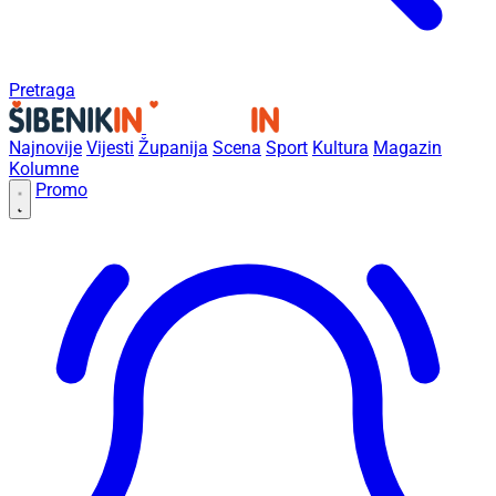
Pretraga
Najnovije
Vijesti
Županija
Scena
Sport
Kultura
Magazin
Kolumne
Promo