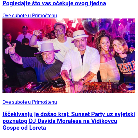
Pogledajte što vas očekuje ovog tjedna
Ove subote u Primoštenu
Ove subote u Primoštenu
Iščekivanju je došao kraj: Sunset Party uz svjetski
poznatog DJ Davida Moralesa na Vidikovcu
Gospe od Loreta