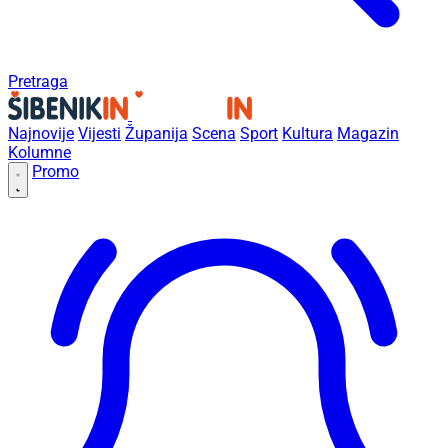
Pretraga
Najnovije
Vijesti
Županija
Scena
Sport
Kultura
Magazin
Kolumne
Promo