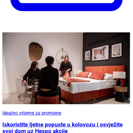
Idealno vrijeme za promjene
Iskoristite ljetne popuste u kolovozu i osvježite
svoj dom uz Hespo akcije