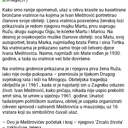
Kako smo ranije spomenuli, ulaz u crkvu krasile su kasetirane
brončane vratnice na kojima je Ivan Meštrović portretirao
članove svoje obitelji. Lijeva vratnica posvećena ženskoj lozi
prikazivala je redom njegovu majku Martu, prvu suprugu
Ružu, drugu suprugu Olgu, te kćerke Martu i Maricu. Na
desnoj je ovjekovječio muške članove obitelji: oca Matu, svoj
autoportret, brata Marka, najmlađeg brata Petra i sina Tvrtka.
Na vratnicama je prikazano samo troje od četvero djece
Ivana Meštrovića. Naime, najmlađi sin Mate rođen je 1930.
godine, a tada su vratnice već bile dovršene.
Na vratima grobnice prikazana je i njegova prva žena Ruža,
iako nije ovdje pokopana – preminula je tijekom Drugog
svjetskog rata i leži na Mirogoju. Obiteljska tragedija
obilježila je i 1961., kada si je najstariji sin u Zagrebu oduzeo
život. Ivan Meštrović, kako pričaju, nikada nije uspio preboliti
smrt sina, te umire u siječnju 1961. godine. Unatoč
tadašnjem političkom sustavu, obitelj je uspjela organizirati
crkveni sprovod i sahraniti Meštrovića u mauzoleju, uz 16
vratara koji su simbolično čuvali ulaz.
– Ovo je Meštrovićev početak i kraj – njegovo 'Zrcalo života'
– zaključuje Jelena.