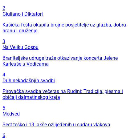
2
Giuliano i Diktatori
Kašićka fešta okupila brojne posjetitelje uz glazbu, dobru
hranu i druženje
3
Na Veliku Gospu
Braniteljske udruge traže otkazivanje koncerta Jelene
Karleuše u Vodicama
4
Duh nekadašnjih svadbi
Pirovačka svadba večeras na Rudini: Tradicija, pjesma i
običaji dalmatinskog kraja
5
Medved
Šest teško i 13 lakše ozlijeđenih u sudaru vlakova
6