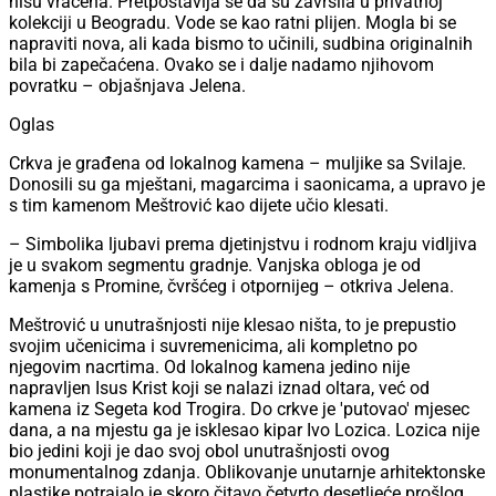
nisu vraćena. Pretpostavlja se da su završila u privatnoj
kolekciji u Beogradu. Vode se kao ratni plijen. Mogla bi se
napraviti nova, ali kada bismo to učinili, sudbina originalnih
bila bi zapečaćena. Ovako se i dalje nadamo njihovom
povratku – objašnjava Jelena.
Oglas
Crkva je građena od lokalnog kamena – muljike sa Svilaje.
Donosili su ga mještani, magarcima i saonicama, a upravo je
s tim kamenom Meštrović kao dijete učio klesati.
– Simbolika ljubavi prema djetinjstvu i rodnom kraju vidljiva
je u svakom segmentu gradnje. Vanjska obloga je od
kamenja s Promine, čvršćeg i otpornijeg – otkriva Jelena.
Meštrović u unutrašnjosti nije klesao ništa, to je prepustio
svojim učenicima i suvremenicima, ali kompletno po
njegovim nacrtima. Od lokalnog kamena jedino nije
napravljen Isus Krist koji se nalazi iznad oltara, već od
kamena iz Segeta kod Trogira. Do crkve je 'putovao' mjesec
dana, a na mjestu ga je isklesao kipar Ivo Lozica. Lozica nije
bio jedini koji je dao svoj obol unutrašnjosti ovog
monumentalnog zdanja. Oblikovanje unutarnje arhitektonske
plastike potrajalo je skoro čitavo četvrto desetljeće prošlog