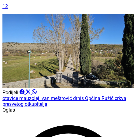
12
Podijeli
otavice
mauzolej
ivan meštrović
drnis
Općina Ružić
crkva
presvetog otkupitelja
Oglas