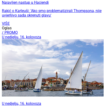
Najavljen nastup u Haciendi
Rakić o Karleuši: 'Ako smo problematizirali Thompsona, nije
uvjerljivo sada okrenuti glavu'
VIŠE
Oglas
/ PROMO
U nedjelju, 16. kolovoza
U nedjelju, 16. kolovoza