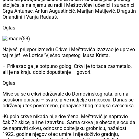
stoljeća, a na njemu su radili Meštrovićevi učenici i suradnici
Grga Antunac, Antun Augustinčić, Marijan Matijević, Dragutin
Orlandini i Vanja Radauš.
Oglas
Najveći prijepor između Crkve i Meštrovića izazvao je upravo
taj reljef Ive Lozice 'Vječno raspetog' Isusa Krista.
– Prikazao ga je potpuno golog. Crkvi je to tada zasmetalo,
ali je na kraju dobio dopuštenje – govori.
Oglas
Mise su se u crkvi održavale do Domovinskog rata, prema
seoskom običaju – svake prve nedjelje u mjesecu. Danas se
održavaju tek povremeno, ponajviše zbog manjka svećenika.
-Kupola crkve nikada nije dovršena. Meštrović je napravio
čak 72 skice, ali ne i završnu. Sama crkva je obećanje ocu da
će napraviti crkvu, odnosno obiteljsku grobnicu, nažalost
1922. godine njegov otac umire i nije doživio gradnju,