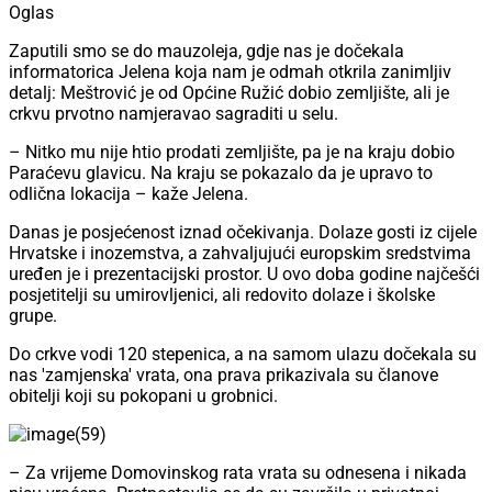
Oglas
Zaputili smo se do mauzoleja, gdje nas je dočekala
informatorica Jelena koja nam je odmah otkrila zanimljiv
detalj: Meštrović je od Općine Ružić dobio zemljište, ali je
crkvu prvotno namjeravao sagraditi u selu.
– Nitko mu nije htio prodati zemljište, pa je na kraju dobio
Paraćevu glavicu. Na kraju se pokazalo da je upravo to
odlična lokacija – kaže Jelena.
Danas je posjećenost iznad očekivanja. Dolaze gosti iz cijele
Hrvatske i inozemstva, a zahvaljujući europskim sredstvima
uređen je i prezentacijski prostor. U ovo doba godine najčešći
posjetitelji su umirovljenici, ali redovito dolaze i školske
grupe.
Do crkve vodi 120 stepenica, a na samom ulazu dočekala su
nas 'zamjenska' vrata, ona prava prikazivala su članove
obitelji koji su pokopani u grobnici.
– Za vrijeme Domovinskog rata vrata su odnesena i nikada