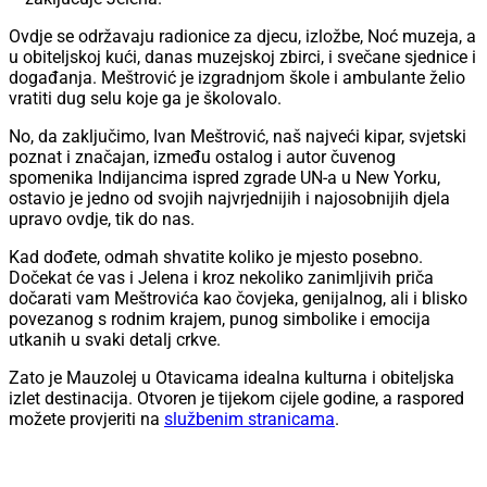
Ovdje se održavaju radionice za djecu, izložbe, Noć muzeja, a
u obiteljskoj kući, danas muzejskoj zbirci, i svečane sjednice i
događanja. Meštrović je izgradnjom škole i ambulante želio
vratiti dug selu koje ga je školovalo.
No, da zaključimo, Ivan Meštrović, naš najveći kipar, svjetski
poznat i značajan, između ostalog i autor čuvenog
spomenika Indijancima ispred zgrade UN-a u New Yorku,
ostavio je jedno od svojih najvrjednijih i najosobnijih djela
upravo ovdje, tik do nas.
Kad dođete, odmah shvatite koliko je mjesto posebno.
Dočekat će vas i Jelena i kroz nekoliko zanimljivih priča
dočarati vam Meštrovića kao čovjeka, genijalnog, ali i blisko
povezanog s rodnim krajem, punog simbolike i emocija
utkanih u svaki detalj crkve.
Zato je Mauzolej u Otavicama idealna kulturna i obiteljska
izlet destinacija. Otvoren je tijekom cijele godine, a raspored
možete provjeriti na
službenim stranicama
.