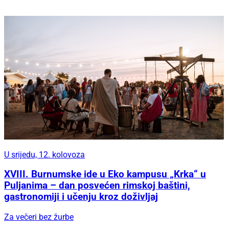
U srijedu, 12. kolovoza
XVIII. Burnumske ide u Eko kampusu „Krka“ u
Puljanima – dan posvećen rimskoj baštini,
gastronomiji i učenju kroz doživljaj
Za večeri bez žurbe