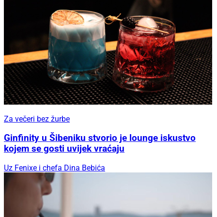
Za večeri bez žurbe
Ginfinity u Šibeniku stvorio je lounge iskustvo
kojem se gosti uvijek vraćaju
Uz Fenixe i chefa Dina Bebića