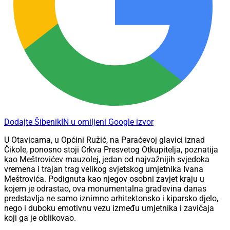
Dodajte ŠibenikIN u omiljeni Google izvor
U Otavicama, u Općini Ružić, na Paraćevoj glavici iznad
Čikole, ponosno stoji Crkva Presvetog Otkupitelja, poznatija
kao Meštrovićev mauzolej, jedan od najvažnijih svjedoka
vremena i trajan trag velikog svjetskog umjetnika Ivana
Meštrovića. Podignuta kao njegov osobni zavjet kraju u
kojem je odrastao, ova monumentalna građevina danas
predstavlja ne samo iznimno arhitektonsko i kiparsko djelo,
nego i duboku emotivnu vezu između umjetnika i zavičaja
koji ga je oblikovao.