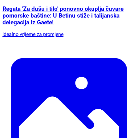
Regata 'Za dušu i tilo' ponovno okuplja čuvare
pomorske baštine: U Betinu stiže i talijanska
delegacija iz Gaete!
Idealno vrijeme za promjene