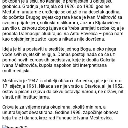
pokopan je u selu, no kasnije je premješten u obiteljsku
grobnicu. Gradnja je trajala od 1926. do 1930. godine.
Međutim unutarnje uređenje se odužilo na desetak godina,
do početka Drugog svjetskog rata kada je Ivan Meštrović sa
svojim prijateljem, solinskim slikarom, Jozom Kljakovićem
završio u zatvoru zbog izjave da 'treba umrijeti osoba koja je
prodala Dalmaciju' aludirajući na Antu Pavelića – priča nam
kao objašnjenje zašto kupola nikada nije dovršena.
Ideja je bila postaviti u središte jednog Boga, a oko njega
vođe svih svjetskih religija. Danas postoji nada da će uz
pomoć novih europskih sredstava, koje je dobila Galerija
Ivana Meštrovića, kupola napokon biti interpretirana
multimedijski.
Meštrović je 1947. s obitelji otišao u Ameriku, gdje je i umro
17. siječnja 1961. Nikada se nije vratio u Otavice, ali je 1952.
ostavio pisanu izjavu da crkvu ostavlja narodu, ne državi, niti
vlasti, niti institucijama.
Crkva je za vrijeme rata okupirana, okoliš miniran, a
unutrašnjost devastirana. Godine 1998. započinje obnova
koja traje i danas, kroz rad Fundacije Ivana Meštrovića.