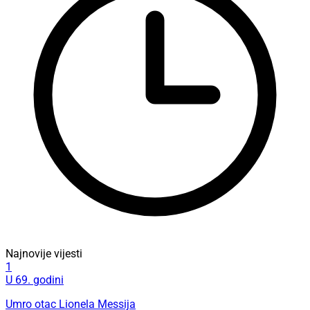
Najnovije vijesti
1
U 69. godini
Umro otac Lionela Messija