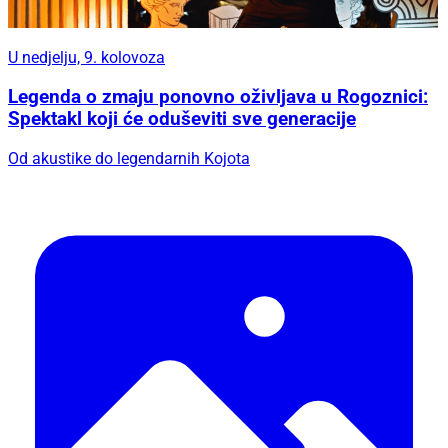
U nedjelju, 9. kolovoza
Legenda o zmaju ponovno oživljava u Rogoznici:
Spektakl koji će oduševiti sve generacije
Od akustike do legendarnih Kojota