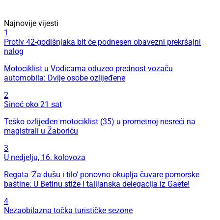
Najnovije vijesti
1
Protiv 42-godišnjaka bit će podnesen obavezni prekršajni
nalog
Motociklist u Vodicama oduzeo prednost vozaču
automobila: Dvije osobe ozlijeđene
2
Sinoć oko 21 sat
Teško ozlijeđen motociklist (35) u prometnoj nesreći na
magistrali u Žaboriću
3
U nedjelju, 16. kolovoza
Regata 'Za dušu i tilo' ponovno okuplja čuvare pomorske
baštine: U Betinu stiže i talijanska delegacija iz Gaete!
4
Nezaobilazna točka turističke sezone