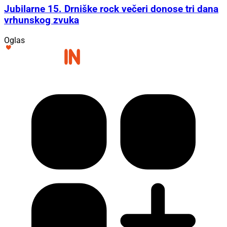
Jubilarne 15. Drniške rock večeri donose tri dana
vrhunskog zvuka
Oglas