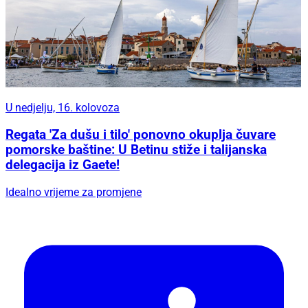
U nedjelju, 16. kolovoza
Regata 'Za dušu i tilo' ponovno okuplja čuvare
pomorske baštine: U Betinu stiže i talijanska
delegacija iz Gaete!
Idealno vrijeme za promjene