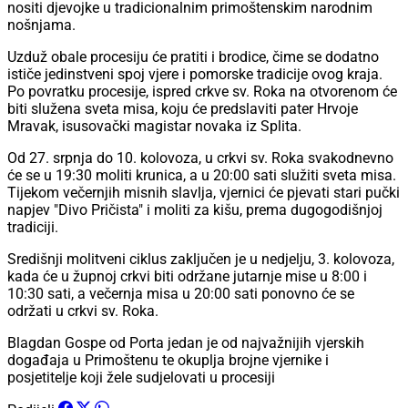
nositi djevojke u tradicionalnim primoštenskim narodnim
nošnjama.
Uzduž obale procesiju će pratiti i brodice, čime se dodatno
ističe jedinstveni spoj vjere i pomorske tradicije ovog kraja.
Po povratku procesije, ispred crkve sv. Roka na otvorenom će
biti služena sveta misa, koju će predslaviti pater Hrvoje
Mravak, isusovački magistar novaka iz Splita.
Od 27. srpnja do 10. kolovoza, u crkvi sv. Roka svakodnevno
će se u 19:30 moliti krunica, a u 20:00 sati služiti sveta misa.
Tijekom večernjih misnih slavlja, vjernici će pjevati stari pučki
napjev "Divo Pričista" i moliti za kišu, prema dugogodišnjoj
tradiciji.
Središnji molitveni ciklus zaključen je u nedjelju, 3. kolovoza,
kada će u župnoj crkvi biti održane jutarnje mise u 8:00 i
10:30 sati, a večernja misa u 20:00 sati ponovno će se
održati u crkvi sv. Roka.
Blagdan Gospe od Porta jedan je od najvažnijih vjerskih
događaja u Primoštenu te okuplja brojne vjernike i
posjetitelje koji žele sudjelovati u procesiji