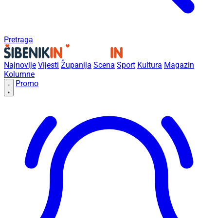
Pretraga
Najnovije
Vijesti
Županija
Scena
Sport
Kultura
Magazin
Kolumne
Promo