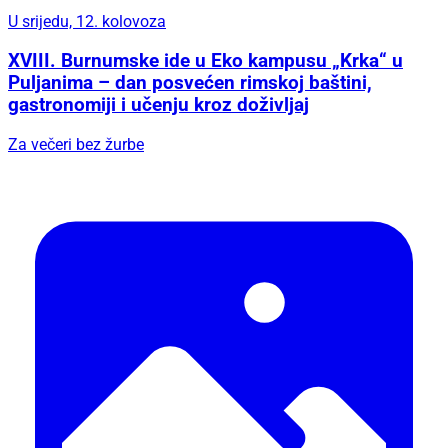
U srijedu, 12. kolovoza
XVIII. Burnumske ide u Eko kampusu „Krka“ u
Puljanima – dan posvećen rimskoj baštini,
gastronomiji i učenju kroz doživljaj
Za večeri bez žurbe