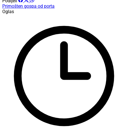
Podijeli
Primošten
gospa od porta
Oglas