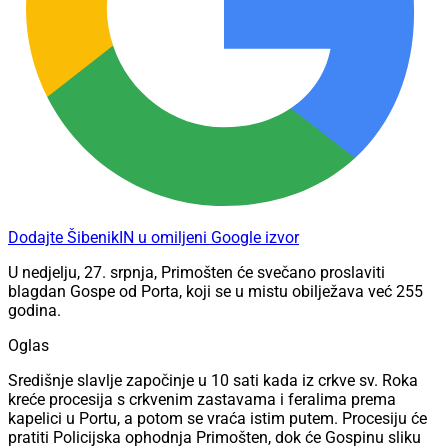
Dodajte ŠibenikIN u omiljeni Google izvor
U nedjelju, 27. srpnja, Primošten će svečano proslaviti
blagdan Gospe od Porta, koji se u mistu obilježava već 255
godina.
Oglas
Središnje slavlje započinje u 10 sati kada iz crkve sv. Roka
kreće procesija s crkvenim zastavama i feralima prema
kapelici u Portu, a potom se vraća istim putem. Procesiju će
pratiti Policijska ophodnja Primošten, dok će Gospinu sliku