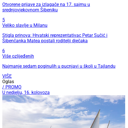
Otvorene prijave za izlagače na 17. sajmu u
srednjovjekovnom Šibeniku
5
Veliko slavlje u Milanu
Stigla prinova: Hrvatski reprezentativac Petar Sučić i
Šibenčanka Matea postali roditelji dječaka
6
Više ozlijeđenih
Najmanje sedam poginulih u pucnjavi u školi u Tajlandu
VIŠE
Oglas
/ PROMO
U nedjelju, 16. kolovoza