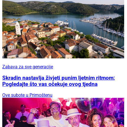
Zabava za sve generacije
Skradin nastavlja živjeti punim ljetnim ritmom:
Pogledajte što vas očekuje ovog tjedna
Ove subote u Primoštenu