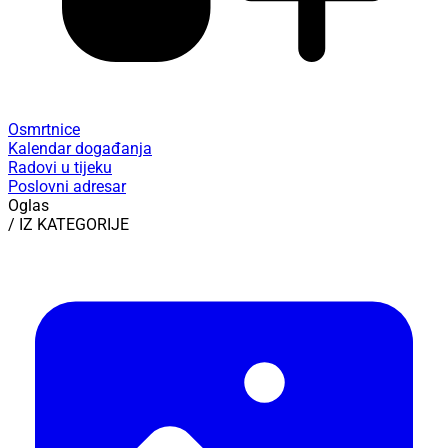
Osmrtnice
Kalendar događanja
Radovi u tijeku
Poslovni adresar
Oglas
/ IZ KATEGORIJE