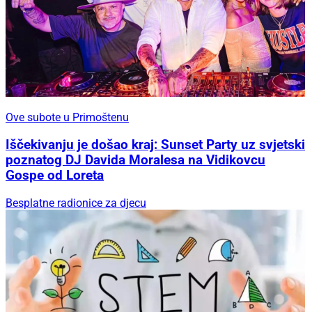
Ove subote u Primoštenu
Iščekivanju je došao kraj: Sunset Party uz svjetski
poznatog DJ Davida Moralesa na Vidikovcu
Gospe od Loreta
Besplatne radionice za djecu