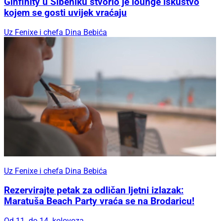
Ginfinity u Šibeniku stvorio je lounge iskustvo
kojem se gosti uvijek vraćaju
Uz Fenixe i chefa Dina Bebića
Uz Fenixe i chefa Dina Bebića
Rezervirajte petak za odličan ljetni izlazak:
Maratuša Beach Party vraća se na Brodaricu!
Od 11. do 14. kolovoza