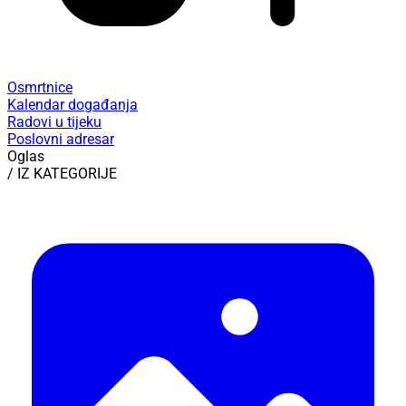
Osmrtnice
Kalendar događanja
Radovi u tijeku
Poslovni adresar
Oglas
/ IZ KATEGORIJE