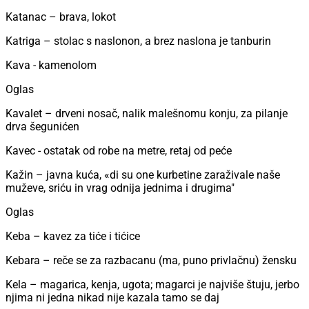
Katanac – brava, lokot
Katriga – stolac s naslonon, a brez naslona je tanburin
Kava - kamenolom
Oglas
Kavalet – drveni nosač, nalik malešnomu konju, za pilanje
drva šegunićen
Kavec - ostatak od robe na metre, retaj od peće
Kažin – javna kuća, «di su one kurbetine zaraživale naše
muževe, sriću in vrag odnija jednima i drugima"
Oglas
Keba – kavez za tiće i tićice
Kebara – reče se za razbacanu (ma, puno privlačnu) žensku
Kela – magarica, kenja, ugota; magarci je najviše štuju, jerbo
njima ni jedna nikad nije kazala tamo se daj