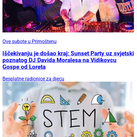
Ove subote u Primoštenu
Iščekivanju je došao kraj: Sunset Party uz svjetski
poznatog DJ Davida Moralesa na Vidikovcu
Gospe od Loreta
Besplatne radionice za djecu