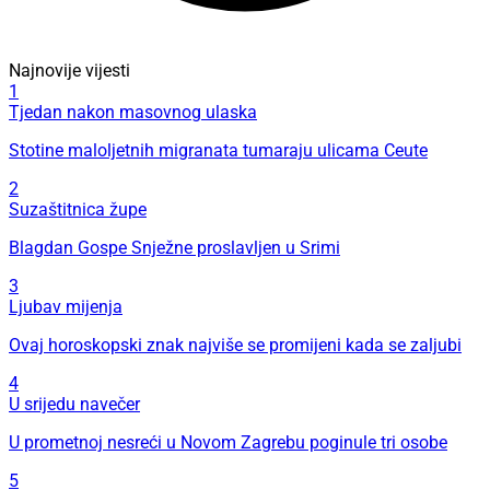
Najnovije vijesti
1
Tjedan nakon masovnog ulaska
Stotine maloljetnih migranata tumaraju ulicama Ceute
2
Suzaštitnica župe
Blagdan Gospe Snježne proslavljen u Srimi
3
Ljubav mijenja
Ovaj horoskopski znak najviše se promijeni kada se zaljubi
4
U srijedu navečer
U prometnoj nesreći u Novom Zagrebu poginule tri osobe
5