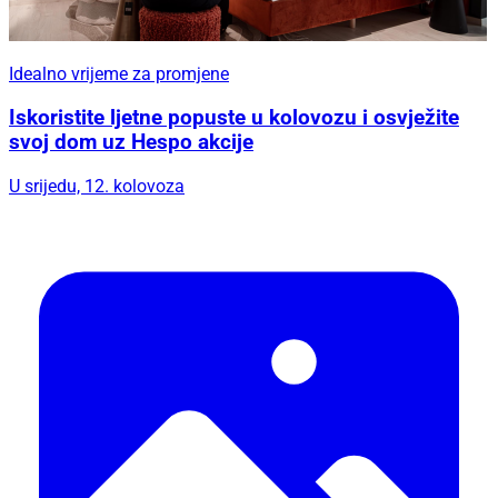
Idealno vrijeme za promjene
Iskoristite ljetne popuste u kolovozu i osvježite
svoj dom uz Hespo akcije
U srijedu, 12. kolovoza