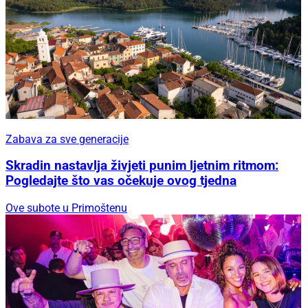
Zabava za sve generacije
Skradin nastavlja živjeti punim ljetnim ritmom:
Pogledajte što vas očekuje ovog tjedna
Ove subote u Primoštenu