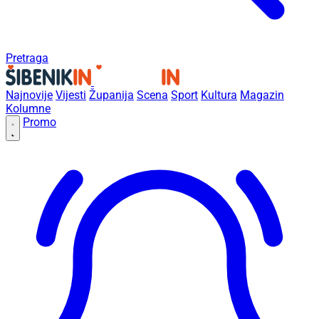
Pretraga
Najnovije
Vijesti
Županija
Scena
Sport
Kultura
Magazin
Kolumne
Promo