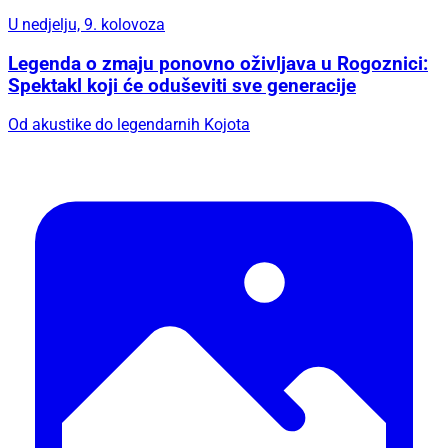
U nedjelju, 9. kolovoza
Legenda o zmaju ponovno oživljava u Rogoznici:
Spektakl koji će oduševiti sve generacije
Od akustike do legendarnih Kojota