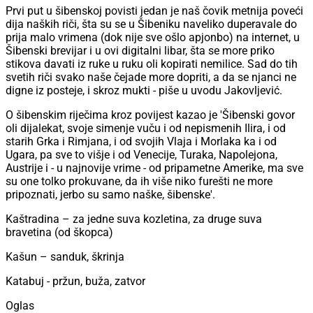
Prvi put u šibenskoj povisti jedan je naš čovik metnija poveći
dija naških riči, šta su se u Šibeniku naveliko duperavale do
prija malo vrimena (dok nije sve ošlo apjonbo) na internet, u
Šibenski brevijar i u ovi digitalni libar, šta se more priko
stikova davati iz ruke u ruku oli kopirati nemilice. Sad do tih
svetih riči svako naše čejade more dopriti, a da se njanci ne
digne iz posteje, i skroz mukti - piše u uvodu Jakovljević.
O šibenskim riječima kroz povijest kazao je 'Šibenski govor
oli dijalekat, svoje simenje vuču i od nepismenih Ilira, i od
starih Grka i Rimjana, i od svojih Vlaja i Morlaka ka i od
Ugara, pa sve to višje i od Venecije, Turaka, Napolejona,
Austrije i - u najnovije vrime - od pripametne Amerike, ma sve
su one tolko prokuvane, da ih više niko furešti ne more
pripoznati, jerbo su samo naške, šibenske'.
Kaštradina – za jedne suva kozletina, za druge suva
bravetina (od škopca)
Kašun – sanduk, škrinja
Katabuj - pržun, buža, zatvor
Oglas