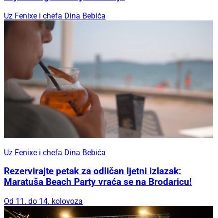
Uz Fenixe i chefa Dina Bebića
Uz Fenixe i chefa Dina Bebića
Rezervirajte petak za odličan ljetni izlazak:
Maratuša Beach Party vraća se na Brodaricu!
Od 11. do 14. kolovoza