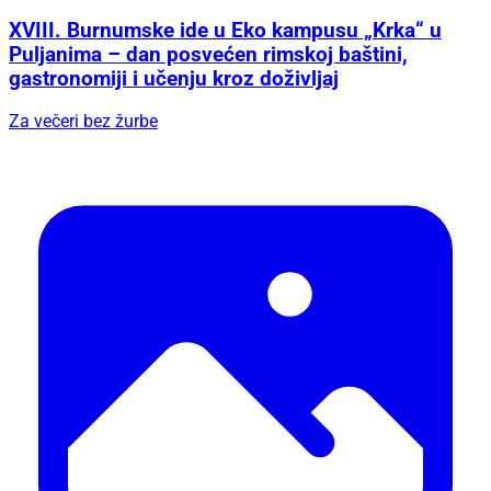
XVIII. Burnumske ide u Eko kampusu „Krka“ u
Puljanima – dan posvećen rimskoj baštini,
gastronomiji i učenju kroz doživljaj
Za večeri bez žurbe