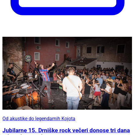
Od akustike do legendarnih Kojota
Jubilarne 15. Drniške rock večeri donose tri dana