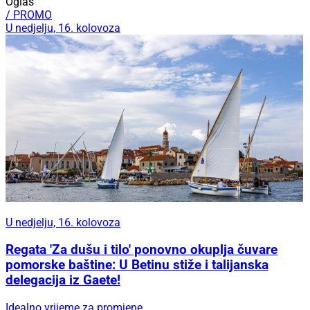
Oglas
/ PROMO
U nedjelju, 16. kolovoza
U nedjelju, 16. kolovoza
Regata 'Za dušu i tilo' ponovno okuplja čuvare
pomorske baštine: U Betinu stiže i talijanska
delegacija iz Gaete!
Idealno vrijeme za promjene