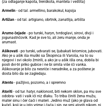
(za odlaganje kapota, trenškota, mantela i veštita)
Armelin
- od tal. armellino, barakokul, kajsija
Artižan
- od tal. artigiano, obrtnik, zanatlija, artišta
Arumo čejade
- po turski, haryn, tvrdoglavi, sirovi, divji i
jogunastnčovik. Kad je sve to, ali zeru manje, onda je
arumast.
Ašikovati
- po turski, udvarati se, ljubakati kriomice, jubovati.
Ako je u ašik iša muški sa Škopinca ili Varoša, na to su
njegovi i svi okolo žmirili, a ako je u ašik išla ona, dobila bi
posli dvi-tri priko gubice i ne bi smila više ići vanka.
Ašikovanje je bilo za nesriće i neradnike, a za poštene je
dosta bilo da se zagledaju.
Atento
- pažljivo, pozorno, a i spremno
Atoriti
- od tur. hatyr, naklonost, biti nekom sklon, pa mu sve
odobra- vati i vaik ići niz dlaku. To triba činiti žena mužu,
mater sinu i ćer ćaći i materi. Jedino muž (ako je glava od
kuće), koji je u isto vrime i ćaća i sin, ne smi atoriti nikom, ni