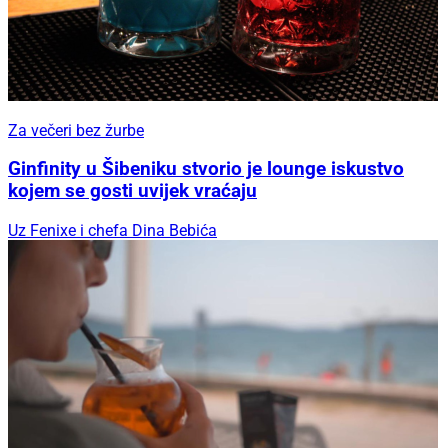
Za večeri bez žurbe
Ginfinity u Šibeniku stvorio je lounge iskustvo
kojem se gosti uvijek vraćaju
Uz Fenixe i chefa Dina Bebića