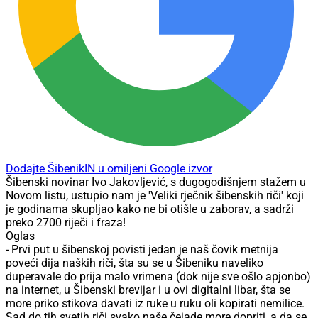
Dodajte ŠibenikIN u omiljeni Google izvor
Šibenski novinar Ivo Jakovljević, s dugogodišnjem stažem u
Novom listu, ustupio nam je 'Veliki rječnik šibenskih riči' koji
je godinama skupljao kako ne bi otišle u zaborav, a sadrži
preko 2700 riječi i fraza!
Oglas
- Prvi put u šibenskoj povisti jedan je naš čovik metnija
poveći dija naških riči, šta su se u Šibeniku naveliko
duperavale do prija malo vrimena (dok nije sve ošlo apjonbo)
na internet, u Šibenski brevijar i u ovi digitalni libar, šta se
more priko stikova davati iz ruke u ruku oli kopirati nemilice.
Sad do tih svetih riči svako naše čejade more dopriti, a da se