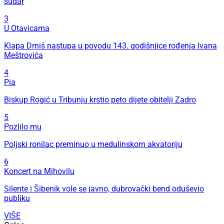
sudar
3
U Otavicama
Klapa Drniš nastupa u povodu 143. godišnjice rođenja Ivana
Meštrovića
4
Pia
Biskup Rogić u Tribunju krstio peto dijete obitelji Zadro
5
Pozlilo mu
Poljski ronilac preminuo u medulinskom akvatoriju
6
Koncert na Mihovilu
Silente i Šibenik vole se javno, dubrovački bend oduševio
publiku
VIŠE