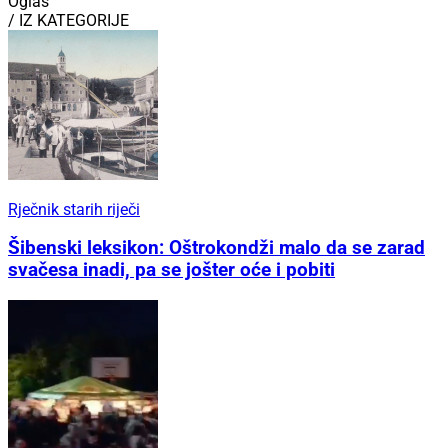
Oglas
/ IZ KATEGORIJE
Rječnik starih riječi
Šibenski leksikon: Oštrokondži malo da se zarad
svačesa inadi, pa se jošter oće i pobiti