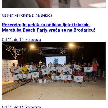
Uz Fenixe i chefa Dina Bebića
Rezervirajte petak za odličan ljetni izlazak:
Maratuša Beach Party vraća se na Brodaricu!
Od 11. do 14. kolovoza
Od 11. do 14. kolovoza