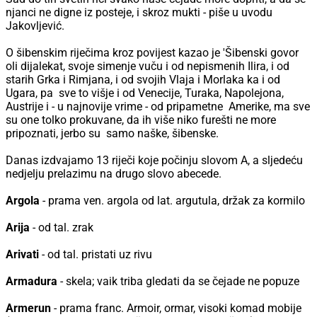
njanci ne digne iz posteje, i skroz mukti - piše u uvodu
Jakovljević.
O šibenskim riječima kroz povijest kazao je 'Šibenski govor
oli dijalekat, svoje simenje vuču i od nepismenih Ilira, i od
starih Grka i Rimjana, i od svojih Vlaja i Morlaka ka i od
Ugara, pa sve to višje i od Venecije, Turaka, Napolejona,
Austrije i - u najnovije vrime - od pripametne Amerike, ma sve
su one tolko prokuvane, da ih više niko furešti ne more
pripoznati, jerbo su samo naške, šibenske.
Danas izdvajamo 13 riječi koje počinju slovom A, a sljedeću
nedjelju prelazimu na drugo slovo abecede.
Argola
- prama ven. argola od lat. argutula, držak za kormilo
Arija
- od tal. zrak
Arivati
- od tal. pristati uz rivu
Armadura
- skela; vaik triba gledati da se čejade ne popuze
Armerun
- prama franc. Armoir, ormar, visoki komad mobije