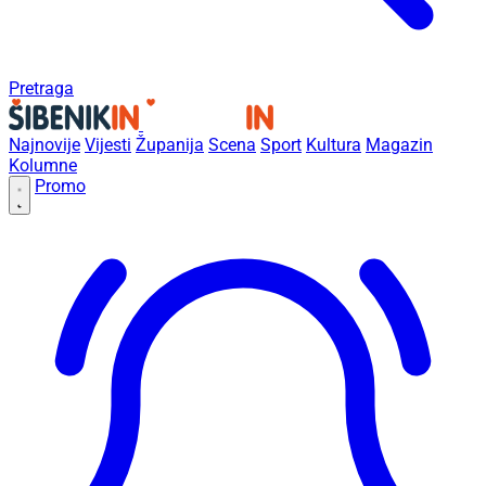
Pretraga
Najnovije
Vijesti
Županija
Scena
Sport
Kultura
Magazin
Kolumne
Promo