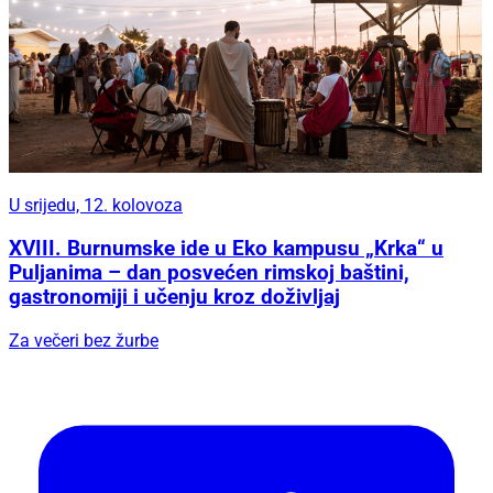
U srijedu, 12. kolovoza
XVIII. Burnumske ide u Eko kampusu „Krka“ u
Puljanima – dan posvećen rimskoj baštini,
gastronomiji i učenju kroz doživljaj
Za večeri bez žurbe