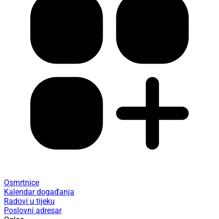
Osmrtnice
Kalendar događanja
Radovi u tijeku
Poslovni adresar