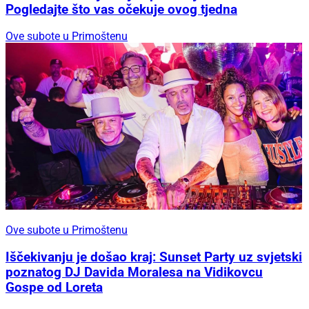
Pogledajte što vas očekuje ovog tjedna
Ove subote u Primoštenu
Ove subote u Primoštenu
Iščekivanju je došao kraj: Sunset Party uz svjetski
poznatog DJ Davida Moralesa na Vidikovcu
Gospe od Loreta