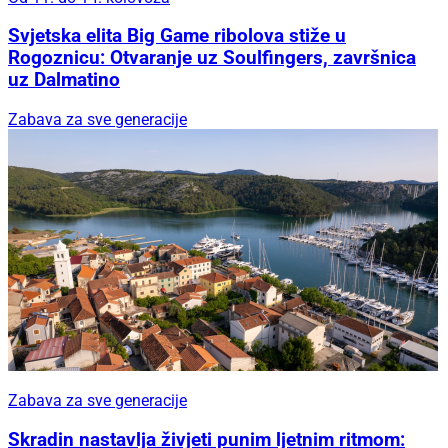
Svjetska elita Big Game ribolova stiže u
Rogoznicu: Otvaranje uz Soulfingers, završnica
uz Dalmatino
Zabava za sve generacije
Zabava za sve generacije
Skradin nastavlja živjeti punim ljetnim ritmom: