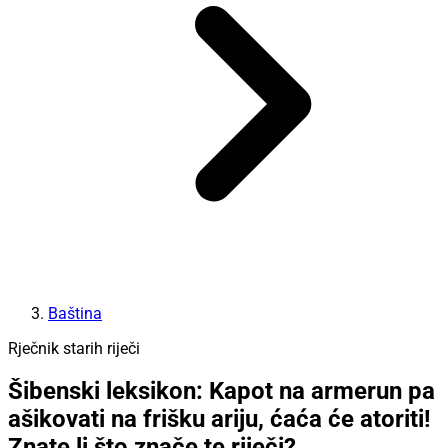
Baština
Rječnik starih riječi
Šibenski leksikon: Kapot na armerun pa
ašikovati na frišku ariju, ćaća će atoriti!
Znate li što znače te riječi?