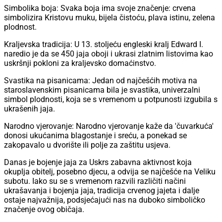
Simbolika boja: Svaka boja ima svoje značenje: crvena
simbolizira Kristovu muku, bijela čistoću, plava istinu, zelena
plodnost.
Kraljevska tradicija: U 13. stoljeću engleski kralj Edward I.
naredio je da se 450 jaja oboji i ukrasi zlatnim listovima kao
uskršnji pokloni za kraljevsko domaćinstvo.
Svastika na pisanicama: Jedan od najčešćih motiva na
staroslavenskim pisanicama bila je svastika, univerzalni
simbol plodnosti, koja se s vremenom u potpunosti izgubila s
ukrašenih jaja.
Narodno vjerovanje: Narodno vjerovanje kaže da 'čuvarkuća'
donosi ukućanima blagostanje i sreću, a ponekad se
zakopavalo u dvorište ili polje za zaštitu usjeva.
Danas je bojenje jaja za Uskrs zabavna aktivnost koja
okuplja obitelj, posebno djecu, a odvija se najčešće na Veliku
subotu. Iako su se s vremenom razvili različiti načini
ukrašavanja i bojenja jaja, tradicija crvenog jajeta i dalje
ostaje najvažnija, podsjećajući nas na duboko simboličko
značenje ovog običaja.