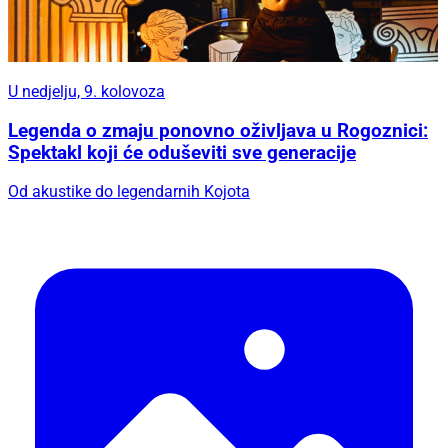
U nedjelju, 9. kolovoza
Legenda o zmaju ponovno oživljava u Rogoznici:
Spektakl koji će oduševiti sve generacije
Od akustike do legendarnih Kojota