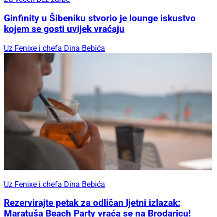
Ginfinity u Šibeniku stvorio je lounge iskustvo
kojem se gosti uvijek vraćaju
Uz Fenixe i chefa Dina Bebića
Uz Fenixe i chefa Dina Bebića
Rezervirajte petak za odličan ljetni izlazak:
Maratuša Beach Party vraća se na Brodaricu!