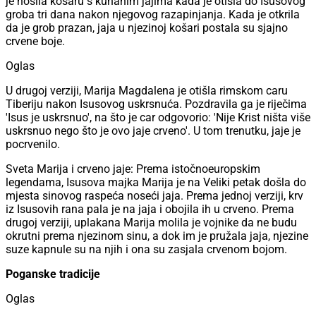
je nosila košaru s kuhanim jajima kada je otišla do Isusovog
groba tri dana nakon njegovog razapinjanja. Kada je otkrila
da je grob prazan, jaja u njezinoj košari postala su sjajno
crvene boje.
Oglas
U drugoj verziji, Marija Magdalena je otišla rimskom caru
Tiberiju nakon Isusovog uskrsnuća. Pozdravila ga je riječima
'Isus je uskrsnuo', na što je car odgovorio: 'Nije Krist ništa više
uskrsnuo nego što je ovo jaje crveno'. U tom trenutku, jaje je
pocrvenilo.
Sveta Marija i crveno jaje: Prema istočnoeuropskim
legendama, Isusova majka Marija je na Veliki petak došla do
mjesta sinovog raspeća noseći jaja. Prema jednoj verziji, krv
iz Isusovih rana pala je na jaja i obojila ih u crveno. Prema
drugoj verziji, uplakana Marija molila je vojnike da ne budu
okrutni prema njezinom sinu, a dok im je pružala jaja, njezine
suze kapnule su na njih i ona su zasjala crvenom bojom.
Poganske tradicije
Oglas