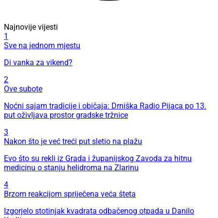
Najnovije vijesti
1
Sve na jednom mjestu
Di vanka za vikend?
2
Ove subote
Noćni sajam tradicije i običaja: Drniška Radio Pijaca po 13.
put oživljava prostor gradske tržnice
3
Nakon što je već treći put sletio na plažu
Evo što su rekli iz Grada i županijskog Zavoda za hitnu
medicinu o stanju helidroma na Zlarinu
4
Brzom reakcijom spriječena veća šteta
Izgorjelo stotinjak kvadrata odbačenog otpada u Danilo