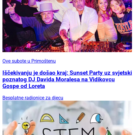
Ove subote u Primoštenu
Iščekivanju je došao kraj: Sunset Party uz svjetski
poznatog DJ Davida Moralesa na Vidikovcu
Gospe od Loreta
Besplatne radionice za djecu