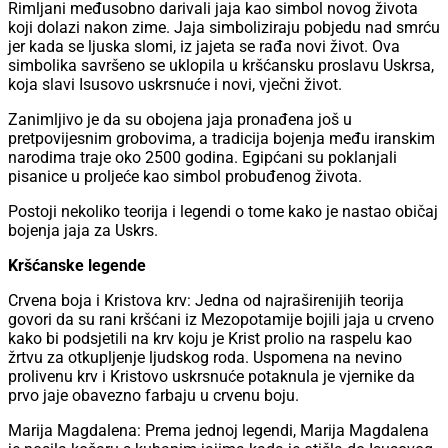
Rimljani međusobno darivali jaja kao simbol novog života
koji dolazi nakon zime. Jaja simboliziraju pobjedu nad smrću
jer kada se ljuska slomi, iz jajeta se rađa novi život. Ova
simbolika savršeno se uklopila u kršćansku proslavu Uskrsa,
koja slavi Isusovo uskrsnuće i novi, vječni život.
Zanimljivo je da su obojena jaja pronađena još u
pretpovijesnim grobovima, a tradicija bojenja među iranskim
narodima traje oko 2500 godina. Egipćani su poklanjali
pisanice u proljeće kao simbol probuđenog života.
Postoji nekoliko teorija i legendi o tome kako je nastao običaj
bojenja jaja za Uskrs.
Kršćanske legende
Crvena boja i Kristova krv: Jedna od najraširenijih teorija
govori da su rani kršćani iz Mezopotamije bojili jaja u crveno
kako bi podsjetili na krv koju je Krist prolio na raspelu kao
žrtvu za otkupljenje ljudskog roda. Uspomena na nevino
prolivenu krv i Kristovo uskrsnuće potaknula je vjernike da
prvo jaje obavezno farbaju u crvenu boju.
Marija Magdalena: Prema jednoj legendi, Marija Magdalena