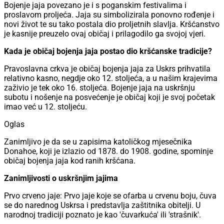
Bojenje jaja povezano je i s poganskim festivalima i
proslavom proljeća. Jaja su simbolizirala ponovno rođenje i
novi život te su tako postala dio proljetnih slavlja. Kršćanstvo
je kasnije preuzelo ovaj običaj i prilagodilo ga svojoj vjeri.
Kada je običaj bojenja jaja postao dio kršćanske tradicije?
Pravoslavna crkva je običaj bojenja jaja za Uskrs prihvatila
relativno kasno, negdje oko 12. stoljeća, a u našim krajevima
zaživio je tek oko 16. stoljeća. Bojenje jaja na uskršnju
subotu i nošenje na posvećenje je običaj koji je svoj početak
imao već u 12. stoljeću.
Oglas
Zanimljivo je da se u zapisima katoličkog mjesečnika
Donahoe, koji je izlazio od 1878. do 1908. godine, spominje
običaj bojenja jaja kod ranih kršćana.
Zanimljivosti o uskršnjim jajima
Prvo crveno jaje: Prvo jaje koje se ofarba u crvenu boju, čuva
se do narednog Uskrsa i predstavlja zaštitnika obitelji. U
narodnoj tradiciji poznato je kao 'čuvarkuća' ili 'strašnik'.