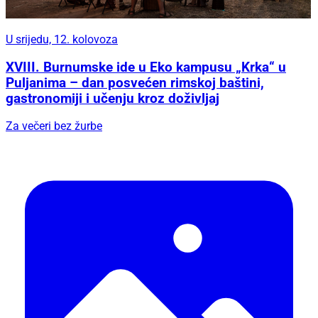
U srijedu, 12. kolovoza
XVIII. Burnumske ide u Eko kampusu „Krka“ u
Puljanima – dan posvećen rimskoj baštini,
gastronomiji i učenju kroz doživljaj
Za večeri bez žurbe