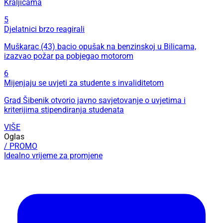
Kraljicama
5
Djelatnici brzo reagirali
Muškarac (43) bacio opušak na benzinskoj u Bilicama,
izazvao požar pa pobjegao motorom
6
Mijenjaju se uvjeti za studente s invaliditetom
Grad Šibenik otvorio javno savjetovanje o uvjetima i
kriterijima stipendiranja studenata
VIŠE
Oglas
/ PROMO
Idealno vrijeme za promjene