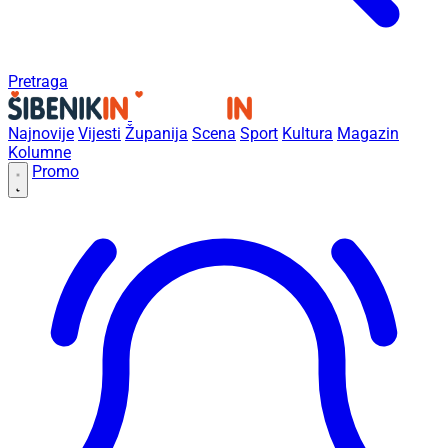
Pretraga
Najnovije
Vijesti
Županija
Scena
Sport
Kultura
Magazin
Kolumne
Promo