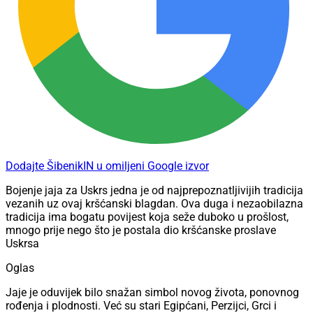
Dodajte ŠibenikIN u omiljeni Google izvor
Bojenje jaja za Uskrs jedna je od najprepoznatljivijih tradicija
vezanih uz ovaj kršćanski blagdan. Ova duga i nezaobilazna
tradicija ima bogatu povijest koja seže duboko u prošlost,
mnogo prije nego što je postala dio kršćanske proslave
Uskrsa
Oglas
Jaje je oduvijek bilo snažan simbol novog života, ponovnog
rođenja i plodnosti. Već su stari Egipćani, Perzijci, Grci i