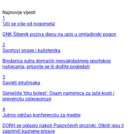
Najnovije vijesti
1
'Uči se više od nogometa'
GNK Šibenik poziva djecu na upis u omladinski pogon
2
Sportovi snage i kalistenika
Brodarica sutra domaćin nesvakidašnjeg sportskog
natjecanja, prijavite se ili dođite pogledati
3
Savjeti stručnjaka
Spriječite 'tihu bolest': Osam namirnica za jače kosti i
prevenciju osteoporoze
4
Jutros održao konferenciju za medije
DORH se oglasio nakon Pupovčevih prozivki: Otkrili jesu li
zaprimili kaznene prijave