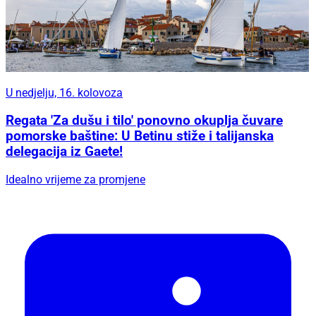
U nedjelju, 16. kolovoza
Regata 'Za dušu i tilo' ponovno okuplja čuvare
pomorske baštine: U Betinu stiže i talijanska
delegacija iz Gaete!
Idealno vrijeme za promjene