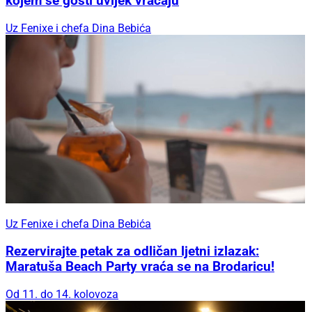
kojem se gosti uvijek vraćaju
Uz Fenixe i chefa Dina Bebića
Uz Fenixe i chefa Dina Bebića
Rezervirajte petak za odličan ljetni izlazak:
Maratuša Beach Party vraća se na Brodaricu!
Od 11. do 14. kolovoza