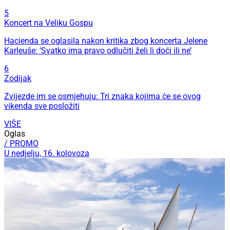
5
Koncert na Veliku Gospu
Hacienda se oglasila nakon kritika zbog koncerta Jelene
Karleuše: ‘Svatko ima pravo odlučiti želi li doći ili ne’
6
Zodijak
Zvijezde im se osmjehuju: Tri znaka kojima će se ovog
vikenda sve posložiti
VIŠE
Oglas
/ PROMO
U nedjelju, 16. kolovoza