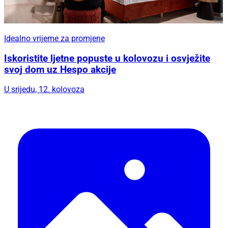
Idealno vrijeme za promjene
Iskoristite ljetne popuste u kolovozu i osvježite
svoj dom uz Hespo akcije
U srijedu, 12. kolovoza