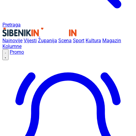
Pretraga
Najnovije
Vijesti
Županija
Scena
Sport
Kultura
Magazin
Kolumne
Promo