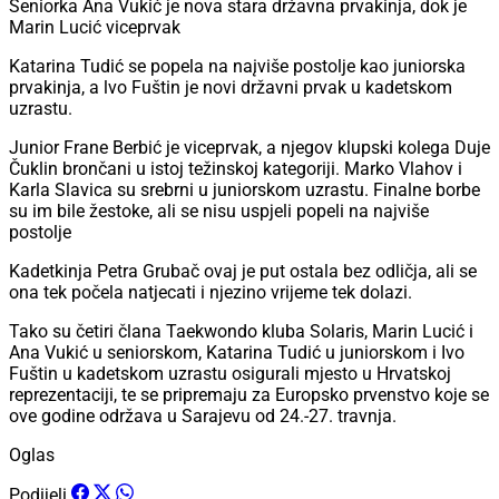
Seniorka Ana Vukić je nova stara državna prvakinja, dok je
Marin Lucić viceprvak
Katarina Tudić se popela na naįviše postolje kao juniorska
prvakinja, a lvo Fuštin je novi državni prvak u kadetskom
uzrastu.
Junior Frane Berbić je viceprvak, a njegov klupski kolega Duje
Čuklin brončani u istoj težinskoj kategoriji. Marko Vlahov i
Karla Slavica su srebrni u juniorskom uzrastu. Finalne borbe
su im bile žestoke, ali se nisu uspjeli popeli na najviše
postolje
Kadetkinja Petra Grubač ovaj je put ostala bez odličja, ali se
ona tek počela natjecati i njezino vrijeme tek dolazi.
Tako su četiri člana Taekwondo kluba Solaris, Marin Lucić i
Ana Vukić u seniorskom, Katarina Tudić u juniorskom i Ivo
Fuštin u kadetskom uzrastu osigurali mjesto u Hrvatskoj
reprezentaciji, te se pripremaju za Europsko prvenstvo koje se
ove godine održava u Sarajevu od 24.-27. travnja.
Oglas
Podijeli