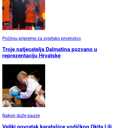
Počinju pripreme za svjetsko prvenstvo
Troje natjecatelja Dalmatina pozvano u
reprezentaciju Hrvatske
Nakon duže pauze
Veliki povratak karatašice vodičkog Okita Lili