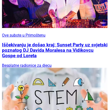
Ove subote u Primoštenu
Iščekivanju je došao kraj: Sunset Party uz svjetski
poznatog DJ Davida Moralesa na Vidikovcu
Gospe od Loreta
Besplatne radionice za djecu