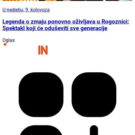
U nedjelju, 9. kolovoza
Legenda o zmaju ponovno oživljava u Rogoznici:
Spektakl koji će oduševiti sve generacije
Oglas