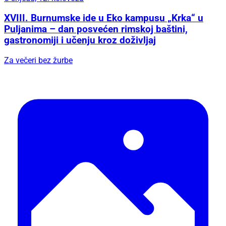
XVIII. Burnumske ide u Eko kampusu „Krka“ u
Puljanima – dan posvećen rimskoj baštini,
gastronomiji i učenju kroz doživljaj
Za večeri bez žurbe