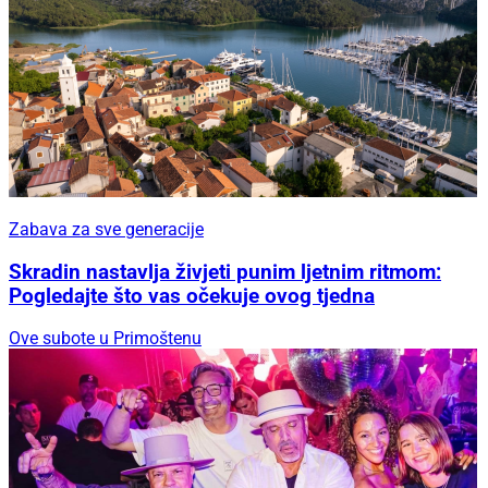
Zabava za sve generacije
Skradin nastavlja živjeti punim ljetnim ritmom:
Pogledajte što vas očekuje ovog tjedna
Ove subote u Primoštenu