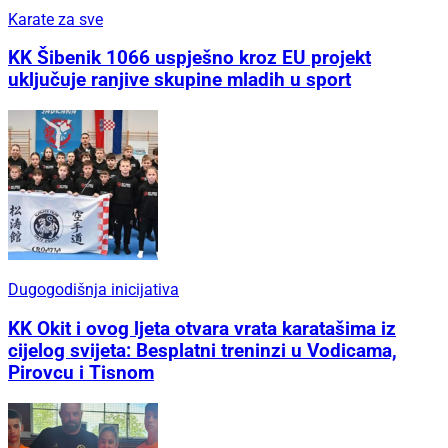
Karate za sve
KK Šibenik 1066 uspješno kroz EU projekt
uključuje ranjive skupine mladih u sport
Dugogodišnja inicijativa
KK Okit i ovog ljeta otvara vrata karatašima iz
cijelog svijeta: Besplatni treninzi u Vodicama,
Pirovcu i Tisnom