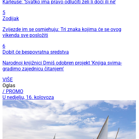
Karleuše: ‘Svatko ima pravo odlučiti želi li doći ili ne’
5
Zodijak
Zvijezde im se osmjehuju: Tri znaka kojima će se ovog
vikenda sve posložiti
6
Dobit će bespovratna sredstva
Narodnoj knjižnici Drniš odobren projekt 'Knjiga svima-
gradimo zajednicu čitanjem'
VIŠE
Oglas
/ PROMO
U nedjelju, 16. kolovoza