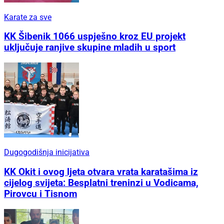
Karate za sve
KK Šibenik 1066 uspješno kroz EU projekt
uključuje ranjive skupine mladih u sport
Dugogodišnja inicijativa
KK Okit i ovog ljeta otvara vrata karatašima iz
cijelog svijeta: Besplatni treninzi u Vodicama,
Pirovcu i Tisnom