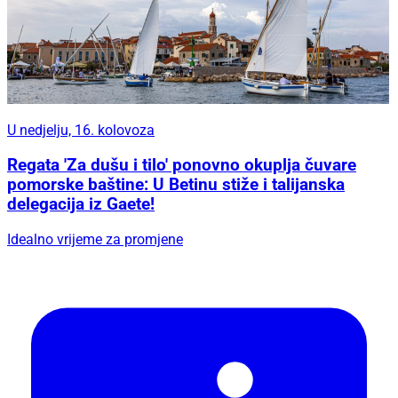
U nedjelju, 16. kolovoza
Regata 'Za dušu i tilo' ponovno okuplja čuvare
pomorske baštine: U Betinu stiže i talijanska
delegacija iz Gaete!
Idealno vrijeme za promjene