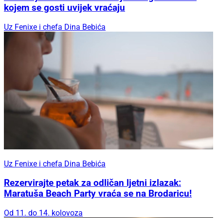
kojem se gosti uvijek vraćaju
Uz Fenixe i chefa Dina Bebića
Uz Fenixe i chefa Dina Bebića
Rezervirajte petak za odličan ljetni izlazak:
Maratuša Beach Party vraća se na Brodaricu!
Od 11. do 14. kolovoza