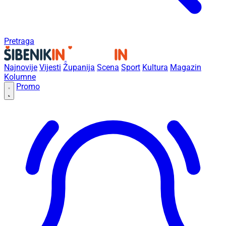
Pretraga
Najnovije
Vijesti
Županija
Scena
Sport
Kultura
Magazin
Kolumne
Promo