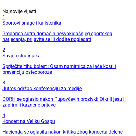
Najnovije vijesti
1
Sportovi snage i kalistenika
Brodarica sutra domaćin nesvakidašnjeg sportskog
natjecanja, prijavite se ili dođite pogledati
2
Savjeti stručnjaka
Spriječite 'tihu bolest': Osam namirnica za jače kosti i
prevenciju osteoporoze
3
Jutros održao konferenciju za medije
DORH se oglasio nakon Pupovčevih prozivki: Otkrili jesu li
zaprimili kaznene prijave
4
Koncert na Veliku Gospu
Hacienda se oglasila nakon kritika zbog koncerta Jelene