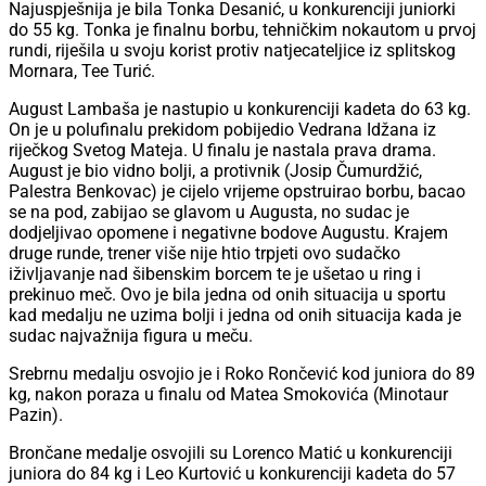
Najuspješnija je bila Tonka Desanić, u konkurenciji juniorki
do 55 kg. Tonka je finalnu borbu, tehničkim nokautom u prvoj
rundi, riješila u svoju korist protiv natjecateljice iz splitskog
Mornara, Tee Turić.
August Lambaša je nastupio u konkurenciji kadeta do 63 kg.
On je u polufinalu prekidom pobijedio Vedrana Idžana iz
riječkog Svetog Mateja. U finalu je nastala prava drama.
August je bio vidno bolji, a protivnik (Josip Čumurdžić,
Palestra Benkovac) je cijelo vrijeme opstruirao borbu, bacao
se na pod, zabijao se glavom u Augusta, no sudac je
dodjeljivao opomene i negativne bodove Augustu. Krajem
druge runde, trener više nije htio trpjeti ovo sudačko
iživljavanje nad šibenskim borcem te je ušetao u ring i
prekinuo meč. Ovo je bila jedna od onih situacija u sportu
kad medalju ne uzima bolji i jedna od onih situacija kada je
sudac najvažnija figura u meču.
Srebrnu medalju osvojio je i Roko Rončević kod juniora do 89
kg, nakon poraza u finalu od Matea Smokovića (Minotaur
Pazin).
Brončane medalje osvojili su Lorenco Matić u konkurenciji
juniora do 84 kg i Leo Kurtović u konkurenciji kadeta do 57