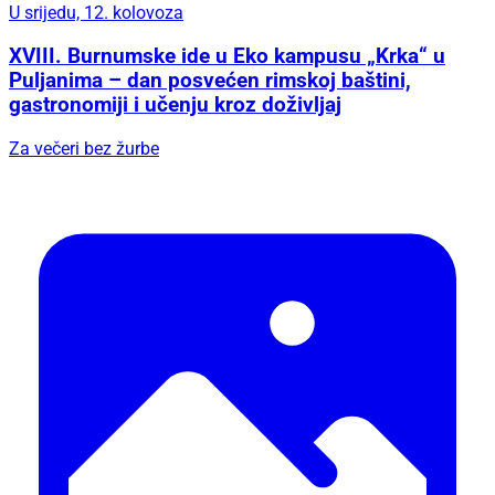
U srijedu, 12. kolovoza
XVIII. Burnumske ide u Eko kampusu „Krka“ u
Puljanima – dan posvećen rimskoj baštini,
gastronomiji i učenju kroz doživljaj
Za večeri bez žurbe