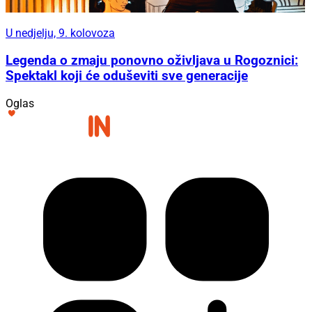
U nedjelju, 9. kolovoza
Legenda o zmaju ponovno oživljava u Rogoznici:
Spektakl koji će oduševiti sve generacije
Oglas