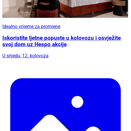
Idealno vrijeme za promjene
Iskoristite ljetne popuste u kolovozu i osvježite
svoj dom uz Hespo akcije
U srijedu, 12. kolovoza