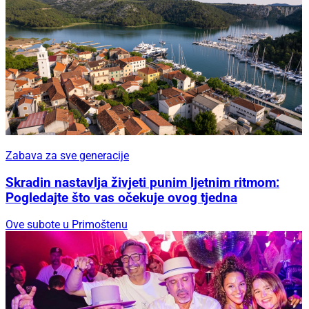
Zabava za sve generacije
Skradin nastavlja živjeti punim ljetnim ritmom:
Pogledajte što vas očekuje ovog tjedna
Ove subote u Primoštenu