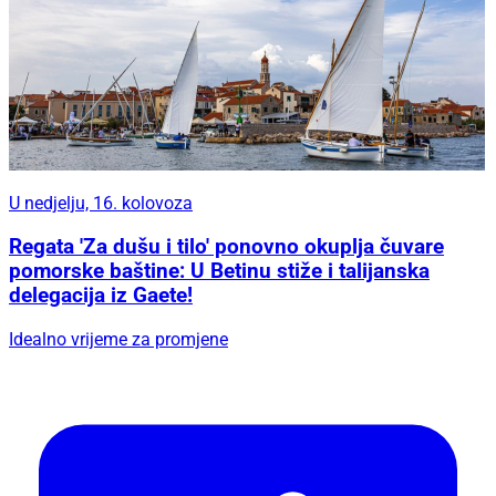
U nedjelju, 16. kolovoza
Regata 'Za dušu i tilo' ponovno okuplja čuvare
pomorske baštine: U Betinu stiže i talijanska
delegacija iz Gaete!
Idealno vrijeme za promjene