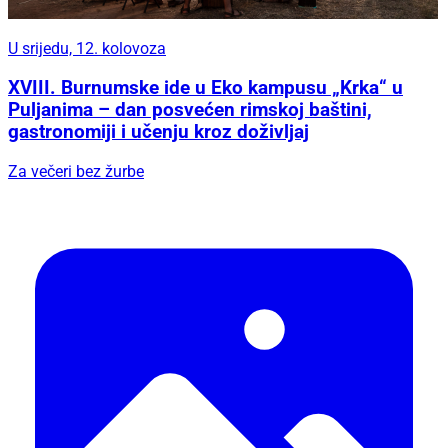
U srijedu, 12. kolovoza
XVIII. Burnumske ide u Eko kampusu „Krka“ u
Puljanima – dan posvećen rimskoj baštini,
gastronomiji i učenju kroz doživljaj
Za večeri bez žurbe