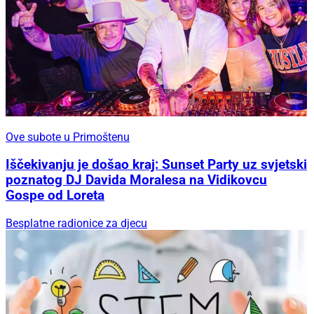
Ove subote u Primoštenu
Iščekivanju je došao kraj: Sunset Party uz svjetski
poznatog DJ Davida Moralesa na Vidikovcu
Gospe od Loreta
Besplatne radionice za djecu