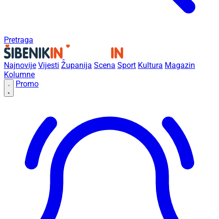
Pretraga
Najnovije
Vijesti
Županija
Scena
Sport
Kultura
Magazin
Kolumne
Promo