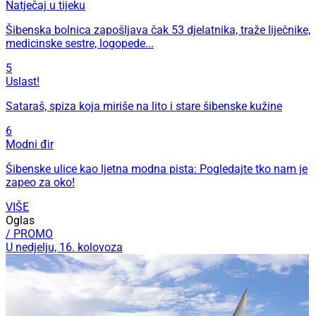
Natječaj u tijeku
Šibenska bolnica zapošljava čak 53 djelatnika, traže liječnike,
medicinske sestre, logopede...
5
Uslast!
Sataraš, spiza koja miriše na lito i stare šibenske kužine
6
Modni đir
Šibenske ulice kao ljetna modna pista: Pogledajte tko nam je
zapeo za oko!
VIŠE
Oglas
/ PROMO
U nedjelju, 16. kolovoza