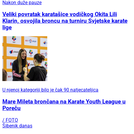
Nakon duže pauze
Veliki povratak karatašice vodičkog Okita Lili
Klarin, osvojila broncu na turniru Svjetske karate
lige
U njenoj kategoriji bilo je čak 90 natjecateljica
Mare Mileta brončana na Karate Youth League u
Poreču
/ FOTO
Šibenik danas