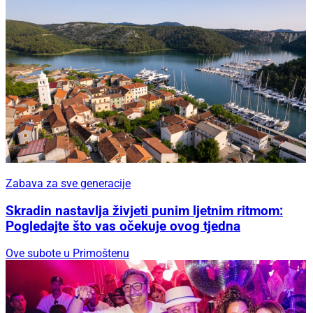
Zabava za sve generacije
Skradin nastavlja živjeti punim ljetnim ritmom:
Pogledajte što vas očekuje ovog tjedna
Ove subote u Primoštenu