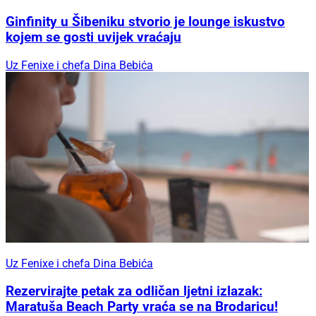
Ginfinity u Šibeniku stvorio je lounge iskustvo
kojem se gosti uvijek vraćaju
Uz Fenixe i chefa Dina Bebića
Uz Fenixe i chefa Dina Bebića
Rezervirajte petak za odličan ljetni izlazak:
Maratuša Beach Party vraća se na Brodaricu!