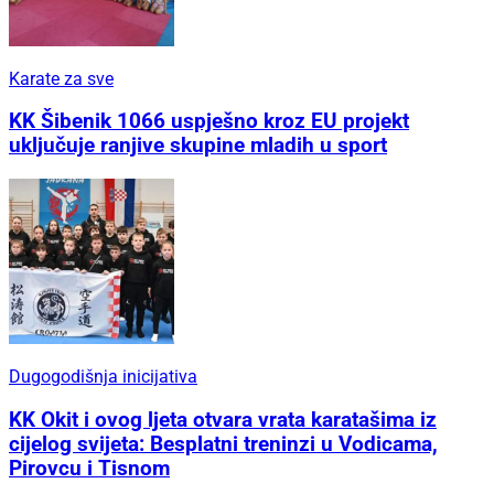
Karate za sve
KK Šibenik 1066 uspješno kroz EU projekt
uključuje ranjive skupine mladih u sport
Dugogodišnja inicijativa
KK Okit i ovog ljeta otvara vrata karatašima iz
cijelog svijeta: Besplatni treninzi u Vodicama,
Pirovcu i Tisnom