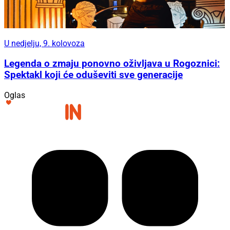
U nedjelju, 9. kolovoza
Legenda o zmaju ponovno oživljava u Rogoznici:
Spektakl koji će oduševiti sve generacije
Oglas