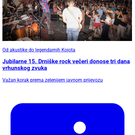
Od akustike do legendarnih Kojota
Jubilarne 15. Drniške rock večeri donose tri dana
vrhunskog zvuka
Važan korak prema zelenijem javnom prijevozu