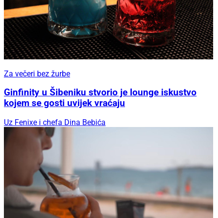
Za večeri bez žurbe
Ginfinity u Šibeniku stvorio je lounge iskustvo
kojem se gosti uvijek vraćaju
Uz Fenixe i chefa Dina Bebića