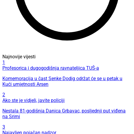
Najnovije vijesti
1
Profesorica i dugogodišnja ravnateljica TUŠ-a
Komemoracija u čast Senke Dodig održat će se u petak u
Kući umjetnosti Arsen
2
Ako ste je vidjeli, javite policiji
Nestala 81-godišnja Danica Grbavac, posljednji put viđena
na Srimi
3
Najavljen pojačan nadzor