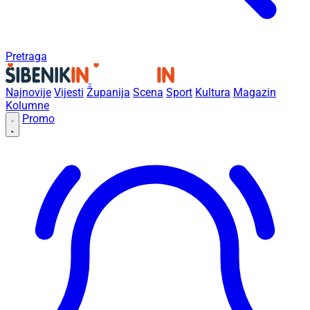
Pretraga
Najnovije
Vijesti
Županija
Scena
Sport
Kultura
Magazin
Kolumne
Promo