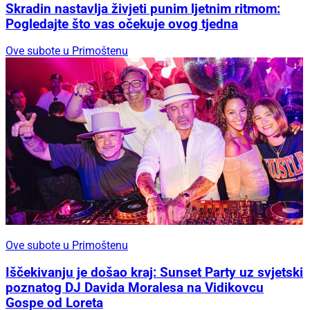
Skradin nastavlja živjeti punim ljetnim ritmom:
Pogledajte što vas očekuje ovog tjedna
Ove subote u Primoštenu
Ove subote u Primoštenu
Iščekivanju je došao kraj: Sunset Party uz svjetski
poznatog DJ Davida Moralesa na Vidikovcu
Gospe od Loreta