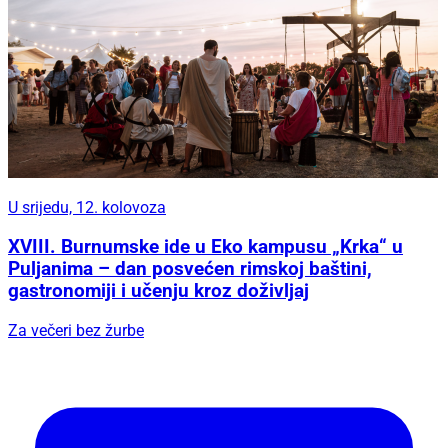
U srijedu, 12. kolovoza
XVIII. Burnumske ide u Eko kampusu „Krka“ u
Puljanima – dan posvećen rimskoj baštini,
gastronomiji i učenju kroz doživljaj
Za večeri bez žurbe