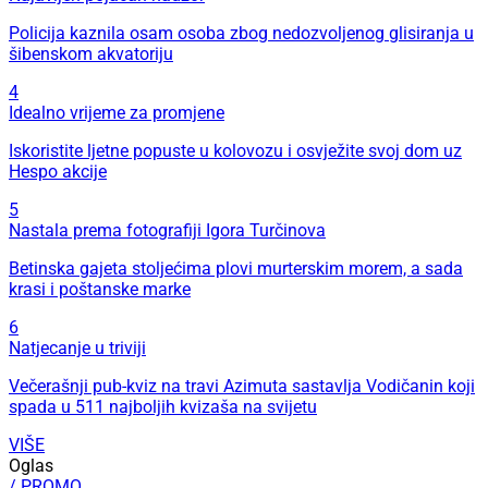
Policija kaznila osam osoba zbog nedozvoljenog glisiranja u
šibenskom akvatoriju
4
Idealno vrijeme za promjene
Iskoristite ljetne popuste u kolovozu i osvježite svoj dom uz
Hespo akcije
5
Nastala prema fotografiji Igora Turčinova
Betinska gajeta stoljećima plovi murterskim morem, a sada
krasi i poštanske marke
6
Natjecanje u triviji
Večerašnji pub-kviz na travi Azimuta sastavlja Vodičanin koji
spada u 511 najboljih kvizaša na svijetu
VIŠE
Oglas
/ PROMO