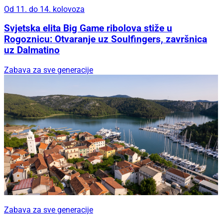
Od 11. do 14. kolovoza
Svjetska elita Big Game ribolova stiže u
Rogoznicu: Otvaranje uz Soulfingers, završnica
uz Dalmatino
Zabava za sve generacije
Zabava za sve generacije