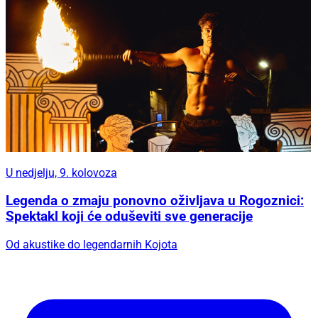
U nedjelju, 9. kolovoza
Legenda o zmaju ponovno oživljava u Rogoznici:
Spektakl koji će oduševiti sve generacije
Od akustike do legendarnih Kojota