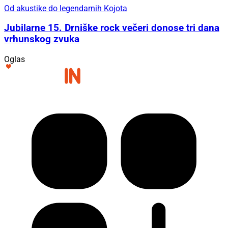
Od akustike do legendarnih Kojota
Jubilarne 15. Drniške rock večeri donose tri dana
vrhunskog zvuka
Oglas