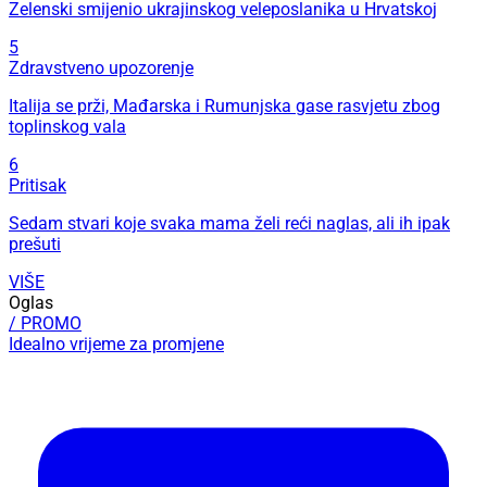
Zelenski smijenio ukrajinskog veleposlanika u Hrvatskoj
5
Zdravstveno upozorenje
Italija se prži, Mađarska i Rumunjska gase rasvjetu zbog
toplinskog vala
6
Pritisak
Sedam stvari koje svaka mama želi reći naglas, ali ih ipak
prešuti
VIŠE
Oglas
/ PROMO
Idealno vrijeme za promjene