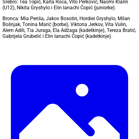
Srebro: Tea Topić, Karla Roca, Vito Perković, Naomi Klarin
(U12), Nikita Gryshylo i Elin Ianachi Ćopić (juniorke).
Bronca: Mia Periša, Jakov Bosotin, Hordiei Gryshylo, Milan
Bošnjak, Tonina Marić (borbe), Viktoria Jerkov, Vita Vulin,
Alem Adili, Tia Juraga, Ela Adžaga (kadetkinje), Tereza Bratić,
Gabrijela Grubelić i Elin Ianachi Ćopić (kadetkinje).