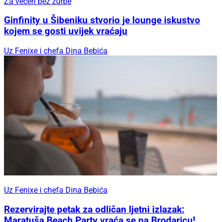
Za večeri bez žurbe
Ginfinity u Šibeniku stvorio je lounge iskustvo
kojem se gosti uvijek vraćaju
Uz Fenixe i chefa Dina Bebića
Uz Fenixe i chefa Dina Bebića
Rezervirajte petak za odličan ljetni izlazak:
Maratuša Beach Party vraća se na Brodaricu!