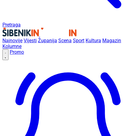
Pretraga
Najnovije
Vijesti
Županija
Scena
Sport
Kultura
Magazin
Kolumne
Promo