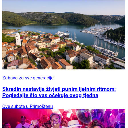
Zabava za sve generacije
Skradin nastavlja živjeti punim ljetnim ritmom:
Pogledajte što vas očekuje ovog tjedna
Ove subote u Primoštenu