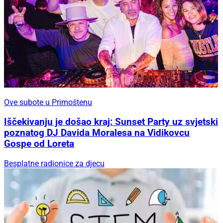
Ove subote u Primoštenu
Iščekivanju je došao kraj: Sunset Party uz svjetski
poznatog DJ Davida Moralesa na Vidikovcu
Gospe od Loreta
Besplatne radionice za djecu