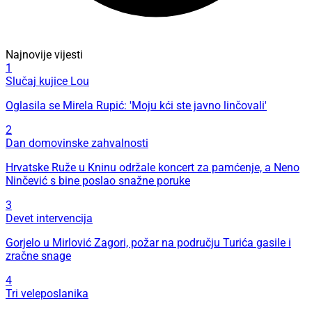
Najnovije vijesti
1
Slučaj kujice Lou
Oglasila se Mirela Rupić: 'Moju kći ste javno linčovali'
2
Dan domovinske zahvalnosti
Hrvatske Ruže u Kninu održale koncert za pamćenje, a Neno
Ninčević s bine poslao snažne poruke
3
Devet intervencija
Gorjelo u Mirlović Zagori, požar na području Turića gasile i
zračne snage
4
Tri veleposlanika