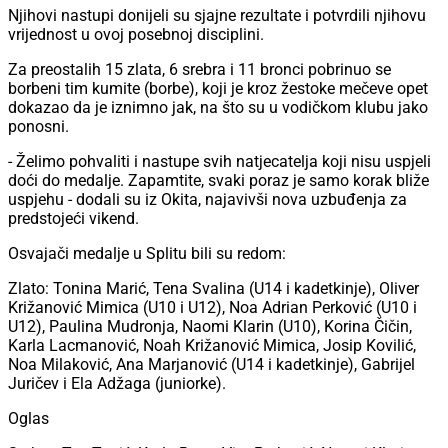
Njihovi nastupi donijeli su sjajne rezultate i potvrdili njihovu
vrijednost u ovoj posebnoj disciplini.
Za preostalih 15 zlata, 6 srebra i 11 bronci pobrinuo se
borbeni tim kumite (borbe), koji je kroz žestoke mečeve opet
dokazao da je iznimno jak, na što su u vodičkom klubu jako
ponosni.
- Želimo pohvaliti i nastupe svih natjecatelja koji nisu uspjeli
doći do medalje. Zapamtite, svaki poraz je samo korak bliže
uspjehu - dodali su iz Okita, najavivši nova uzbuđenja za
predstojeći vikend.
Osvajači medalje u Splitu bili su redom:
Zlato: Tonina Marić, Tena Svalina (U14 i kadetkinje), Oliver
Križanović Mimica (U10 i U12), Noa Adrian Perković (U10 i
U12), Paulina Mudronja, Naomi Klarin (U10), Korina Čičin,
Karla Lacmanović, Noah Križanović Mimica, Josip Kovilić,
Noa Milaković, Ana Marjanović (U14 i kadetkinje), Gabrijel
Juričev i Ela Adžaga (juniorke).
Oglas