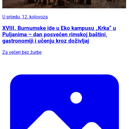
U srijedu, 12. kolovoza
XVIII. Burnumske ide u Eko kampusu „Krka“ u
Puljanima – dan posvećen rimskoj baštini,
gastronomiji i učenju kroz doživljaj
Za večeri bez žurbe