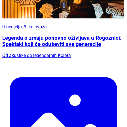
U nedjelju, 9. kolovoza
Legenda o zmaju ponovno oživljava u Rogoznici:
Spektakl koji će oduševiti sve generacije
Od akustike do legendarnih Kojota