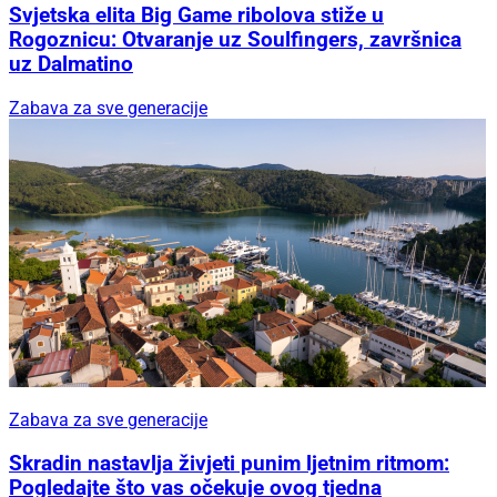
Svjetska elita Big Game ribolova stiže u
Rogoznicu: Otvaranje uz Soulfingers, završnica
uz Dalmatino
Zabava za sve generacije
Zabava za sve generacije
Skradin nastavlja živjeti punim ljetnim ritmom:
Pogledajte što vas očekuje ovog tjedna