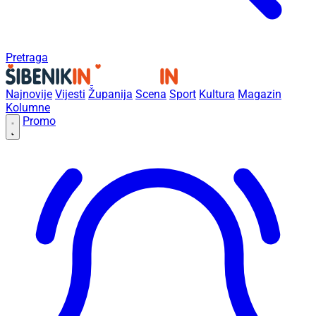
Pretraga
Najnovije
Vijesti
Županija
Scena
Sport
Kultura
Magazin
Kolumne
Promo