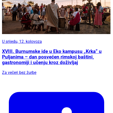
U srijedu, 12. kolovoza
XVIII. Burnumske ide u Eko kampusu „Krka“ u
Puljanima – dan posvećen rimskoj baštini,
gastronomiji i učenju kroz doživljaj
Za večeri bez žurbe