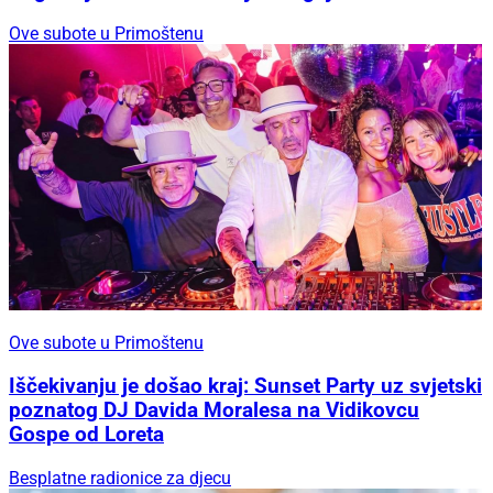
Ove subote u Primoštenu
Ove subote u Primoštenu
Iščekivanju je došao kraj: Sunset Party uz svjetski
poznatog DJ Davida Moralesa na Vidikovcu
Gospe od Loreta
Besplatne radionice za djecu