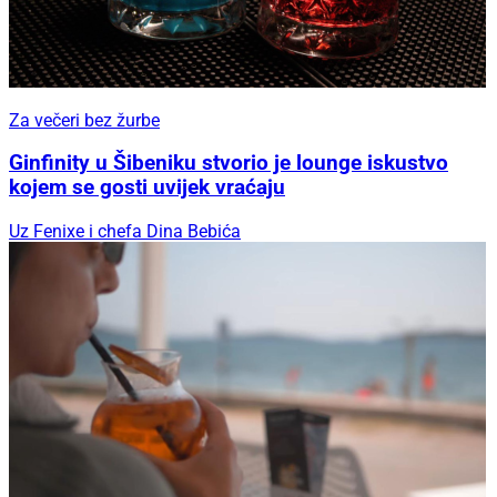
Za večeri bez žurbe
Ginfinity u Šibeniku stvorio je lounge iskustvo
kojem se gosti uvijek vraćaju
Uz Fenixe i chefa Dina Bebića