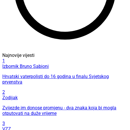
Najnovije vijesti
1
Izbornik Bruno Sabioni
Hrvatski vaterpolisti do 16 godina u finalu Svjetskog
prvenstva
2
Zodijak
Zvijezde im donose promjenu - dva znaka koja bi mogla
otputovati na duže vrijeme
3
VZZ