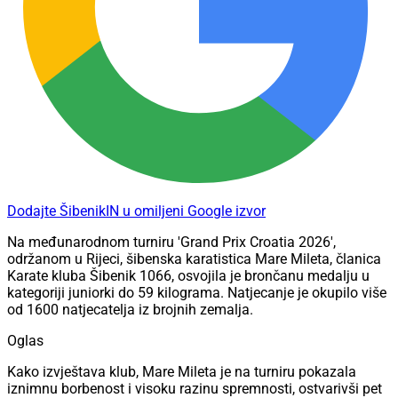
Dodajte ŠibenikIN u omiljeni Google izvor
Na međunarodnom turniru 'Grand Prix Croatia 2026',
održanom u Rijeci, šibenska karatistica Mare Mileta, članica
Karate kluba Šibenik 1066, osvojila je brončanu medalju u
kategoriji juniorki do 59 kilograma. Natjecanje je okupilo više
od 1600 natjecatelja iz brojnih zemalja.
Oglas
Kako izvještava klub, Mare Mileta je na turniru pokazala
iznimnu borbenost i visoku razinu spremnosti, ostvarivši pet