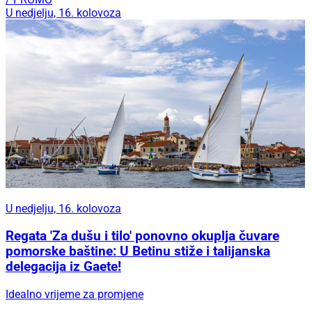
U nedjelju, 16. kolovoza
U nedjelju, 16. kolovoza
Regata 'Za dušu i tilo' ponovno okuplja čuvare
pomorske baštine: U Betinu stiže i talijanska
delegacija iz Gaete!
Idealno vrijeme za promjene