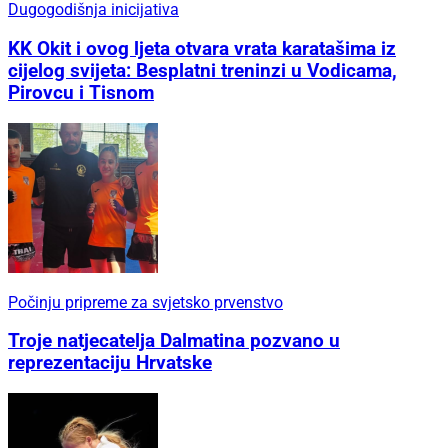
Dugogodišnja inicijativa
KK Okit i ovog ljeta otvara vrata karatašima iz
cijelog svijeta: Besplatni treninzi u Vodicama,
Pirovcu i Tisnom
Počinju pripreme za svjetsko prvenstvo
Troje natjecatelja Dalmatina pozvano u
reprezentaciju Hrvatske