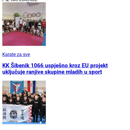
Karate za sve
KK Šibenik 1066 uspješno kroz EU projekt
uključuje ranjive skupine mladih u sport