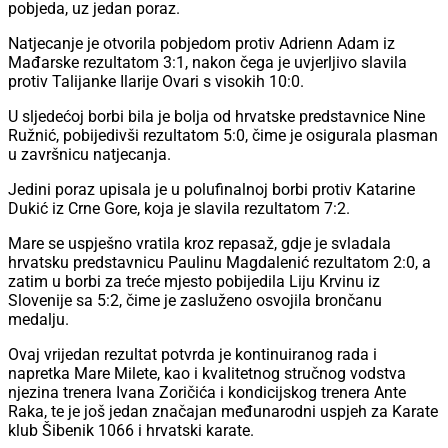
pobjeda, uz jedan poraz.
Natjecanje je otvorila pobjedom protiv Adrienn Adam iz
Mađarske rezultatom 3:1, nakon čega je uvjerljivo slavila
protiv Talijanke Ilarije Ovari s visokih 10:0.
U sljedećoj borbi bila je bolja od hrvatske predstavnice Nine
Ružnić, pobijedivši rezultatom 5:0, čime je osigurala plasman
u završnicu natjecanja.
Jedini poraz upisala je u polufinalnoj borbi protiv Katarine
Dukić iz Crne Gore, koja je slavila rezultatom 7:2.
Mare se uspješno vratila kroz repasaž, gdje je svladala
hrvatsku predstavnicu Paulinu Magdalenić rezultatom 2:0, a
zatim u borbi za treće mjesto pobijedila Liju Krvinu iz
Slovenije sa 5:2, čime je zasluženo osvojila brončanu
medalju.
Ovaj vrijedan rezultat potvrda je kontinuiranog rada i
napretka Mare Milete, kao i kvalitetnog stručnog vodstva
njezina trenera Ivana Zoričića i kondicijskog trenera Ante
Raka, te je još jedan značajan međunarodni uspjeh za Karate
klub Šibenik 1066 i hrvatski karate.