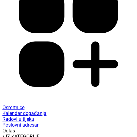
Osmrtnice
Kalendar događanja
Radovi u tijeku
Poslovni adresar
Oglas
/ IZ KATEGORIJE