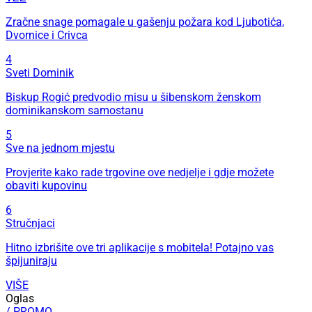
Zračne snage pomagale u gašenju požara kod Ljubotića,
Dvornice i Crivca
4
Sveti Dominik
Biskup Rogić predvodio misu u šibenskom ženskom
dominikanskom samostanu
5
Sve na jednom mjestu
Provjerite kako rade trgovine ove nedjelje i gdje možete
obaviti kupovinu
6
Stručnjaci
Hitno izbrišite ove tri aplikacije s mobitela! Potajno vas
špijuniraju
VIŠE
Oglas
/ PROMO