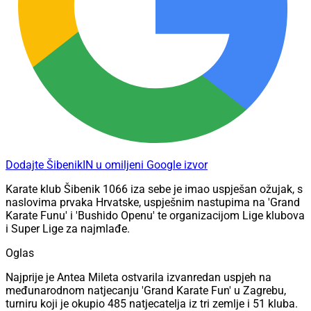
Dodajte ŠibenikIN u omiljeni Google izvor
Karate klub Šibenik 1066 iza sebe je imao uspješan ožujak, s
naslovima prvaka Hrvatske, uspješnim nastupima na 'Grand
Karate Funu' i 'Bushido Openu' te organizacijom Lige klubova
i Super Lige za najmlađe.
Oglas
Najprije je Antea Mileta ostvarila izvanredan uspjeh na
međunarodnom natjecanju 'Grand Karate Fun' u Zagrebu,
turniru koji je okupio 485 natjecatelja iz tri zemlje i 51 kluba.