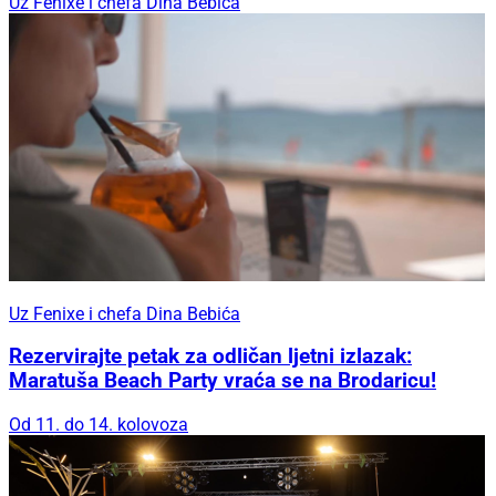
Uz Fenixe i chefa Dina Bebića
Uz Fenixe i chefa Dina Bebića
Rezervirajte petak za odličan ljetni izlazak:
Maratuša Beach Party vraća se na Brodaricu!
Od 11. do 14. kolovoza