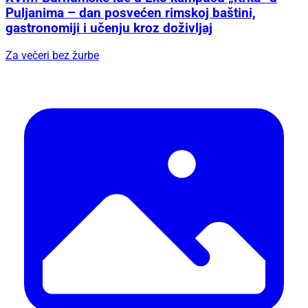
Puljanima – dan posvećen rimskoj baštini,
gastronomiji i učenju kroz doživljaj
Za večeri bez žurbe