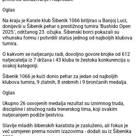
Oglas
Na kraju je Karate klub Šibenik 1066 briljirao u Banjoj Luci,
donijevši u Šibenik pehar s prestižnog turnira 'Bushido Open
2025.', održanog 23. ožujka. Šibenski borci pokazali su
vrhunsku formu i potvrdili status jednog od najboljih klubova
turnira.
O kakvom se natjecanju radi, dovoljno govore brojke od 612
natjecatelja iz 7 država i 43 kluba te žestoka konkurencija u
svakoj kategoriji.
Šibenik 1066 je kući donio pehar za jedan od najboljih
klubova turnira, 9 zlatnih, 8 srebrnih i 9 brončanih medalja.
Oglas
Ukupno 26 osvojenih medalja rezultat su iznimnog truda,
discipline i stručnog rada trenerskog tima, koji svakim
natjecanjem podiže ljestvicu.
Slavlje mladih šibenskih karatista je zasluženo, ali fokus je
već usmjeren prema novim izazovima - dodali su iz Šibenika