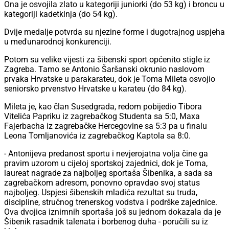
Ona je osvojila zlato u kategoriji juniorki (do 53 kg) i broncu u
kategoriji kadetkinja (do 54 kg).
Dvije medalje potvrda su njezine forme i dugotrajnog uspjeha
u međunarodnoj konkurenciji.
Potom su velike vijesti za šibenski sport općenito stigle iz
Zagreba. Tamo se Antonio Šaršanski okrunio naslovom
prvaka Hrvatske u parakarateu, dok je Toma Mileta osvojio
seniorsko prvenstvo Hrvatske u karateu (do 84 kg).
Mileta je, kao član Susedgrada, redom pobijedio Tibora
Vitelića Papriku iz zagrebačkog Studenta sa 5:0, Maxa
Fajerbacha iz zagrebačke Hercegovine sa 5:3 pa u finalu
Leona Tomljanovića iz zagrebačkog Kaptola sa 8:0.
- Antonijeva predanost sportu i nevjerojatna volja čine ga
pravim uzorom u cijeloj sportskoj zajednici, dok je Toma,
laureat nagrade za najboljeg sportaša Šibenika, a sada sa
zagrebačkom adresom, ponovno opravdao svoj status
najboljeg. Uspjesi šibenskih mladića rezultat su truda,
discipline, stručnog trenerskog vodstva i podrške zajednice.
Ova dvojica iznimnih sportaša još su jednom dokazala da je
Šibenik rasadnik talenata i borbenog duha - poručili su iz