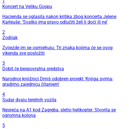
1
Koncert na Veliku Gospu
Hacienda se oglasila nakon kritika zbog koncerta Jelene
Karleuše: ‘Svatko ima pravo odlučiti želi li doći ili ne’
2
Zodijak
Zvijezde im se osmjehuju: Tri znaka kojima će se ovog
vikenda sve posložiti
3
Dobit će bespovratna sredstva
Narodnoj knjižnici Drniš odobren projekt 'Knjiga svima-
gradimo zajednicu čitanjem'
4
Sudar dvaju teretnih vozila
Nesreća na A1 kod Zagreba, sletio helikopter. Stvorila se
ogromna kolona
5