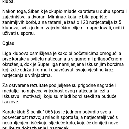
kluba.
Nakon toga, Šibenik je okupio mlade karatiste u duhu sporta i
zajedništva, u dvorani Miminac, koja je bila poprište
zanimljivih borbi, a na tatami je izašlo 120 natjecatelja iz 5
klubova, svi s jednim zajedničkim ciljem - napredovati, učiti i
uživati u sportu.
Oglas
Liga klubova osmišljena je kako bi početnicima omogućila
prve korake u svijetu natjecanja u sigurnom i prilagođenom
okruženju, dok je Super liga namijenjena iskusnijim borcima
koji žele održati formu i usavršavati svoju vještinu kroz
natjecanja s vršnjacima.
Za ostvarene rezultate podijeljene su prigodne nagrade i
medalje, no najveća vrijednost ovog natjecanja leži u
iskustvu i motivaciji koju su mladi borci stekli za buduće
izazove.
Karate klub Šibenik 1066 još je jednom potvrdio svoju
posvećenost razvoju mladih sportaša, a natjecatelji već s
nestrpljenjem iščekuju sljedeće kolo, koje će donijeti nove
prilike za dokazivanje i napredak.