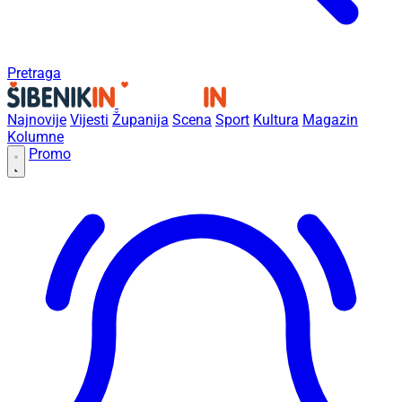
Pretraga
Najnovije
Vijesti
Županija
Scena
Sport
Kultura
Magazin
Kolumne
Promo