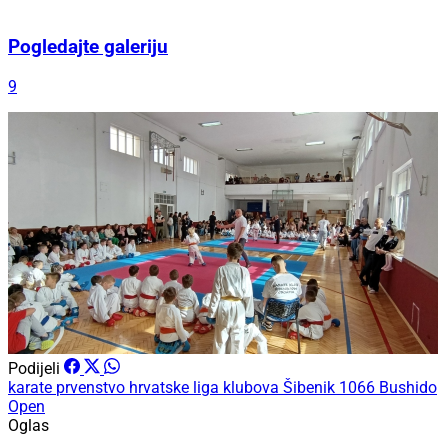
Pogledajte galeriju
9
Podijeli
karate
prvenstvo hrvatske
liga klubova
Šibenik 1066
Bushido
Open
Oglas