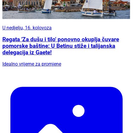
U nedjelju, 16. kolovoza
Regata 'Za dušu i tilo' ponovno okuplja čuvare
pomorske baštine: U Betinu stiže i talijanska
delegacija iz Gaete!
Idealno vrijeme za promjene