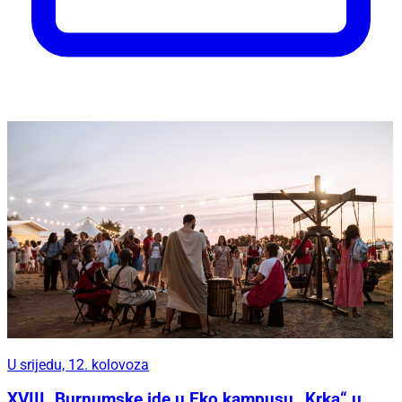
U srijedu, 12. kolovoza
XVIII. Burnumske ide u Eko kampusu „Krka“ u