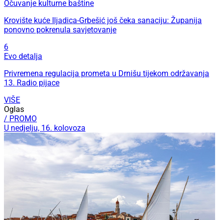
Očuvanje kulturne baštine
Krovište kuće Iljadica-Grbešić još čeka sanaciju: Županija
ponovno pokrenula savjetovanje
6
Evo detalja
Privremena regulacija prometa u Drnišu tijekom održavanja
13. Radio pijace
VIŠE
Oglas
/ PROMO
U nedjelju, 16. kolovoza