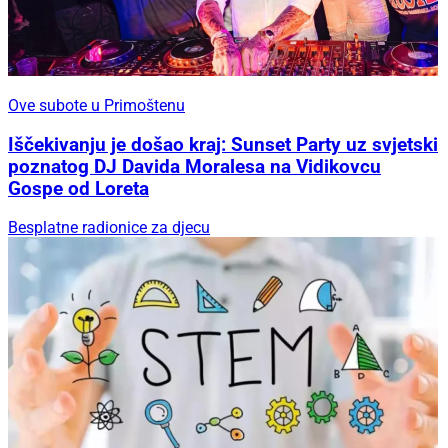
Ove subote u Primoštenu
Iščekivanju je došao kraj: Sunset Party uz svjetski
poznatog DJ Davida Moralesa na Vidikovcu
Gospe od Loreta
Besplatne radionice za djecu