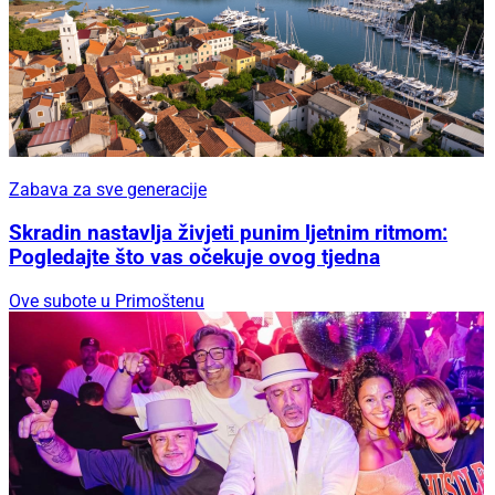
Zabava za sve generacije
Skradin nastavlja živjeti punim ljetnim ritmom:
Pogledajte što vas očekuje ovog tjedna
Ove subote u Primoštenu