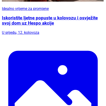
Idealno vrijeme za promjene
Iskoristite ljetne popuste u kolovozu i osvježite
svoj dom uz Hespo akcije
U srijedu, 12. kolovoza