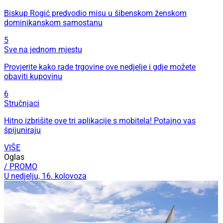
Biskup Rogić predvodio misu u šibenskom ženskom
dominikanskom samostanu
5
Sve na jednom mjestu
Provjerite kako rade trgovine ove nedjelje i gdje možete
obaviti kupovinu
6
Stručnjaci
Hitno izbrišite ove tri aplikacije s mobitela! Potajno vas
špijuniraju
VIŠE
Oglas
/ PROMO
U nedjelju, 16. kolovoza