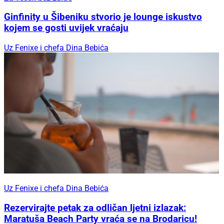
Ginfinity u Šibeniku stvorio je lounge iskustvo
kojem se gosti uvijek vraćaju
Uz Fenixe i chefa Dina Bebića
Uz Fenixe i chefa Dina Bebića
Rezervirajte petak za odličan ljetni izlazak:
Maratuša Beach Party vraća se na Brodaricu!