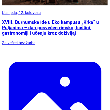
U srijedu, 12. kolovoza
XVIII. Burnumske ide u Eko kampusu „Krka“ u
Puljanima – dan posvećen rimskoj baštini,
gastronomiji i učenju kroz doživljaj
Za večeri bez žurbe