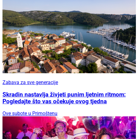
Zabava za sve generacije
Skradin nastavlja živjeti punim ljetnim ritmom:
Pogledajte što vas očekuje ovog tjedna
Ove subote u Primoštenu