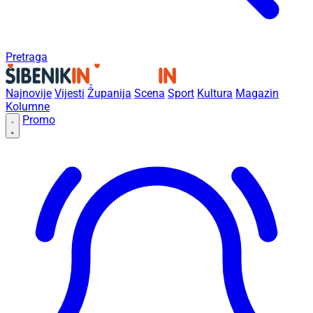
Pretraga
Najnovije
Vijesti
Županija
Scena
Sport
Kultura
Magazin
Kolumne
Promo