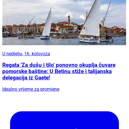
U nedjelju, 16. kolovoza
Regata 'Za dušu i tilo' ponovno okuplja čuvare
pomorske baštine: U Betinu stiže i talijanska
delegacija iz Gaete!
Idealno vrijeme za promjene