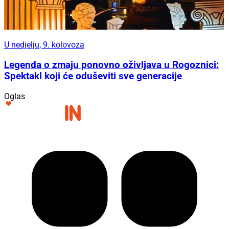
U nedjelju, 9. kolovoza
Legenda o zmaju ponovno oživljava u Rogoznici:
Spektakl koji će oduševiti sve generacije
Oglas