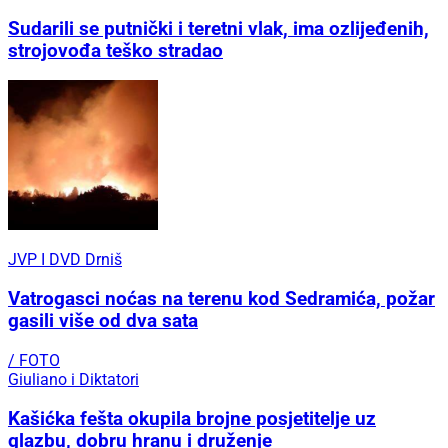
Sudarili se putnički i teretni vlak, ima ozlijeđenih,
strojovođa teško stradao
JVP I DVD Drniš
Vatrogasci noćas na terenu kod Sedramića, požar
gasili više od dva sata
/ FOTO
Giuliano i Diktatori
Kašićka fešta okupila brojne posjetitelje uz
glazbu, dobru hranu i druženje