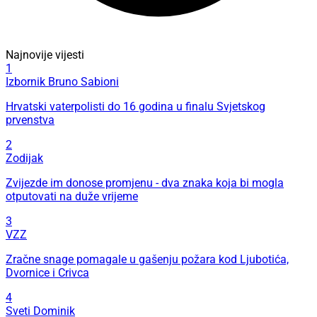
Najnovije vijesti
1
Izbornik Bruno Sabioni
Hrvatski vaterpolisti do 16 godina u finalu Svjetskog
prvenstva
2
Zodijak
Zvijezde im donose promjenu - dva znaka koja bi mogla
otputovati na duže vrijeme
3
VZZ
Zračne snage pomagale u gašenju požara kod Ljubotića,
Dvornice i Crivca
4
Sveti Dominik