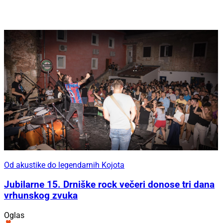
Od akustike do legendarnih Kojota
Jubilarne 15. Drniške rock večeri donose tri dana
vrhunskog zvuka
Oglas