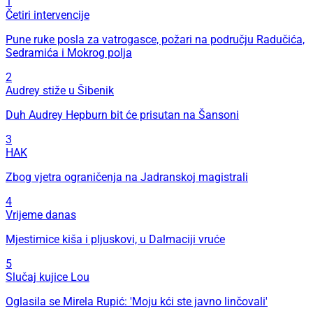
1
Četiri intervencije
Pune ruke posla za vatrogasce, požari na području Radučića,
Sedramića i Mokrog polja
2
Audrey stiže u Šibenik
Duh Audrey Hepburn bit će prisutan na Šansoni
3
HAK
Zbog vjetra ograničenja na Jadranskoj magistrali
4
Vrijeme danas
Mjestimice kiša i pljuskovi, u Dalmaciji vruće
5
Slučaj kujice Lou
Oglasila se Mirela Rupić: 'Moju kći ste javno linčovali'