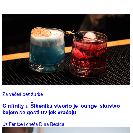
Za večeri bez žurbe
Ginfinity u Šibeniku stvorio je lounge iskustvo
kojem se gosti uvijek vraćaju
Uz Fenixe i chefa Dina Bebića