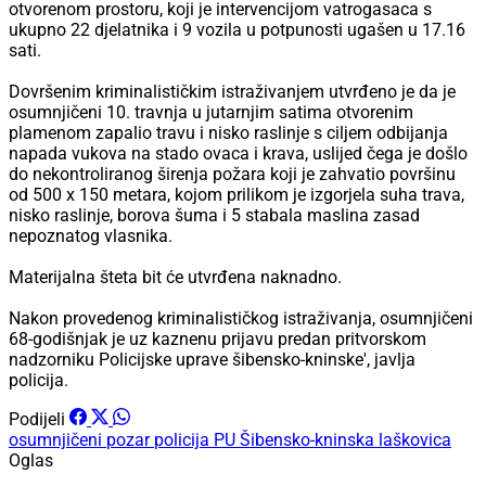
otvorenom prostoru, koji je intervencijom vatrogasaca s
ukupno 22 djelatnika i 9 vozila u potpunosti ugašen u 17.16
sati.
Dovršenim kriminalističkim istraživanjem utvrđeno je da je
osumnjičeni 10. travnja u jutarnjim satima otvorenim
plamenom zapalio travu i nisko raslinje s ciljem odbijanja
napada vukova na stado ovaca i krava, uslijed čega je došlo
do nekontroliranog širenja požara koji je zahvatio površinu
od 500 x 150 metara, kojom prilikom je izgorjela suha trava,
nisko raslinje, borova šuma i 5 stabala maslina zasad
nepoznatog vlasnika.
Materijalna šteta bit će utvrđena naknadno.
Nakon provedenog kriminalističkog istraživanja, osumnjičeni
68-godišnjak je uz kaznenu prijavu predan pritvorskom
nadzorniku Policijske uprave šibensko-kninske', javlja
policija.
Podijeli
osumnjičeni
pozar
policija PU Šibensko-kninska
laškovica
Oglas