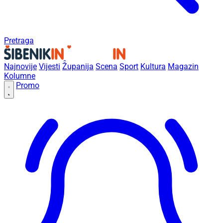
Pretraga
Najnovije
Vijesti
Županija
Scena
Sport
Kultura
Magazin
Kolumne
Promo