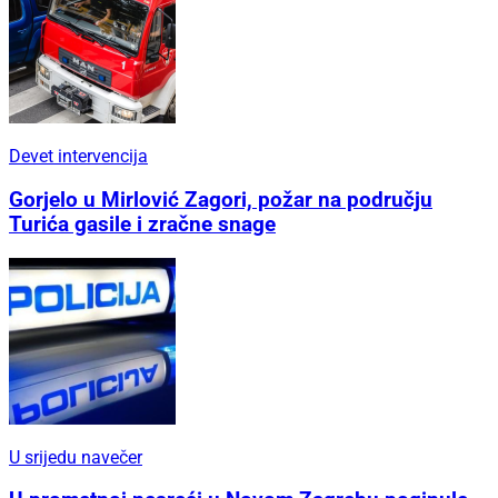
Devet intervencija
Gorjelo u Mirlović Zagori, požar na području
Turića gasile i zračne snage
U srijedu navečer