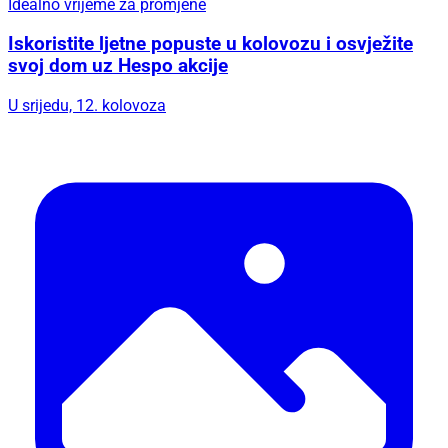
Idealno vrijeme za promjene
Iskoristite ljetne popuste u kolovozu i osvježite
svoj dom uz Hespo akcije
U srijedu, 12. kolovoza