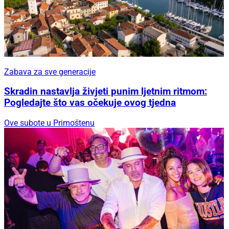
Zabava za sve generacije
Skradin nastavlja živjeti punim ljetnim ritmom:
Pogledajte što vas očekuje ovog tjedna
Ove subote u Primoštenu