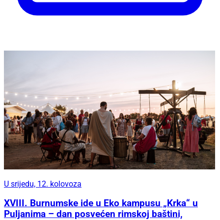
U srijedu, 12. kolovoza
XVIII. Burnumske ide u Eko kampusu „Krka“ u
Puljanima – dan posvećen rimskoj baštini,