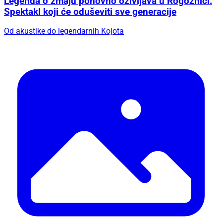
Legenda o zmaju ponovno oživljava u Rogoznici:
Spektakl koji će oduševiti sve generacije
Od akustike do legendarnih Kojota