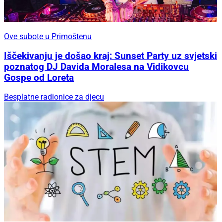
Ove subote u Primoštenu
Iščekivanju je došao kraj: Sunset Party uz svjetski
poznatog DJ Davida Moralesa na Vidikovcu
Gospe od Loreta
Besplatne radionice za djecu