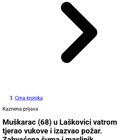
Crna kronika
Kaznena prijava
Muškarac (68) u Laškovici vatrom
tjerao vukove i izazvao požar.
Zahvaćena šuma i maslinik