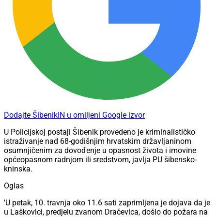
Dodajte ŠibenikIN u omiljeni Google izvor
U Policijskoj postaji Šibenik provedeno je kriminalističko
istraživanje nad 68-godišnjim hrvatskim državljaninom
osumnjičenim za dovođenje u opasnost života i imovine
općeopasnom radnjom ili sredstvom, javlja PU šibensko-
kninska.
Oglas
'U petak, 10. travnja oko 11.6 sati zaprimljena je dojava da je
u Laškovici, predjelu zvanom Dračevica, došlo do požara na