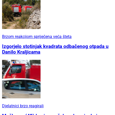
Brzom reakcijom spriječena veća šteta
Izgorjelo stotinjak kvadrata odbačenog otpada u
Danilo Kraljicama
Djelatnici brzo reagirali