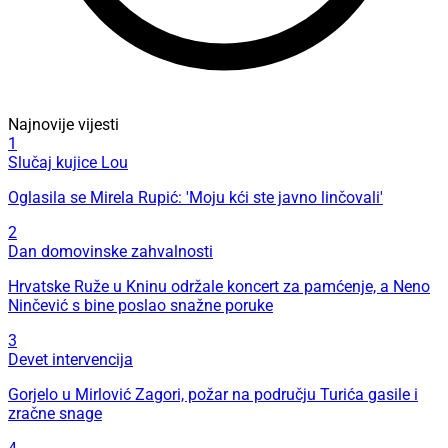
Najnovije vijesti
1
Slučaj kujice Lou
Oglasila se Mirela Rupić: 'Moju kći ste javno linčovali'
2
Dan domovinske zahvalnosti
Hrvatske Ruže u Kninu održale koncert za pamćenje, a Neno
Ninčević s bine poslao snažne poruke
3
Devet intervencija
Gorjelo u Mirlović Zagori, požar na području Turića gasile i
zračne snage