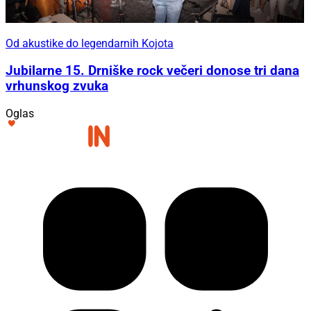
Od akustike do legendarnih Kojota
Jubilarne 15. Drniške rock večeri donose tri dana
vrhunskog zvuka
Oglas