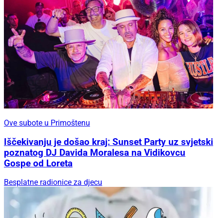
Ove subote u Primoštenu
Iščekivanju je došao kraj: Sunset Party uz svjetski
poznatog DJ Davida Moralesa na Vidikovcu
Gospe od Loreta
Besplatne radionice za djecu