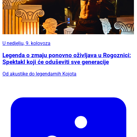
U nedjelju, 9. kolovoza
Legenda o zmaju ponovno oživljava u Rogoznici:
Spektakl koji će oduševiti sve generacije
Od akustike do legendarnih Kojota