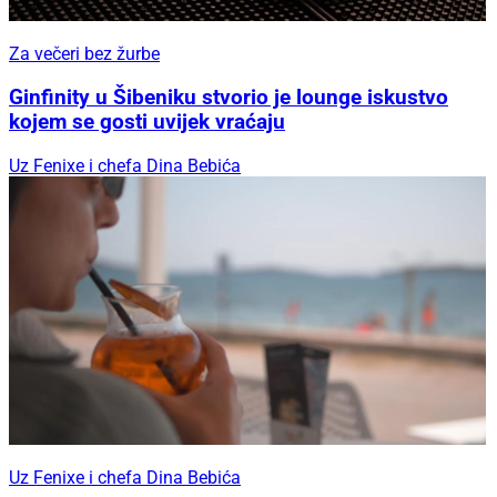
Za večeri bez žurbe
Ginfinity u Šibeniku stvorio je lounge iskustvo
kojem se gosti uvijek vraćaju
Uz Fenixe i chefa Dina Bebića
Uz Fenixe i chefa Dina Bebića