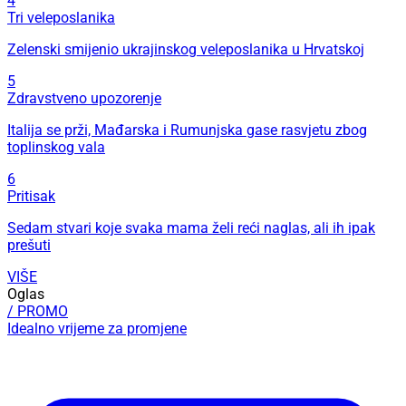
4
Tri veleposlanika
Zelenski smijenio ukrajinskog veleposlanika u Hrvatskoj
5
Zdravstveno upozorenje
Italija se prži, Mađarska i Rumunjska gase rasvjetu zbog
toplinskog vala
6
Pritisak
Sedam stvari koje svaka mama želi reći naglas, ali ih ipak
prešuti
VIŠE
Oglas
/ PROMO
Idealno vrijeme za promjene