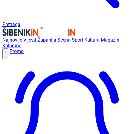
Pretraga
Najnovije
Vijesti
Županija
Scena
Sport
Kultura
Magazin
Kolumne
Promo