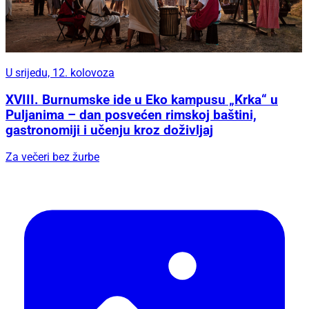
U srijedu, 12. kolovoza
XVIII. Burnumske ide u Eko kampusu „Krka“ u
Puljanima – dan posvećen rimskoj baštini,
gastronomiji i učenju kroz doživljaj
Za večeri bez žurbe