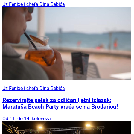
Uz Fenixe i chefa Dina Bebića
Uz Fenixe i chefa Dina Bebića
Rezervirajte petak za odličan ljetni izlazak:
Maratuša Beach Party vraća se na Brodaricu!
Od 11. do 14. kolovoza