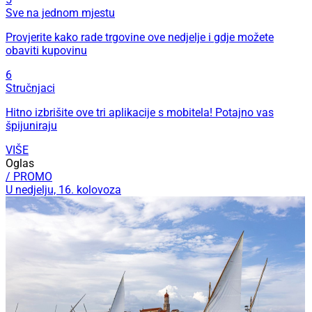
Sve na jednom mjestu
Provjerite kako rade trgovine ove nedjelje i gdje možete
obaviti kupovinu
6
Stručnjaci
Hitno izbrišite ove tri aplikacije s mobitela! Potajno vas
špijuniraju
VIŠE
Oglas
/ PROMO
U nedjelju, 16. kolovoza