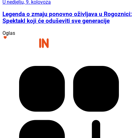
U nedjelju, 9. kolovoza
Legenda o zmaju ponovno oživljava u Rogoznici:
Spektakl koji će oduševiti sve generacije
Oglas