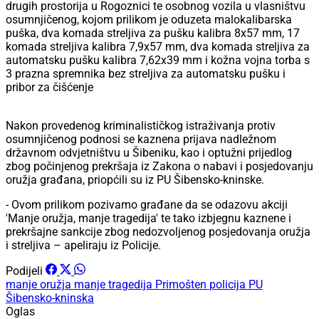
drugih prostorija u Rogoznici te osobnog vozila u vlasništvu
osumnjičenog, kojom prilikom je oduzeta malokalibarska
puška, dva komada streljiva za pušku kalibra 8x57 mm, 17
komada streljiva kalibra 7,9x57 mm, dva komada streljiva za
automatsku pušku kalibra 7,62x39 mm i kožna vojna torba s
3 prazna spremnika bez streljiva za automatsku pušku i
pribor za čišćenje
Nakon provedenog kriminalističkog istraživanja protiv
osumnjičenog podnosi se kaznena prijava nadležnom
državnom odvjetništvu u Šibeniku, kao i optužni prijedlog
zbog počinjenog prekršaja iz Zakona o nabavi i posjedovanju
oružja građana, priopćili su iz PU Šibensko-kninske.
- Ovom prilikom pozivamo građane da se odazovu akciji
'Manje oružja, manje tragedija' te tako izbjegnu kaznene i
prekršajne sankcije zbog nedozvoljenog posjedovanja oružja
i streljiva – apeliraju iz Policije.
Podijeli
manje oružja manje tragedija
Primošten
policija PU
Šibensko-kninska
Oglas