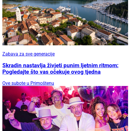
Zabava za sve generacije
Skradin nastavlja živjeti punim ljetnim ritmom:
Pogledajte što vas očekuje ovog tjedna
Ove subote u Primoštenu