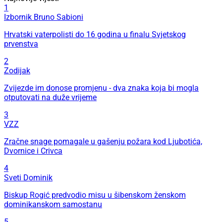
1
Izbornik Bruno Sabioni
Hrvatski vaterpolisti do 16 godina u finalu Svjetskog
prvenstva
2
Zodijak
Zvijezde im donose promjenu - dva znaka koja bi mogla
otputovati na duže vrijeme
3
VZZ
Zračne snage pomagale u gašenju požara kod Ljubotića,
Dvornice i Crivca
4
Sveti Dominik
Biskup Rogić predvodio misu u šibenskom ženskom
dominikanskom samostanu
5