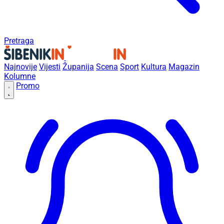
Pretraga
Najnovije
Vijesti
Županija
Scena
Sport
Kultura
Magazin
Kolumne
Promo