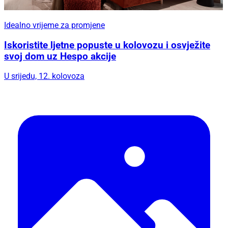
Idealno vrijeme za promjene
Iskoristite ljetne popuste u kolovozu i osvježite
svoj dom uz Hespo akcije
U srijedu, 12. kolovoza