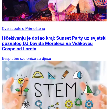
Ove subote u Primoštenu
Iščekivanju je došao kraj: Sunset Party uz svjetski
poznatog DJ Davida Moralesa na Vidikovcu
Gospe od Loreta
Besplatne radionice za djecu