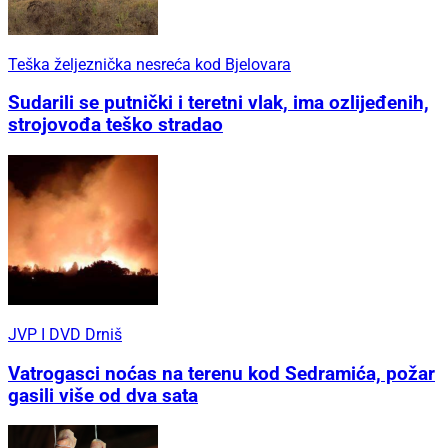
Teška željeznička nesreća kod Bjelovara
Sudarili se putnički i teretni vlak, ima ozlijeđenih,
strojovođa teško stradao
JVP I DVD Drniš
Vatrogasci noćas na terenu kod Sedramića, požar
gasili više od dva sata