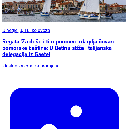
U nedjelju, 16. kolovoza
Regata 'Za dušu i tilo' ponovno okuplja čuvare
pomorske baštine: U Betinu stiže i talijanska
delegacija iz Gaete!
Idealno vrijeme za promjene