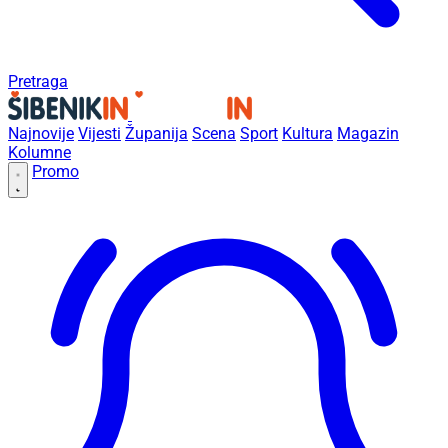
Pretraga
Najnovije
Vijesti
Županija
Scena
Sport
Kultura
Magazin
Kolumne
Promo