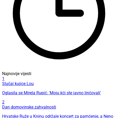
Najnovije vijesti
1
Slučaj kujice Lou
Oglasila se Mirela Rupić: 'Moju kći ste javno linčovali'
2
Dan domovinske zahvalnosti
Hrvatske Ruže u Kninu održale koncert za pamćenje, a Neno