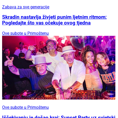
Zabava za sve generacije
Skradin nastavlja živjeti punim ljetnim ritmom:
Pogledajte što vas očekuje ovog tjedna
Ove subote u Primoštenu
Ove subote u Primoštenu
Iščekivanju je došao kraj: Sunset Party uz svjetski