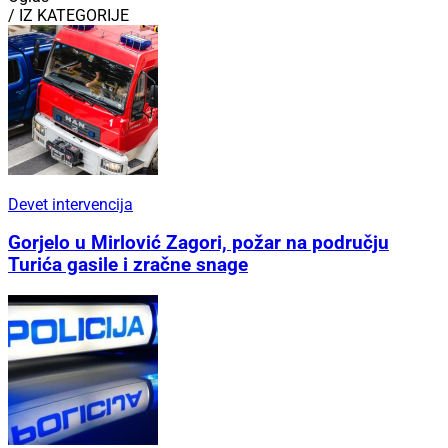
/ IZ KATEGORIJE
Devet intervencija
Gorjelo u Mirlović Zagori, požar na području
Turića gasile i zračne snage