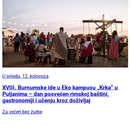
U srijedu, 12. kolovoza
XVIII. Burnumske ide u Eko kampusu „Krka“ u
Puljanima – dan posvećen rimskoj baštini,
gastronomiji i učenju kroz doživljaj
Za večeri bez žurbe