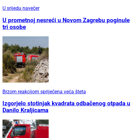
U srijedu navečer
U prometnoj nesreći u Novom Zagrebu poginule
tri osobe
Brzom reakcijom spriječena veća šteta
Izgorjelo stotinjak kvadrata odbačenog otpada u
Danilo Kraljicama