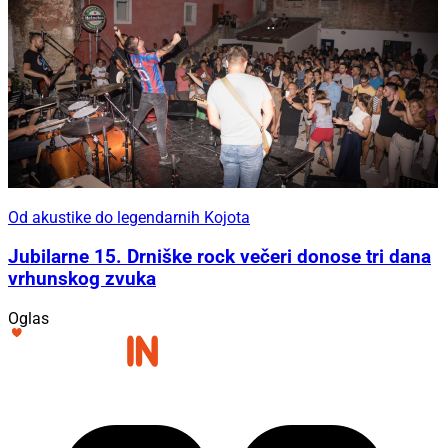
Od akustike do legendarnih Kojota
Jubilarne 15. Drniške rock večeri donose tri dana
vrhunskog zvuka
Oglas