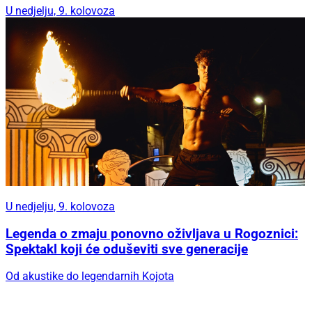
U nedjelju, 9. kolovoza
U nedjelju, 9. kolovoza
Legenda o zmaju ponovno oživljava u Rogoznici:
Spektakl koji će oduševiti sve generacije
Od akustike do legendarnih Kojota