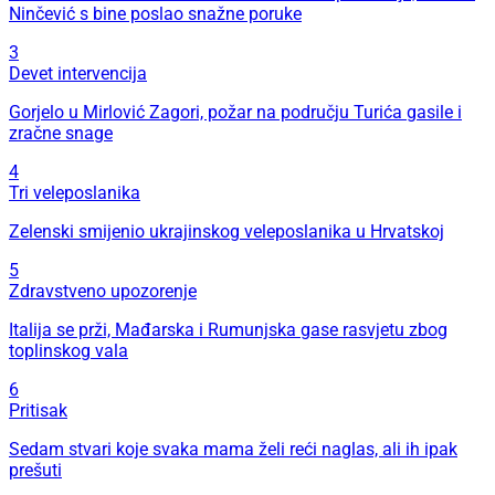
Ninčević s bine poslao snažne poruke
3
Devet intervencija
Gorjelo u Mirlović Zagori, požar na području Turića gasile i
zračne snage
4
Tri veleposlanika
Zelenski smijenio ukrajinskog veleposlanika u Hrvatskoj
5
Zdravstveno upozorenje
Italija se prži, Mađarska i Rumunjska gase rasvjetu zbog
toplinskog vala
6
Pritisak
Sedam stvari koje svaka mama želi reći naglas, ali ih ipak
prešuti