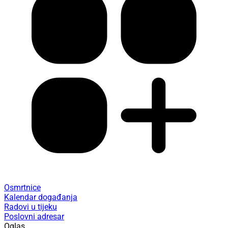
Osmrtnice
Kalendar događanja
Radovi u tijeku
Poslovni adresar
Oglas