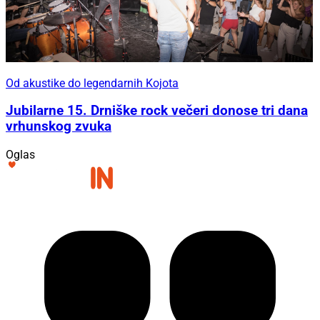
Od akustike do legendarnih Kojota
Jubilarne 15. Drniške rock večeri donose tri dana
vrhunskog zvuka
Oglas