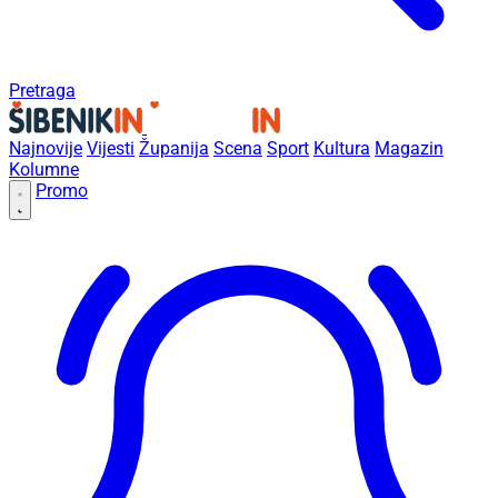
Pretraga
Najnovije
Vijesti
Županija
Scena
Sport
Kultura
Magazin
Kolumne
Promo