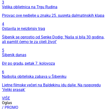
3
Velika obljetnica na Trgu Rudina
Pirovac ove nedjelje u znaku 25. susreta dalmatinskih klapa
4
Ostavila je neizbrisiv trag
Šibenik se oprostio od Senke Dodig: ‘Naša si bila 30 godina,
ali pamtit ćemo te za cijeli život’
5
Šibenik danas
Đir po gradu, petak 7. kolovoza
6
Najbolja obiteljska zabava u Šibeniku
Ljetne filmske večeri na Baldekinu idu dalje. Na rasporedu
'Veliki prasak'
VIŠE
Oglas
/ PROMO