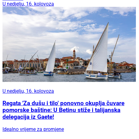
U nedjelju, 16. kolovoza
U nedjelju, 16. kolovoza
Regata 'Za dušu i tilo' ponovno okuplja čuvare
pomorske baštine: U Betinu stiže i talijanska
delegacija iz Gaete!
Idealno vrijeme za promjene