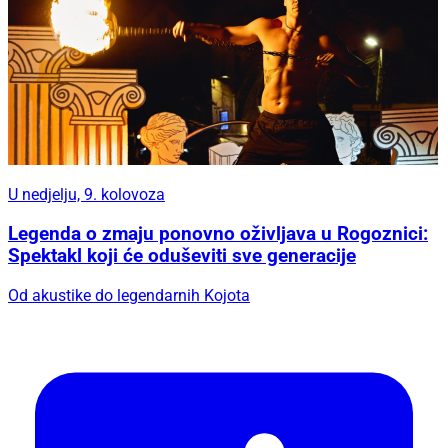
U nedjelju, 9. kolovoza
Legenda o zmaju ponovno oživljava u Rogoznici:
Spektakl koji će oduševiti sve generacije
Od akustike do legendarnih Kojota