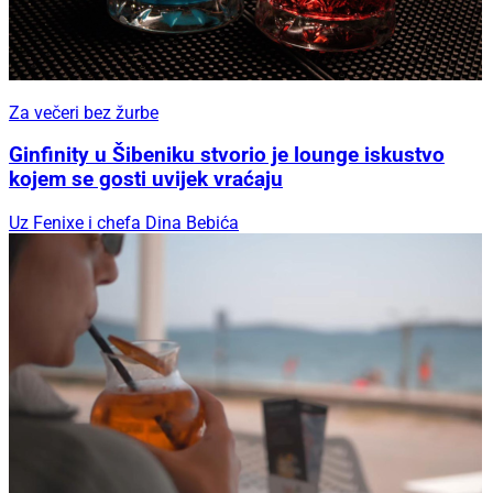
Za večeri bez žurbe
Ginfinity u Šibeniku stvorio je lounge iskustvo
kojem se gosti uvijek vraćaju
Uz Fenixe i chefa Dina Bebića