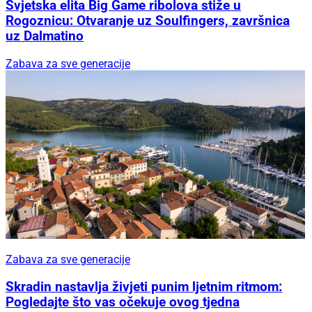
Svjetska elita Big Game ribolova stiže u
Rogoznicu: Otvaranje uz Soulfingers, završnica
uz Dalmatino
Zabava za sve generacije
Zabava za sve generacije
Skradin nastavlja živjeti punim ljetnim ritmom:
Pogledajte što vas očekuje ovog tjedna