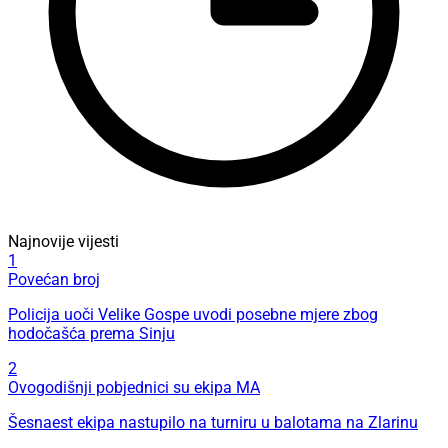
Najnovije vijesti
1
Povećan broj
Policija uoči Velike Gospe uvodi posebne mjere zbog
hodočašća prema Sinju
2
Ovogodišnji pobjednici su ekipa MA
Šesnaest ekipa nastupilo na turniru u balotama na Zlarinu