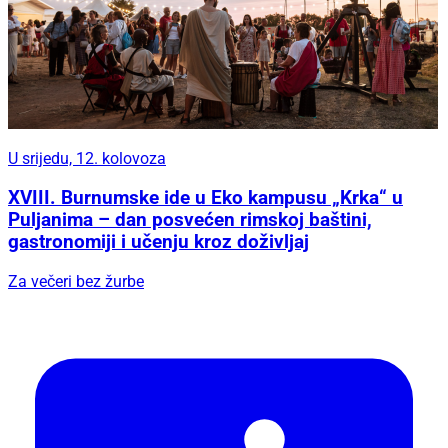
U srijedu, 12. kolovoza
XVIII. Burnumske ide u Eko kampusu „Krka“ u
Puljanima – dan posvećen rimskoj baštini,
gastronomiji i učenju kroz doživljaj
Za večeri bez žurbe