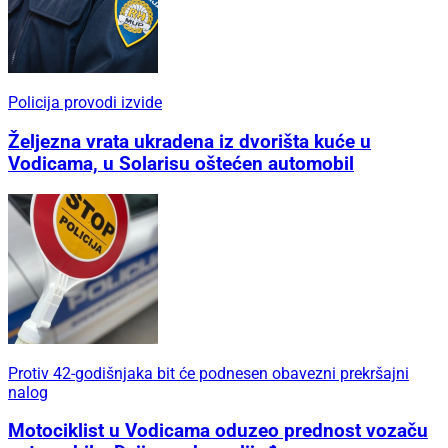
Policija provodi izvide
Željezna vrata ukradena iz dvorišta kuće u
Vodicama, u Solarisu oštećen automobil
Protiv 42-godišnjaka bit će podnesen obavezni prekršajni
nalog
Motociklist u Vodicama oduzeo prednost vozaču