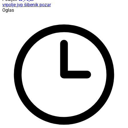
vrpolje
jvp šibenik
pozar
Oglas