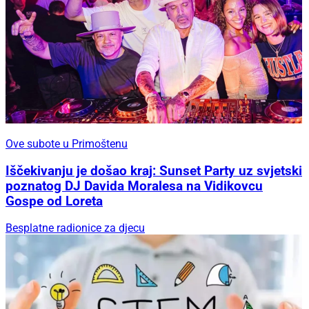
Ove subote u Primoštenu
Iščekivanju je došao kraj: Sunset Party uz svjetski
poznatog DJ Davida Moralesa na Vidikovcu
Gospe od Loreta
Besplatne radionice za djecu