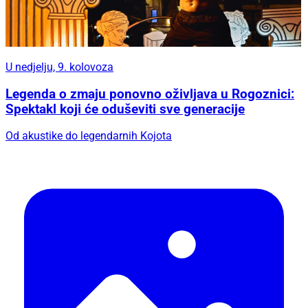
U nedjelju, 9. kolovoza
Legenda o zmaju ponovno oživljava u Rogoznici:
Spektakl koji će oduševiti sve generacije
Od akustike do legendarnih Kojota