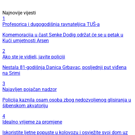
Najnovije vijesti
1
Profesorica i dugogodišnja ravnateljica TUŠ-a
Komemoracija u čast Senke Dodig održat će se u petak u
Kući umjetnosti Arsen
2
Ako ste je vidjeli, javite policiji
Nestala 81-godišnja Danica Grbavac, posljednji put viđena
na Srimi
3
Najavljen pojačan nadzor
Policija kaznila osam osoba zbog nedozvoljenog glisiranja u
šibenskom akvatoriju
4
Idealno vrijeme za promjene
Iskoristite ljetne popuste u kolovozu i osvježite svoj dom uz