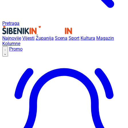
Pretraga
Najnovije
Vijesti
Županija
Scena
Sport
Kultura
Magazin
Kolumne
Promo