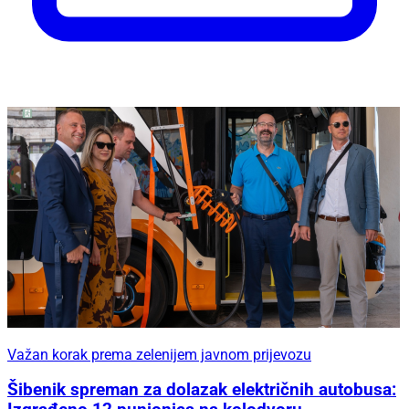
Važan korak prema zelenijem javnom prijevozu
Šibenik spreman za dolazak električnih autobusa: