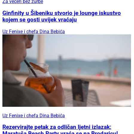
Za večeri bez žurbe
Ginfinity u Šibeniku stvorio je lounge iskustvo
kojem se gosti uvijek vraćaju
Uz Fenixe i chefa Dina Bebića
Uz Fenixe i chefa Dina Bebića
Rezervirajte petak za odličan ljetni izlazak:
Maratuša Beach Party vraća se na Brodaricu!