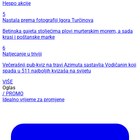
Hespo akcije
5
Nastala prema fotografiji Igora Turčinova
Betinska gajeta stoljećima plovi murterskim morem, a sada
krasi i poštanske marke
6
Natjecanje u triviji
Večerašnji pub-kviz na travi Azimuta sastavlja Vodičanin koji
spada u 511 najboljih kvizaša na svijetu
VIŠE
Oglas
/ PROMO
Idealno vrijeme za promjene