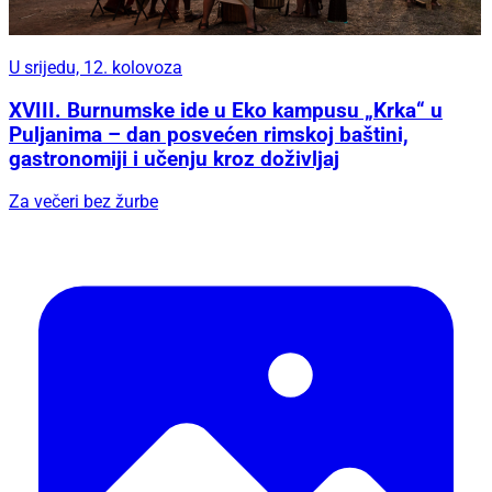
U srijedu, 12. kolovoza
XVIII. Burnumske ide u Eko kampusu „Krka“ u
Puljanima – dan posvećen rimskoj baštini,
gastronomiji i učenju kroz doživljaj
Za večeri bez žurbe