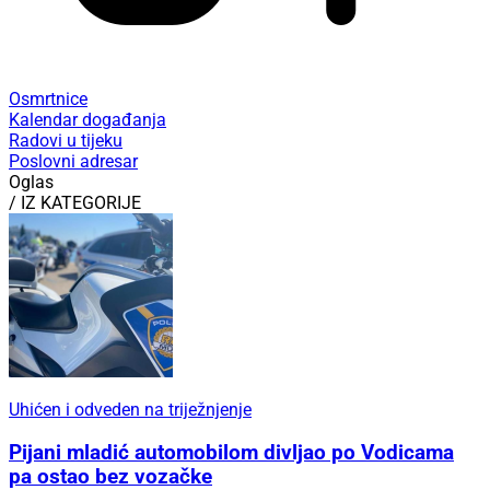
Osmrtnice
Kalendar događanja
Radovi u tijeku
Poslovni adresar
Oglas
/ IZ KATEGORIJE
Uhićen i odveden na triježnjenje
Pijani mladić automobilom divljao po Vodicama
pa ostao bez vozačke