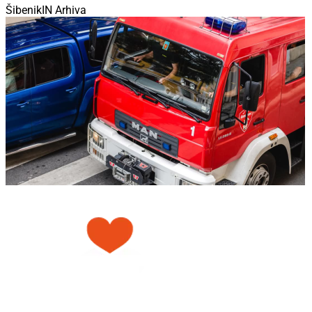
ŠibenikIN Arhiva