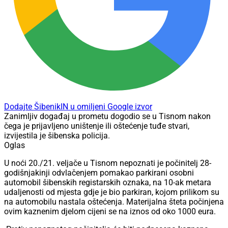
Dodajte ŠibenikIN u omiljeni Google izvor
Zanimljiv događaj u prometu dogodio se u Tisnom nakon
čega je prijavljeno uništenje ili oštećenje tuđe stvari,
izvijestila je šibenska policija.
Oglas
U noći 20./21. veljače u Tisnom nepoznati je počinitelj 28-
godišnjakinji odvlačenjem pomakao parkirani osobni
automobil šibenskih registarskih oznaka, na 10-ak metara
udaljenosti od mjesta gdje je bio parkiran, kojom prilikom su
na automobilu nastala oštećenja. Materijalna šteta počinjena
ovim kaznenim djelom cijeni se na iznos od oko 1000 eura.