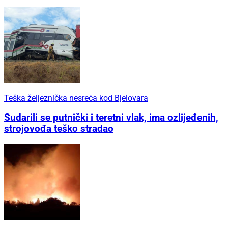
Teška željeznička nesreća kod Bjelovara
Sudarili se putnički i teretni vlak, ima ozlijeđenih,
strojovođa teško stradao