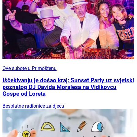
Ove subote u Primoštenu
Iščekivanju je došao kraj: Sunset Party uz svjetski
poznatog DJ Davida Moralesa na Vidikovcu
Gospe od Loreta
Besplatne radionice za djecu