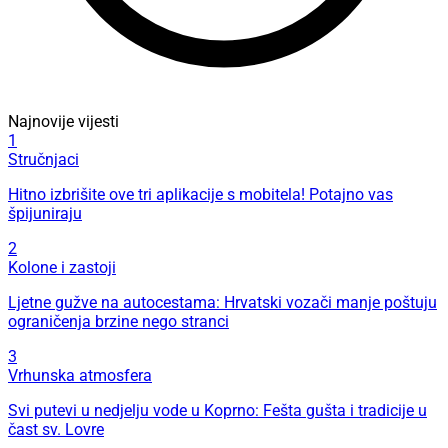
Najnovije vijesti
1
Stručnjaci
Hitno izbrišite ove tri aplikacije s mobitela! Potajno vas
špijuniraju
2
Kolone i zastoji
Ljetne gužve na autocestama: Hrvatski vozači manje poštuju
ograničenja brzine nego stranci
3
Vrhunska atmosfera
Svi putevi u nedjelju vode u Koprno: Fešta gušta i tradicije u
čast sv. Lovre