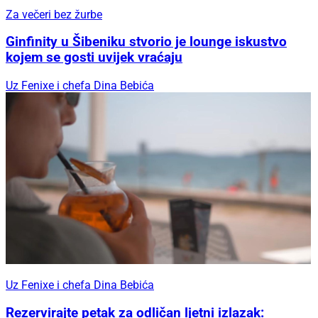
Za večeri bez žurbe
Ginfinity u Šibeniku stvorio je lounge iskustvo
kojem se gosti uvijek vraćaju
Uz Fenixe i chefa Dina Bebića
Uz Fenixe i chefa Dina Bebića
Rezervirajte petak za odličan ljetni izlazak: