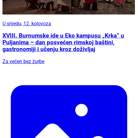
U srijedu, 12. kolovoza
XVIII. Burnumske ide u Eko kampusu „Krka“ u
Puljanima – dan posvećen rimskoj baštini,
gastronomiji i učenju kroz doživljaj
Za večeri bez žurbe