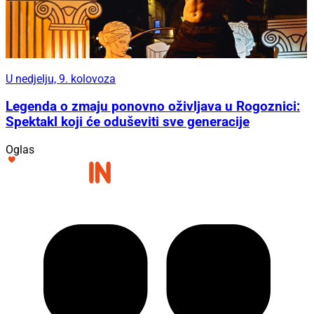
U nedjelju, 9. kolovoza
Legenda o zmaju ponovno oživljava u Rogoznici:
Spektakl koji će oduševiti sve generacije
Oglas