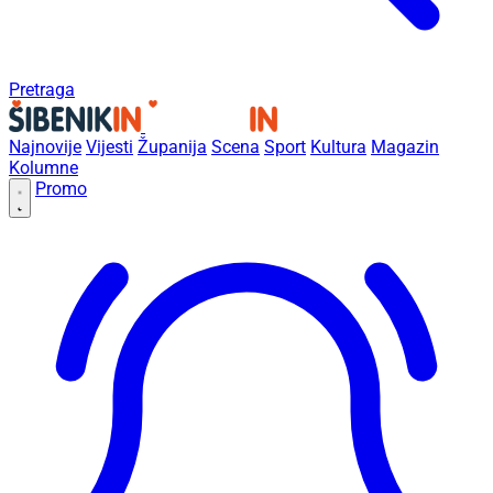
Pretraga
Najnovije
Vijesti
Županija
Scena
Sport
Kultura
Magazin
Kolumne
Promo