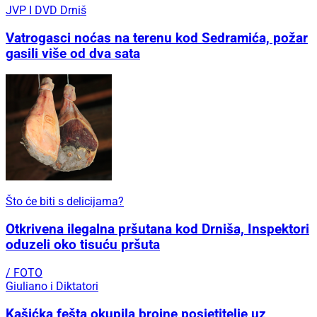
JVP I DVD Drniš
Vatrogasci noćas na terenu kod Sedramića, požar
gasili više od dva sata
Što će biti s delicijama?
Otkrivena ilegalna pršutana kod Drniša, Inspektori
oduzeli oko tisuću pršuta
/ FOTO
Giuliano i Diktatori
Kašićka fešta okupila brojne posjetitelje uz