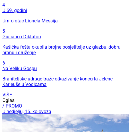
4
U 69. godini
Umro otac Lionela Messija
5
Giuliano i Diktatori
Kašićka fešta okupila brojne posjetitelje uz glazbu, dobru
hranu i druženje
6
Na Veliku Gospu
Braniteljske udruge traže otkazivanje koncerta Jelene
Karleuše u Vodicama
VIŠE
Oglas
/ PROMO
U nedjelju, 16. kolovoza