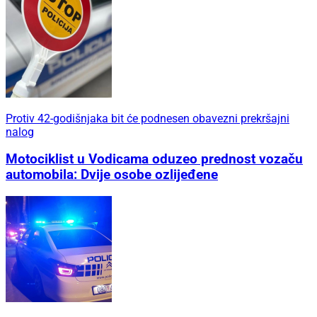
Protiv 42-godišnjaka bit će podnesen obavezni prekršajni
nalog
Motociklist u Vodicama oduzeo prednost vozaču
automobila: Dvije osobe ozlijeđene