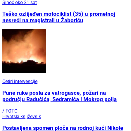
Sinoć oko 21 sat
Teško ozlijeđen motociklist (35) u prometnoj
nesreći na magistrali u Žaboriću
Četiri intervencije
Pune ruke posla za vatrogasce, požari na
području Radučića, Sedramića i Mokrog polja
/ FOTO
Hrvatski književnik
Postavljena spomen ploča na rodnoj kući Nikole