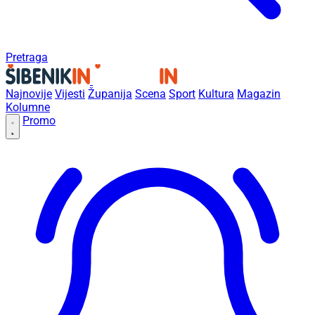
Pretraga
Najnovije
Vijesti
Županija
Scena
Sport
Kultura
Magazin
Kolumne
Promo