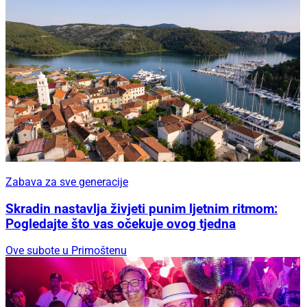
Zabava za sve generacije
Skradin nastavlja živjeti punim ljetnim ritmom:
Pogledajte što vas očekuje ovog tjedna
Ove subote u Primoštenu