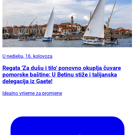
U nedjelju, 16. kolovoza
Regata 'Za dušu i tilo' ponovno okuplja čuvare
pomorske baštine: U Betinu stiže i talijanska
delegacija iz Gaete!
Idealno vrijeme za promjene