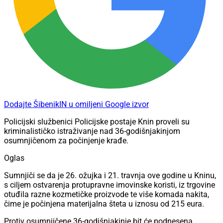
Dodajte ŠibenikIN u omiljeni Google izvor
​Policijski službenici Policijske postaje Knin proveli su
kriminalističko istraživanje nad 36-godišnjakinjom
osumnjičenom za počinjenje krađe.
Oglas
Sumnjiči se da je 26. ožujka i 21. travnja ove godine u Kninu,
s ciljem ostvarenja protupravne imovinske koristi, iz trgovine
otuđila razne kozmetičke proizvode te više komada nakita,
čime je počinjena materijalna šteta u iznosu od 215 eura.
Protiv osumnjičene 36-godišnjakinje bit će podnesena