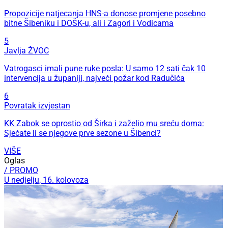
Propozicije natjecanja HNS-a donose promjene posebno
bitne Šibeniku i DOŠK-u, ali i Zagori i Vodicama
5
Javlja ŽVOC
Vatrogasci imali pune ruke posla: U samo 12 sati čak 10
intervencija u županiji, najveći požar kod Radučića
6
Povratak izvjestan
KK Zabok se oprostio od Širka i zaželio mu sreću doma:
Sjećate li se njegove prve sezone u Šibenci?
VIŠE
Oglas
/ PROMO
U nedjelju, 16. kolovoza