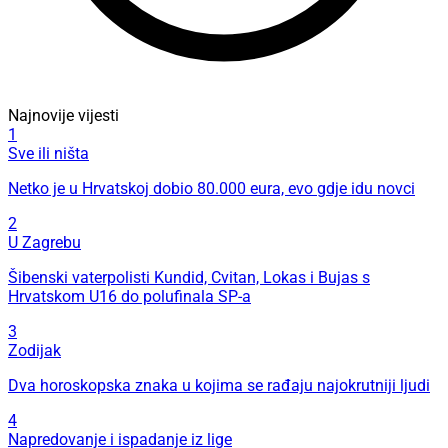
Najnovije vijesti
1
Sve ili ništa
Netko je u Hrvatskoj dobio 80.000 eura, evo gdje idu novci
2
U Zagrebu
Šibenski vaterpolisti Kundid, Cvitan, Lokas i Bujas s
Hrvatskom U16 do polufinala SP-a
3
Zodijak
Dva horoskopska znaka u kojima se rađaju najokrutniji ljudi
4
Napredovanje i ispadanje iz lige