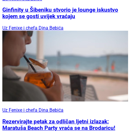
Ginfinity u Šibeniku stvorio je lounge iskustvo
kojem se gosti uvijek vraćaju
Uz Fenixe i chefa Dina Bebića
Uz Fenixe i chefa Dina Bebića
Rezervirajte petak za odličan ljetni izlazak:
Maratuša Beach Party vraća se na Brodaricu!