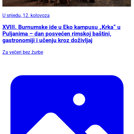
U srijedu, 12. kolovoza
XVIII. Burnumske ide u Eko kampusu „Krka“ u
Puljanima – dan posvećen rimskoj baštini,
gastronomiji i učenju kroz doživljaj
Za večeri bez žurbe