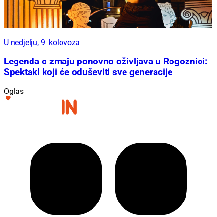
U nedjelju, 9. kolovoza
Legenda o zmaju ponovno oživljava u Rogoznici:
Spektakl koji će oduševiti sve generacije
Oglas