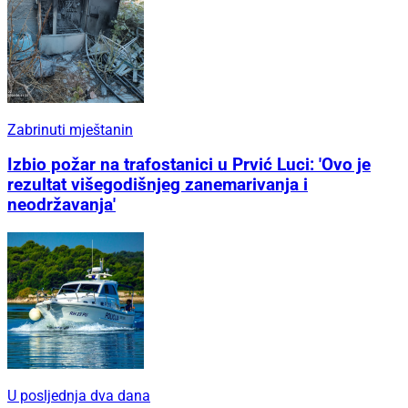
Zabrinuti mještanin
Izbio požar na trafostanici u Prvić Luci: 'Ovo je
rezultat višegodišnjeg zanemarivanja i
neodržavanja'
U posljednja dva dana