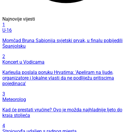
Najnovije vijesti
1
U-16
Momčad Bruna Sabionija svjetski prvak, u finalu pobijedili
Španjolsku
2
Koncert u Vodicama
Karleuša poslala poruku Hrvatima: 'Apeliram na ljude,
organizatore i lokalne vlasti da ne podliježu pritiscima
pojedinaca'
3
Meteorolog
Kad će prestati vrućine? Ovo je možda najhladnije ljeto do
kraja stoljeća
4
Strojovođa udaljen s radnog mjesta