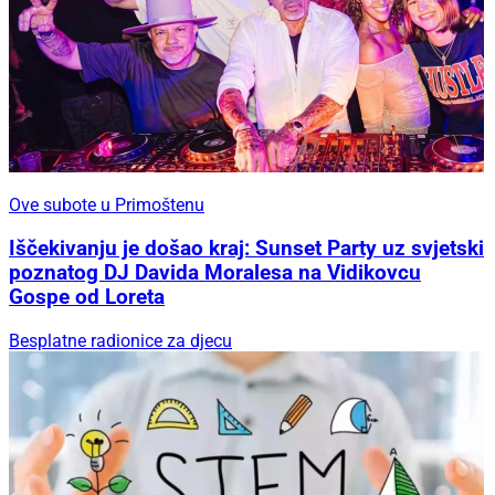
Ove subote u Primoštenu
Iščekivanju je došao kraj: Sunset Party uz svjetski
poznatog DJ Davida Moralesa na Vidikovcu
Gospe od Loreta
Besplatne radionice za djecu