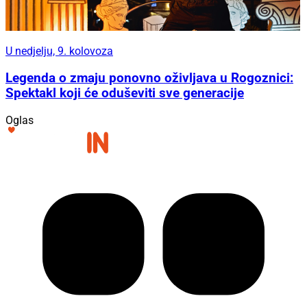
U nedjelju, 9. kolovoza
Legenda o zmaju ponovno oživljava u Rogoznici:
Spektakl koji će oduševiti sve generacije
Oglas