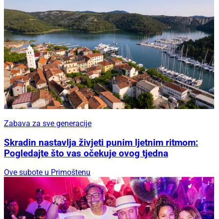
Zabava za sve generacije
Skradin nastavlja živjeti punim ljetnim ritmom:
Pogledajte što vas očekuje ovog tjedna
Ove subote u Primoštenu