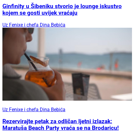
Ginfinity u Šibeniku stvorio je lounge iskustvo
kojem se gosti uvijek vraćaju
Uz Fenixe i chefa Dina Bebića
Uz Fenixe i chefa Dina Bebića
Rezervirajte petak za odličan ljetni izlazak:
Maratuša Beach Party vraća se na Brodaricu!