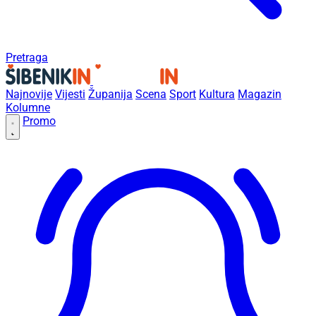
Pretraga
Najnovije
Vijesti
Županija
Scena
Sport
Kultura
Magazin
Kolumne
Promo