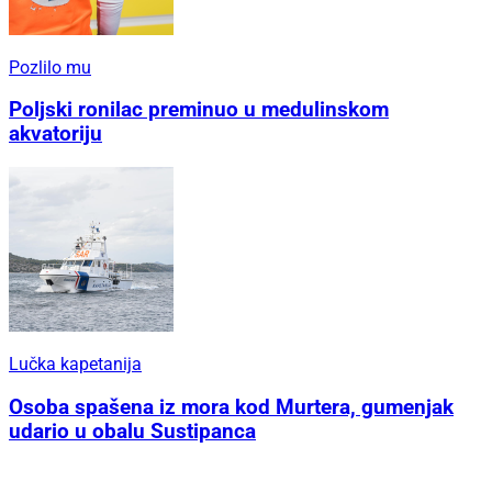
Pozlilo mu
Poljski ronilac preminuo u medulinskom
akvatoriju
Lučka kapetanija
Osoba spašena iz mora kod Murtera, gumenjak
udario u obalu Sustipanca