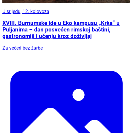
U srijedu, 12. kolovoza
XVIII. Burnumske ide u Eko kampusu „Krka“ u
Puljanima – dan posvećen rimskoj baštini,
gastronomiji i učenju kroz doživljaj
Za večeri bez žurbe