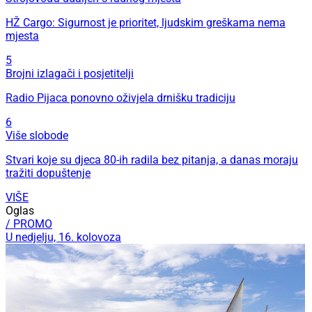
HŽ Cargo: Sigurnost je prioritet, ljudskim greškama nema
mjesta
5
Brojni izlagači i posjetitelji
Radio Pijaca ponovno oživjela drnišku tradiciju
6
Više slobode
Stvari koje su djeca 80-ih radila bez pitanja, a danas moraju
tražiti dopuštenje
VIŠE
Oglas
/ PROMO
U nedjelju, 16. kolovoza