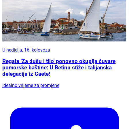
U nedjelju, 16. kolovoza
Regata 'Za dušu i tilo' ponovno okuplja čuvare
pomorske baštine: U Betinu stiže i talijanska
delegacija iz Gaete!
Idealno vrijeme za promjene