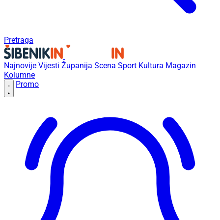
Pretraga
Najnovije
Vijesti
Županija
Scena
Sport
Kultura
Magazin
Kolumne
Promo