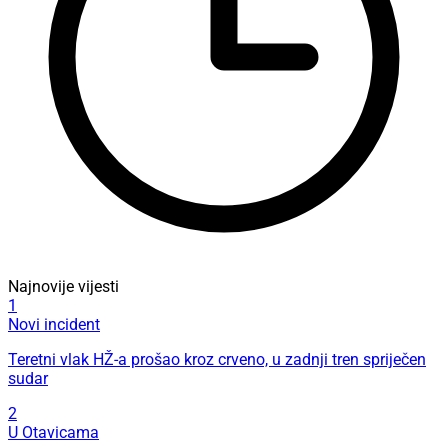
Najnovije vijesti
1
Novi incident
Teretni vlak HŽ-a prošao kroz crveno, u zadnji tren spriječen
sudar
2
U Otavicama