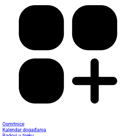
Osmrtnice
Kalendar događanja
Radovi u tijeku