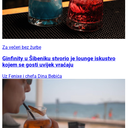
Za večeri bez žurbe
Ginfinity u Šibeniku stvorio je lounge iskustvo
kojem se gosti uvijek vraćaju
Uz Fenixe i chefa Dina Bebića