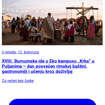
U srijedu, 12. kolovoza
XVIII. Burnumske ide u Eko kampusu „Krka“ u
Puljanima – dan posvećen rimskoj baštini,
gastronomiji i učenju kroz doživljaj
Za večeri bez žurbe