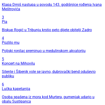
Klapa Drniš nastupa u povodu 143. godišnjice rođenja Ivana
Meštrovića
3
Pia
Biskup Rogić u Tribunju krstio peto dijete obitelji Zadro
4
Pozlilo mu
Poljski ronilac preminuo u medulinskom akvatoriju
5
Koncert na Mihovilu
Silente i Šibenik vole se javno, dubrovački bend oduševio
publiku
6
Lučka kapetanija
Osoba spašena iz mora kod Murtera, gumenjak udario u
obalu Sustipanca