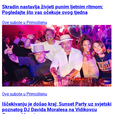
Skradin nastavlja živjeti punim ljetnim ritmom:
Pogledajte što vas očekuje ovog tjedna
Ove subote u Primoštenu
Ove subote u Primoštenu
Iščekivanju je došao kraj: Sunset Party uz svjetski
poznatog DJ Davida Moralesa na Vidikovcu