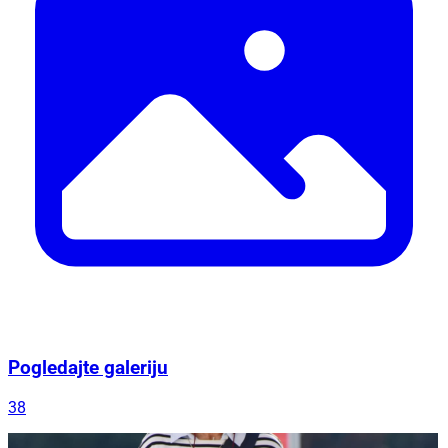
Pogledajte galeriju
38