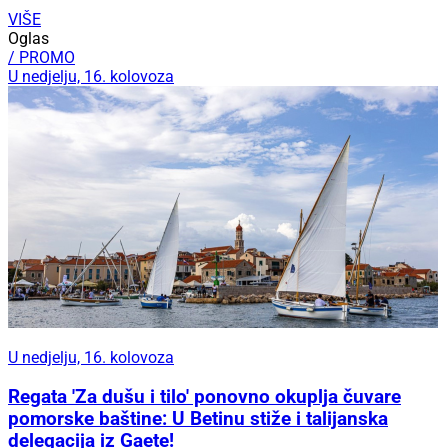
VIŠE
Oglas
/ PROMO
U nedjelju, 16. kolovoza
U nedjelju, 16. kolovoza
Regata 'Za dušu i tilo' ponovno okuplja čuvare
pomorske baštine: U Betinu stiže i talijanska
delegacija iz Gaete!