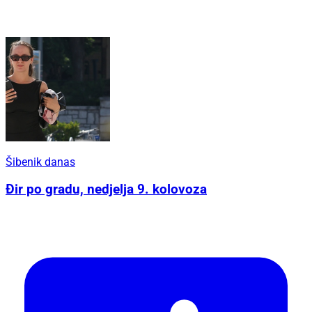
Šibenik danas
Đir po gradu, nedjelja 9. kolovoza