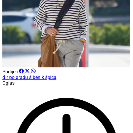
Podijeli
đir po gradu
šibenik
špica
Oglas