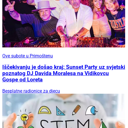
Ove subote u Primoštenu
Iščekivanju je došao kraj: Sunset Party uz svjetski
poznatog DJ Davida Moralesa na Vidikovcu
Gospe od Loreta
Besplatne radionice za djecu