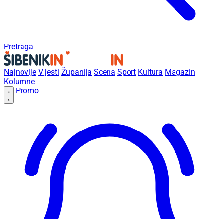
Pretraga
Najnovije
Vijesti
Županija
Scena
Sport
Kultura
Magazin
Kolumne
Promo