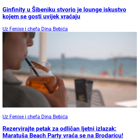
Ginfinity u Šibeniku stvorio je lounge iskustvo
kojem se gosti uvijek vraćaju
Uz Fenixe i chefa Dina Bebića
Uz Fenixe i chefa Dina Bebića
Rezervirajte petak za odličan ljetni izlazak:
Maratuša Beach Party vraća se na Brodaricu!