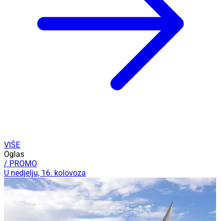
VIŠE
Oglas
/ PROMO
U nedjelju, 16. kolovoza