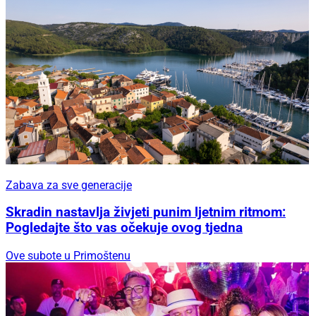
Zabava za sve generacije
Skradin nastavlja živjeti punim ljetnim ritmom:
Pogledajte što vas očekuje ovog tjedna
Ove subote u Primoštenu