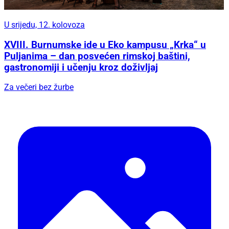
U srijedu, 12. kolovoza
XVIII. Burnumske ide u Eko kampusu „Krka“ u
Puljanima – dan posvećen rimskoj baštini,
gastronomiji i učenju kroz doživljaj
Za večeri bez žurbe