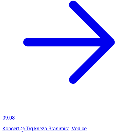
09.08
Koncert
@ Trg kneza Branimira, Vodice
Đardin je IN: Meritas