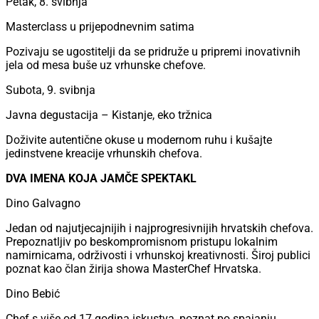
Masterclass u prijepodnevnim satima
Pozivaju se ugostitelji da se pridruže u pripremi inovativnih
jela od mesa buše uz vrhunske chefove.
Subota, 9. svibnja
Javna degustacija – Kistanje, eko tržnica
Doživite autentične okuse u modernom ruhu i kušajte
jedinstvene kreacije vrhunskih chefova.
DVA IMENA KOJA JAMČE SPEKTAKL
Dino Galvagno
Jedan od najutjecajnijih i najprogresivnijih hrvatskih chefova.
Prepoznatljiv po beskompromisnom pristupu lokalnim
namirnicama, održivosti i vrhunskoj kreativnosti. Široj publici
poznat kao član žirija showa MasterChef Hrvatska.
Dino Bebić
Chef s više od 17 godina iskustva, poznat po spajanju