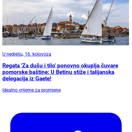
U nedjelju, 16. kolovoza
Regata 'Za dušu i tilo' ponovno okuplja čuvare
pomorske baštine: U Betinu stiže i talijanska
delegacija iz Gaete!
Idealno vrijeme za promjene