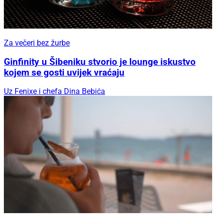
Za večeri bez žurbe
Ginfinity u Šibeniku stvorio je lounge iskustvo
kojem se gosti uvijek vraćaju
Uz Fenixe i chefa Dina Bebića