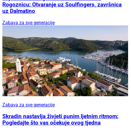
Rogoznicu: Otvaranje uz Soulfingers, završnica
uz Dalmatino
Zabava za sve generacije
Zabava za sve generacije
Skradin nastavlja živjeti punim ljetnim ritmom:
Pogledajte što vas očekuje ovog tjedna