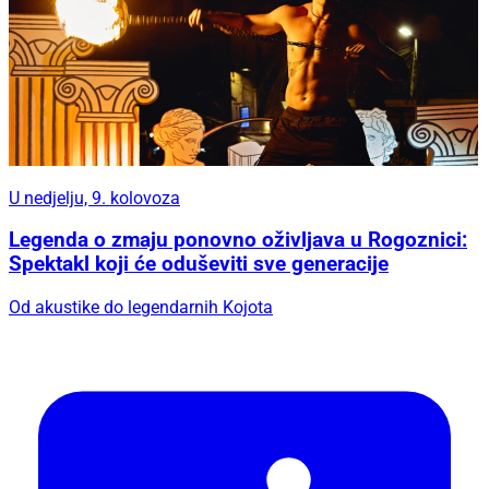
U nedjelju, 9. kolovoza
Legenda o zmaju ponovno oživljava u Rogoznici:
Spektakl koji će oduševiti sve generacije
Od akustike do legendarnih Kojota