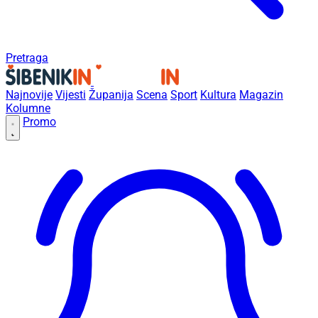
Pretraga
Najnovije
Vijesti
Županija
Scena
Sport
Kultura
Magazin
Kolumne
Promo