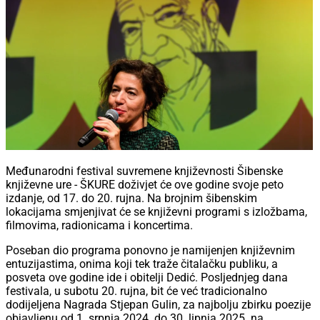
Međunarodni festival suvremene književnosti Šibenske
književne ure - ŠKURE doživjet će ove godine svoje peto
izdanje, od 17. do 20. rujna. Na brojnim šibenskim
lokacijama smjenjivat će se književni programi s izložbama,
filmovima, radionicama i koncertima.
Poseban dio programa ponovno je namijenjen književnim
entuzijastima, onima koji tek traže čitalačku publiku, a
posveta ove godine ide i obitelji Dedić. Posljednjeg dana
festivala, u subotu 20. rujna, bit će već tradicionalno
dodijeljena Nagrada Stjepan Gulin, za najbolju zbirku poezije
objavljenu od 1. srpnja 2024. do 30. lipnja 2025. na