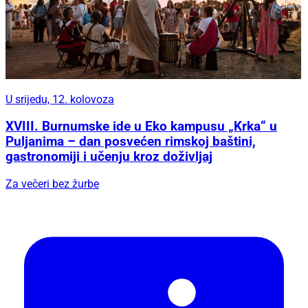
U srijedu, 12. kolovoza
XVIII. Burnumske ide u Eko kampusu „Krka“ u
Puljanima – dan posvećen rimskoj baštini,
gastronomiji i učenju kroz doživljaj
Za večeri bez žurbe