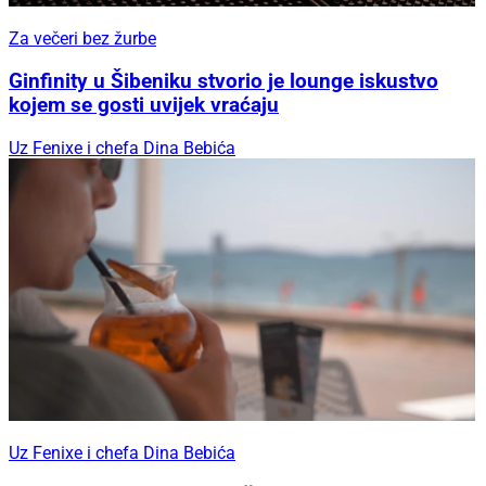
Za večeri bez žurbe
Ginfinity u Šibeniku stvorio je lounge iskustvo
kojem se gosti uvijek vraćaju
Uz Fenixe i chefa Dina Bebića
Uz Fenixe i chefa Dina Bebića