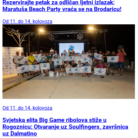
Rezervirajte petak za odličan ljetni izlazak:
Maratuša Beach Party vraća se na Brodaricu!
Od 11. do 14. kolovoza
Od 11. do 14. kolovoza
Svjetska elita Big Game ribolova stiže u
Rogoznicu: Otvaranje uz Soulfingers, završnica
uz Dalmatino