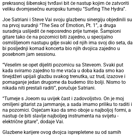
prekrasnoj šibenskoj tvrđavi bit će nastup kojim će zatvoriti
veliku dvomjesečnu europsku turneju “Surfing The Hydra”.
Joe Satriani i Steve Vai svoju glazbenu sinergiju objedinili su
na prvoj suradnji “The Sea of Emotion, Pt. 1”, a druga
suradnja uslijedit će neposredno prije turneje. Šampioni
gitare tako će na pozornici biti zajedno, u specijalno
osmišljenom nastupu gdje svaki od njih ima svoj dio seta, da
bi posljednji komad koncerta bio njih dvojica zajedno u
posebnom jam sessionu.
“Veselim se opet dijeliti pozornicu sa Steveom. Svaki put
kada sviramo zajedno to me vraća u doba kada smo kao
tinejdžeri upijali glazbu svakog trenutka, uz trud, izazove i
pomaganje jedan drugome da budemo što bolji. Nismo to
nikada niti prestali raditi”, poručuje Satriani.
“Turneje s Joeom su uvijek čast i zadovoljstvo. On je moj
omiljeni gitarist za jammanje, a sada imamo priliku to raditi i
na pozornici. Osjećam kao da smo oboje u najboljoj formi, a
nastup će biti slavlje najboljeg instrumenta na svijetu -
električne gitare”, dodaje Vai.
Glazbene karijere ovog dvojca isprepletene su od samih