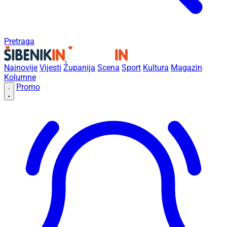
Pretraga
Najnovije
Vijesti
Županija
Scena
Sport
Kultura
Magazin
Kolumne
Promo