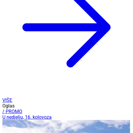
VIŠE
Oglas
/ PROMO
U nedjelju, 16. kolovoza