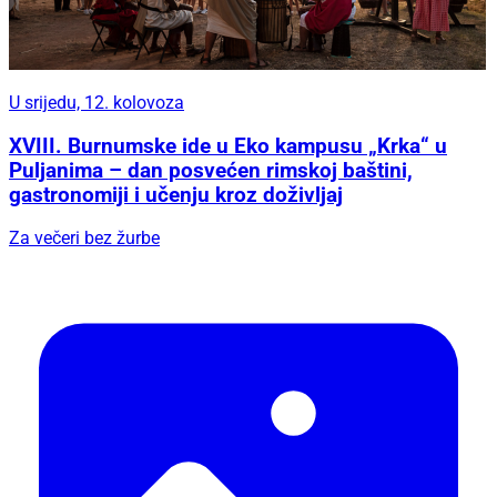
U srijedu, 12. kolovoza
XVIII. Burnumske ide u Eko kampusu „Krka“ u
Puljanima – dan posvećen rimskoj baštini,
gastronomiji i učenju kroz doživljaj
Za večeri bez žurbe