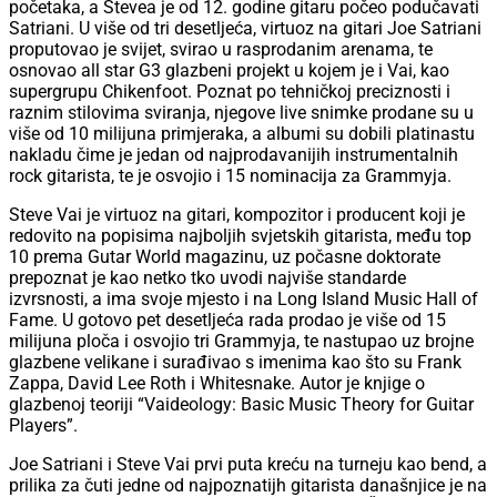
početaka, a Stevea je od 12. godine gitaru počeo podučavati
Satriani. U više od tri desetljeća, virtuoz na gitari Joe Satriani
proputovao je svijet, svirao u rasprodanim arenama, te
osnovao all star G3 glazbeni projekt u kojem je i Vai, kao
supergrupu Chikenfoot. Poznat po tehničkoj preciznosti i
raznim stilovima sviranja, njegove live snimke prodane su u
više od 10 milijuna primjeraka, a albumi su dobili platinastu
nakladu čime je jedan od najprodavanijih instrumentalnih
rock gitarista, te je osvojio i 15 nominacija za Grammyja.
Steve Vai je virtuoz na gitari, kompozitor i producent koji je
redovito na popisima najboljih svjetskih gitarista, među top
10 prema Gutar World magazinu, uz počasne doktorate
prepoznat je kao netko tko uvodi najviše standarde
izvrsnosti, a ima svoje mjesto i na Long Island Music Hall of
Fame. U gotovo pet desetljeća rada prodao je više od 15
milijuna ploča i osvojio tri Grammyja, te nastupao uz brojne
glazbene velikane i surađivao s imenima kao što su Frank
Zappa, David Lee Roth i Whitesnake. Autor je knjige o
glazbenoj teoriji “Vaideology: Basic Music Theory for Guitar
Players”.
Joe Satriani i Steve Vai prvi puta kreću na turneju kao bend, a
prilika za čuti jedne od najpoznatijh gitarista današnjice je na