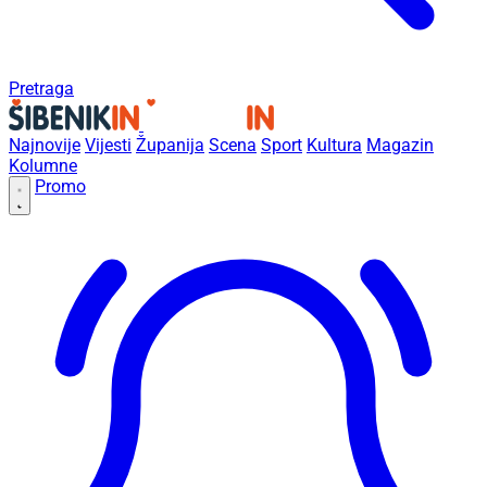
Pretraga
Najnovije
Vijesti
Županija
Scena
Sport
Kultura
Magazin
Kolumne
Promo