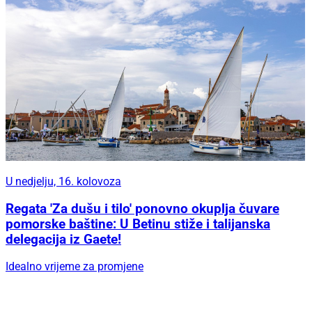
U nedjelju, 16. kolovoza
Regata 'Za dušu i tilo' ponovno okuplja čuvare
pomorske baštine: U Betinu stiže i talijanska
delegacija iz Gaete!
Idealno vrijeme za promjene