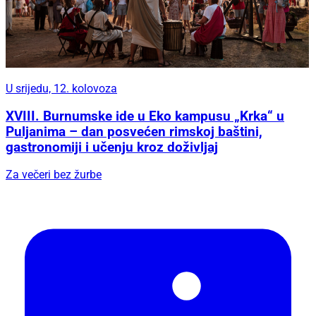
U srijedu, 12. kolovoza
XVIII. Burnumske ide u Eko kampusu „Krka“ u
Puljanima – dan posvećen rimskoj baštini,
gastronomiji i učenju kroz doživljaj
Za večeri bez žurbe