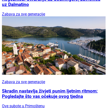
uz Dalmatino
Zabava za sve generacije
Zabava za sve generacije
Skradin nastavlja živjeti punim ljetnim ritmom:
Pogledajte što vas očekuje ovog tjedna
Ove subote u Primoštenu