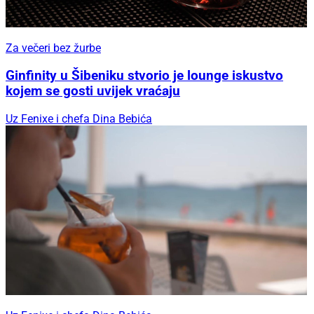
Za večeri bez žurbe
Ginfinity u Šibeniku stvorio je lounge iskustvo
kojem se gosti uvijek vraćaju
Uz Fenixe i chefa Dina Bebića