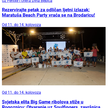
Uz Fenixe i chefa Dina Bebića
Rezervirajte petak za odličan ljetni izlazak:
Maratuša Beach Party vraća se na Brodaricu!
Od 11. do 14. kolovoza
Od 11. do 14. kolovoza
Svjetska elita Big Game ribolova stiže u
Rogoznicu: Otvaranje uz Soulfingers, završnica