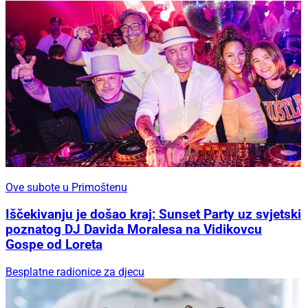
Ove subote u Primoštenu
Iščekivanju je došao kraj: Sunset Party uz svjetski
poznatog DJ Davida Moralesa na Vidikovcu
Gospe od Loreta
Besplatne radionice za djecu