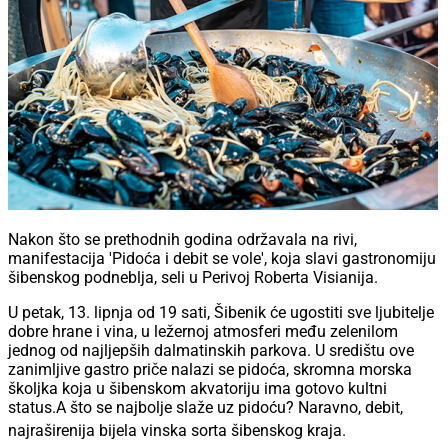
Nakon što se prethodnih godina održavala na rivi,
manifestacija 'Pidoća i debit se vole', koja slavi gastronomiju
šibenskog podneblja, seli u Perivoj Roberta Visianija.
U petak, 13. lipnja od 19 sati, Šibenik će ugostiti sve ljubitelje
dobre hrane i vina, u ležernoj atmosferi među zelenilom
jednog od najljepših dalmatinskih parkova. U središtu ove
zanimljive gastro priče nalazi se pidoća, skromna morska
školjka koja u šibenskom akvatoriju ima gotovo kultni
status.A što se najbolje slaže uz pidoću? Naravno, debit,
najraširenija bijela vinska sorta šibenskog kraja.