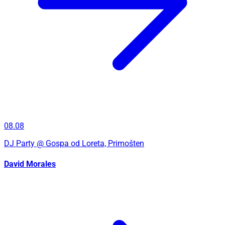
08.08
DJ Party
@ Gospa od Loreta, Primošten
David Morales