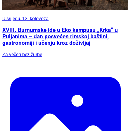
U srijedu, 12. kolovoza
XVIII. Burnumske ide u Eko kampusu „Krka“ u
Puljanima – dan posvećen rimskoj baštini,
gastronomiji i učenju kroz doživljaj
Za večeri bez žurbe