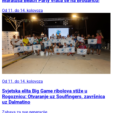
Maratuša Beach Party vraća se na Brodaricu!
Od 11. do 14. kolovoza
Od 11. do 14. kolovoza
Svjetska elita Big Game ribolova stiže u
Rogoznicu: Otvaranje uz Soulfingers, završnica
uz Dalmatino
Zabava za sve generacije