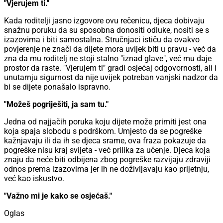
"Vjerujem ti."
Kada roditelji jasno izgovore ovu rečenicu, djeca dobivaju
snažnu poruku da su sposobna donositi odluke, nositi se s
izazovima i biti samostalna. Stručnjaci ističu da ovakvo
povjerenje ne znači da dijete mora uvijek biti u pravu - već da
zna da mu roditelj ne stoji stalno "iznad glave", već mu daje
prostor da raste. "Vjerujem ti" gradi osjećaj odgovornosti, ali i
unutarnju sigurnost da nije uvijek potreban vanjski nadzor da
bi se dijete ponašalo ispravno.
"Možeš pogriješiti, ja sam tu."
Jedna od najjačih poruka koju dijete može primiti jest ona
koja spaja slobodu s podrškom. Umjesto da se pogreške
kažnjavaju ili da ih se djeca srame, ova fraza pokazuje da
pogreške nisu kraj svijeta - već prilika za učenje. Djeca koja
znaju da neće biti odbijena zbog pogreške razvijaju zdraviji
odnos prema izazovima jer ih ne doživljavaju kao prijetnju,
već kao iskustvo.
"Važno mi je kako se osjećaš."
Oglas