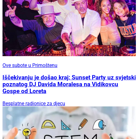
Ove subote u Primoštenu
Iščekivanju je došao kraj: Sunset Party uz svjetski
poznatog DJ Davida Moralesa na Vidikovcu
Gospe od Loreta
Besplatne radionice za djecu