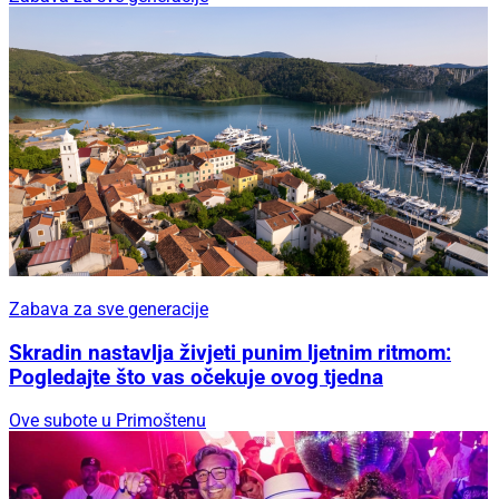
Zabava za sve generacije
Skradin nastavlja živjeti punim ljetnim ritmom:
Pogledajte što vas očekuje ovog tjedna
Ove subote u Primoštenu