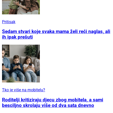
Pritisak
Sedam stvari koje svaka mama želi reći naglas, ali
ih ipak prešuti
Tko je više na mobitelu?
Roditelji kritiziraju djecu zbog mobitela, a sami
besciljno skrolaju više od dva sata dnevno