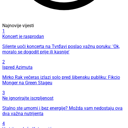
Najnovije vijesti
1
Koncert je rasprodan
Silente uoči koncerta na Tvrđavi poslao važnu poruku: 'Ok,
moralo se dogodit prije ili kasnije'
2
Ispred Azimuta
Mirko Rak večeras izlazi solo pred šibensku publiku: Fikcio
Monger na Green Stageu
3
Ne ignorirajte iscrpljenost
Stalno ste umorni i bez energije? Možda vam nedostaju ova
dva važna nutrijenta
4