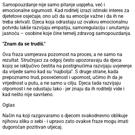
Samopouzdanje nije samo pitanje uspjeha, već i
emocionalne sigurnosti. Kad roditelj izrazi istinski interes za
djetetove osjećaje, ono uči da su emocije važne i da ih ne
treba skrivati. Djeca koja odrastaju uz ovakvu emocionalnu
potvrdu lakše razvijaju empatiju, samoregulaciju i unutarnju
jasnoću – osobine koje čine temelj zdravog samopouzdanja.
"Znam da se trudiš."
Ova fraza usmjerava pozornost na proces, a ne samo na
rezultat. Stručnjaci za odgoj često upozoravaju da djeca
kojoj se isključivo čestita na postignućima razvijaju uvjerenje
da vrijede samo kad su "najbolja". S druge strane, kada
prepoznamo trud, posvećenost i upornost, učimo ih da je
vrijednost u putu, a ne samo u cilju. Djeca tada razvijaju
otpornost i ne odustaju lako - jer znaju da ih roditelji vide i
kad nešto nije savršeno.
Oglas
Način na koji razgovaramo s djecom svakodnevno oblikuje
njihovu sliku o sebi - i upravo zato ovakve fraze mogu imati
dugoročan pozitivan utjecaj.