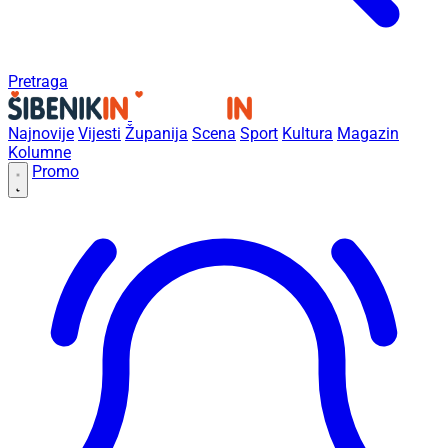
Pretraga
Najnovije
Vijesti
Županija
Scena
Sport
Kultura
Magazin
Kolumne
Promo