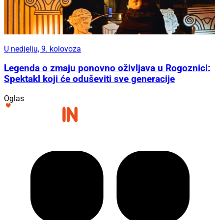
U nedjelju, 9. kolovoza
Legenda o zmaju ponovno oživljava u Rogoznici:
Spektakl koji će oduševiti sve generacije
Oglas