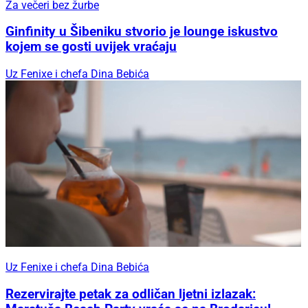
Za večeri bez žurbe
Ginfinity u Šibeniku stvorio je lounge iskustvo
kojem se gosti uvijek vraćaju
Uz Fenixe i chefa Dina Bebića
Uz Fenixe i chefa Dina Bebića
Rezervirajte petak za odličan ljetni izlazak: