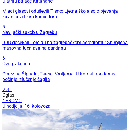
U atriju palače Katunarić
Mladi glasovi oduševili Tisno: Ljetna škola solo pjevanja
završila velikim koncertom
5
Navijački sukob u Zagrebu
BBB dočekali Torcidu na zagrebačkom aerodromu: Snimljena
masovna tučnjava na parkingu
6
Ovog vikenda
Oprez na Šipnatu, Tarcu i Vruljama: U Kornatima danas
počinje izlučenje čaglja
VIŠE
Oglas
/ PROMO
U nedjelju, 16. kolovoza