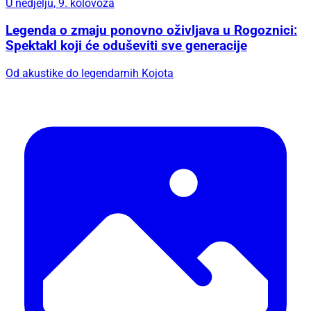
U nedjelju, 9. kolovoza
Legenda o zmaju ponovno oživljava u Rogoznici:
Spektakl koji će oduševiti sve generacije
Od akustike do legendarnih Kojota