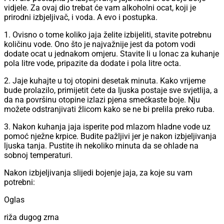
vidjele. Za ovaj dio trebat će vam alkoholni ocat, koji je
prirodni izbjeljivač, i voda. A evo i postupka.
1. Ovisno o tome koliko jaja želite izbijeliti, stavite potrebnu
količinu vode. Ono što je najvažnije jest da potom vodi
dodate ocat u jednakom omjeru. Stavite li u lonac za kuhanje
pola litre vode, pripazite da dodate i pola litre octa.
2. Jaje kuhajte u toj otopini desetak minuta. Kako vrijeme
bude prolazilo, primijetit ćete da ljuska postaje sve svjetlija, a
da na površinu otopine izlazi pjena smećkaste boje. Nju
možete odstranjivati žlicom kako se ne bi prelila preko ruba.
3. Nakon kuhanja jaja isperite pod mlazom hladne vode uz
pomoć nježne krpice. Budite pažljivi jer je nakon izbjeljivanja
ljuska tanja. Pustite ih nekoliko minuta da se ohlade na
sobnoj temperaturi.
Nakon izbjeljivanja slijedi bojenje jaja, za koje su vam
potrebni:
Oglas
riža dugog zrna