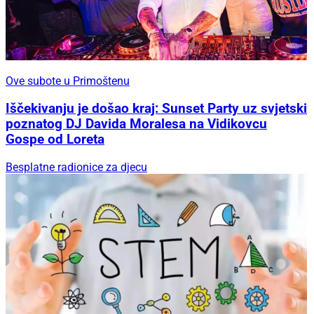
Ove subote u Primoštenu
Iščekivanju je došao kraj: Sunset Party uz svjetski
poznatog DJ Davida Moralesa na Vidikovcu
Gospe od Loreta
Besplatne radionice za djecu