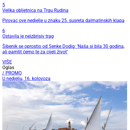
5
Velika obljetnica na Trgu Rudina
Pirovac ove nedjelje u znaku 25. susreta dalmatinskih klapa
6
Ostavila je neizbrisiv trag
Šibenik se oprostio od Senke Dodig: ‘Naša si bila 30 godina,
ali pamtit ćemo te za cijeli život’
VIŠE
Oglas
/ PROMO
U nedjelju, 16. kolovoza