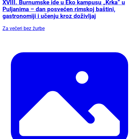
XVIII. Burnumske ide u Eko kampusu „Krka“ u
Puljanima – dan posvećen rimskoj baštini,
gastronomiji i učenju kroz doživljaj
Za večeri bez žurbe