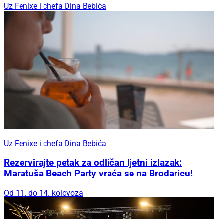
Uz Fenixe i chefa Dina Bebića
Uz Fenixe i chefa Dina Bebića
Rezervirajte petak za odličan ljetni izlazak:
Maratuša Beach Party vraća se na Brodaricu!
Od 11. do 14. kolovoza