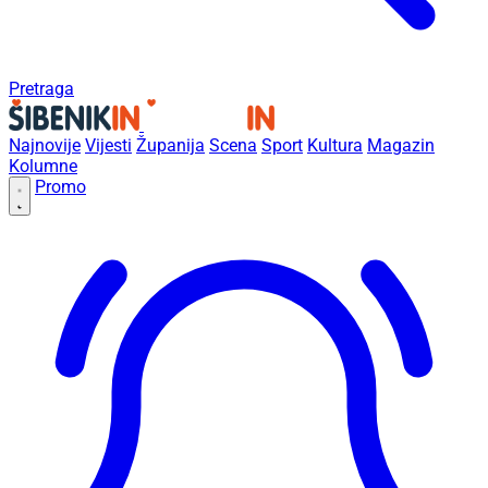
Pretraga
Najnovije
Vijesti
Županija
Scena
Sport
Kultura
Magazin
Kolumne
Promo