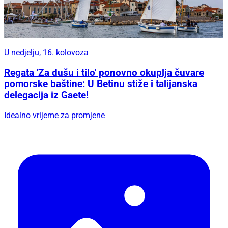
U nedjelju, 16. kolovoza
Regata 'Za dušu i tilo' ponovno okuplja čuvare
pomorske baštine: U Betinu stiže i talijanska
delegacija iz Gaete!
Idealno vrijeme za promjene