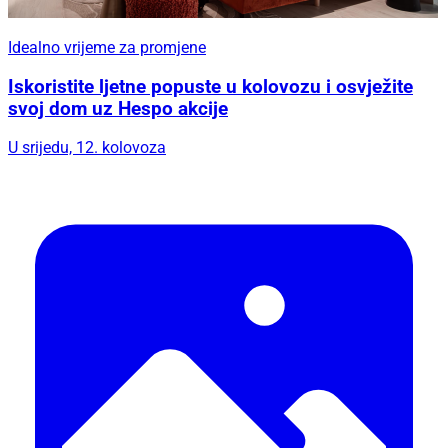
Idealno vrijeme za promjene
Iskoristite ljetne popuste u kolovozu i osvježite
svoj dom uz Hespo akcije
U srijedu, 12. kolovoza