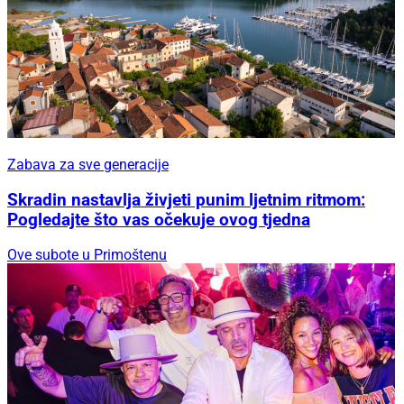
Zabava za sve generacije
Skradin nastavlja živjeti punim ljetnim ritmom:
Pogledajte što vas očekuje ovog tjedna
Ove subote u Primoštenu