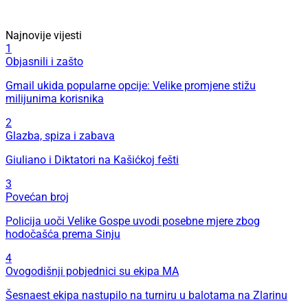
Najnovije vijesti
1
Objasnili i zašto
Gmail ukida popularne opcije: Velike promjene stižu
milijunima korisnika
2
Glazba, spiza i zabava
Giuliano i Diktatori na Kašićkoj fešti
3
Povećan broj
Policija uoči Velike Gospe uvodi posebne mjere zbog
hodočašća prema Sinju
4
Ovogodišnji pobjednici su ekipa MA
Šesnaest ekipa nastupilo na turniru u balotama na Zlarinu