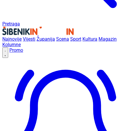
Pretraga
Najnovije
Vijesti
Županija
Scena
Sport
Kultura
Magazin
Kolumne
Promo