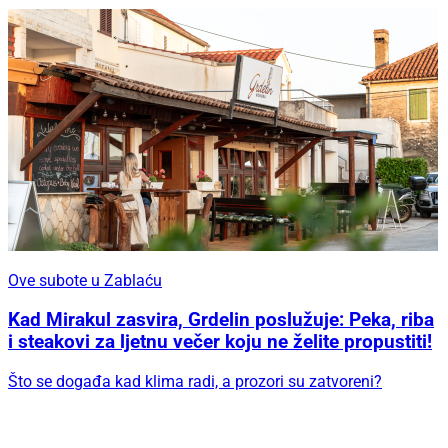
Ove subote u Zablaću
Kad Mirakul zasvira, Grdelin poslužuje: Peka, riba
i steakovi za ljetnu večer koju ne želite propustiti!
Što se događa kad klima radi, a prozori su zatvoreni?