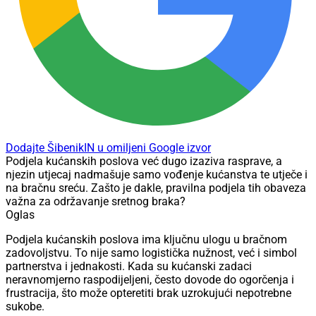
Dodajte ŠibenikIN u omiljeni Google izvor
Podjela kućanskih poslova već dugo izaziva rasprave, a
njezin utjecaj nadmašuje samo vođenje kućanstva te utječe i
na bračnu sreću. Zašto je dakle, pravilna podjela tih obaveza
važna za održavanje sretnog braka?
Oglas
Podjela kućanskih poslova ima ključnu ulogu u bračnom
zadovoljstvu. To nije samo logistička nužnost, već i simbol
partnerstva i jednakosti. Kada su kućanski zadaci
neravnomjerno raspodijeljeni, često dovode do ogorčenja i
frustracija, što može opteretiti brak uzrokujući nepotrebne
sukobe.