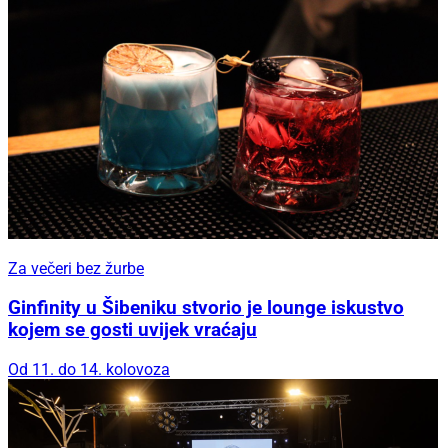
Za večeri bez žurbe
Ginfinity u Šibeniku stvorio je lounge iskustvo
kojem se gosti uvijek vraćaju
Od 11. do 14. kolovoza