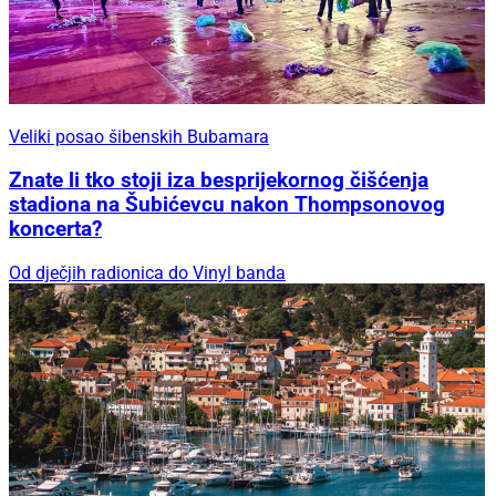
Veliki posao šibenskih Bubamara
Znate li tko stoji iza besprijekornog čišćenja
stadiona na Šubićevcu nakon Thompsonovog
koncerta?
Od dječjih radionica do Vinyl banda