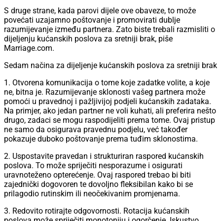
S druge strane, kada parovi dijele ove obaveze, to može
povećati uzajamno poštovanje i promovirati dublje
razumijevanje između partnera. Zato biste trebali razmisliti o
dijeljenju kućanskih poslova za sretniji brak, piše
Marriage.com.
Sedam načina za dijeljenje kućanskih poslova za sretniji brak
1. Otvorena komunikacija o tome koje zadatke volite, a koje
ne, bitna je. Razumijevanje sklonosti vašeg partnera može
pomoći u pravednoj i pažljivijoj podjeli kućanskih zadataka.
Na primjer, ako jedan partner ne voli kuhati, ali preferira nešto
drugo, zadaci se mogu raspodijeliti prema tome. Ovaj pristup
ne samo da osigurava pravednu podjelu, već također
pokazuje duboko poštovanje prema tuđim sklonostima.
2. Uspostavite pravedan i strukturiran raspored kućanskih
poslova. To može spriječiti nesporazume i osigurati
uravnoteženo opterećenje. Ovaj raspored trebao bi biti
zajednički dogovoren te dovoljno fleksibilan kako bi se
prilagodio rutinskim ili neočekivanim promjenama.
3. Redovito rotirajte odgovornosti. Rotacija kućanskih
poslova može spriječiti monotoniju i ogorčenje. Iskustvo