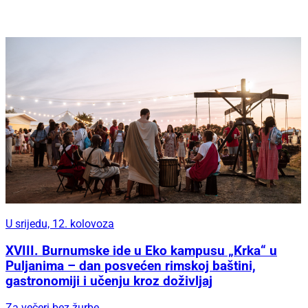
U srijedu, 12. kolovoza
XVIII. Burnumske ide u Eko kampusu „Krka“ u
Puljanima – dan posvećen rimskoj baštini,
gastronomiji i učenju kroz doživljaj
Za večeri bez žurbe