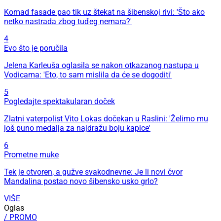
Komad fasade pao tik uz štekat na šibenskoj rivi: 'Što ako
netko nastrada zbog tuđeg nemara?'
4
Evo što je poručila
Jelena Karleuša oglasila se nakon otkazanog nastupa u
Vodicama: 'Eto, to sam mislila da će se dogoditi'
5
Pogledajte spektakularan doček
Zlatni vaterpolist Vito Lokas dočekan u Raslini: 'Želimo mu
još puno medalja za najdražu boju kapice'
6
Prometne muke
Tek je otvoren, a gužve svakodnevne: Je li novi čvor
Mandalina postao novo šibensko usko grlo?
VIŠE
Oglas
/ PROMO