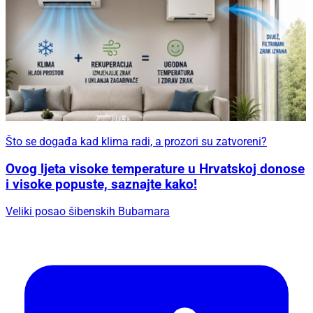
Što se događa kad klima radi, a prozori su zatvoreni?
Ovog ljeta visoke temperature u Hrvatskoj donose
i visoke popuste, saznajte kako!
Veliki posao šibenskih Bubamara