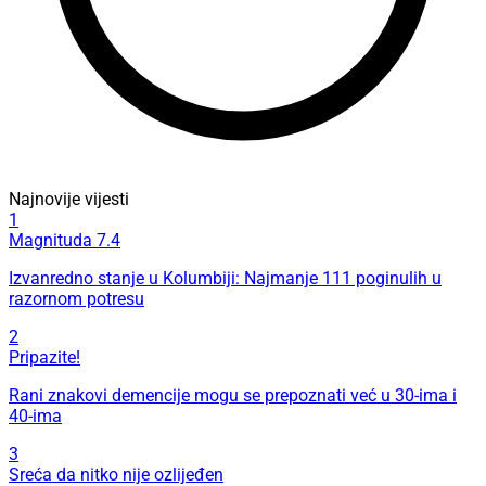
Najnovije vijesti
1
Magnituda 7.4
Izvanredno stanje u Kolumbiji: Najmanje 111 poginulih u
razornom potresu
2
Pripazite!
Rani znakovi demencije mogu se prepoznati već u 30-ima i
40-ima
3
Sreća da nitko nije ozlijeđen