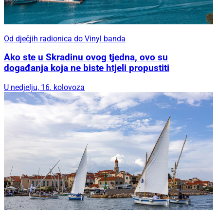
Od dječjih radionica do Vinyl banda
Ako ste u Skradinu ovog tjedna, ovo su
događanja koja ne biste htjeli propustiti
U nedjelju, 16. kolovoza