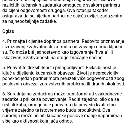
različitih kućanskih zadataka omogućuje svakom partneru
da cijeni odgovornosti drugoga. Ova rotacija također
osigurava da se nijedan partner ne osjeća uvijek zaduženim
za najnepoželjnije zadatke.
Oglas
4. Priznajte i cijenite doprinos partnera. Redovito priznavanje
i izražavanje zahvalnosti za trud u održavanju doma ključni
su. To može biti jednostavno kao izgovaranje "hvala" ili
iskazivanje zahvalnosti na druge značajne načine.
5. Prihvatite fleksibilnost i prilagodljivost. Fleksibilnost je
ključ u dijeljenju kućanskih obaveza. Život je nepredvidljiv i
ponekad jedan partner mora preuzeti više odgovornosti zbog
poslovnih obveza, zdravstvenih problema ili drugih okolnosti.
6. Suradnja na zadacima može transformirati svakodnevne
zadatke u prilike za povezivanje. Raditi zajedno, bilo da se
čisti ili kuha, omogućuje parovima da provedu kvalitetno
vrijeme zajedno te istovremeno budu produktivni. Ova
suradnja može učiniti kućanske poslove manje napornima i
više kao aktivnost koja jača odnos.