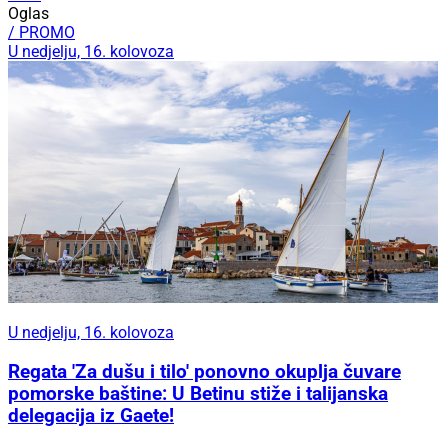
Oglas
/ PROMO
U nedjelju, 16. kolovoza
U nedjelju, 16. kolovoza
Regata 'Za dušu i tilo' ponovno okuplja čuvare
pomorske baštine: U Betinu stiže i talijanska
delegacija iz Gaete!