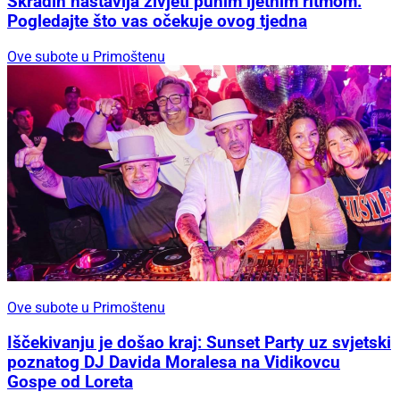
Skradin nastavlja živjeti punim ljetnim ritmom:
Pogledajte što vas očekuje ovog tjedna
Ove subote u Primoštenu
Ove subote u Primoštenu
Iščekivanju je došao kraj: Sunset Party uz svjetski
poznatog DJ Davida Moralesa na Vidikovcu
Gospe od Loreta