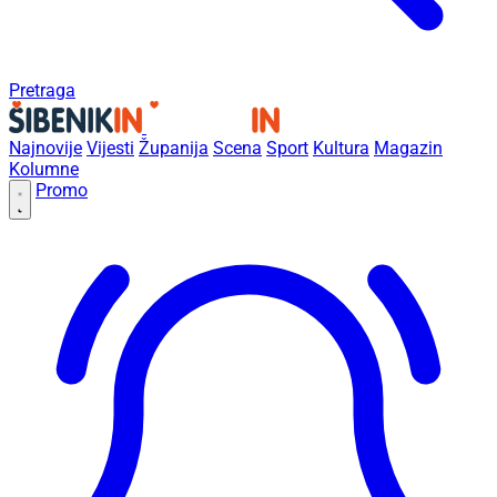
Pretraga
Najnovije
Vijesti
Županija
Scena
Sport
Kultura
Magazin
Kolumne
Promo