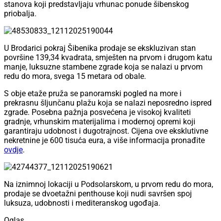
stanova koji predstavljaju vrhunac ponude šibenskog
priobalja.
U Brodarici pokraj Šibenika prodaje se ekskluzivan stan
površine 139,34 kvadrata, smješten na prvom i drugom katu
manje, luksuzne stambene zgrade koja se nalazi u prvom
redu do mora, svega 15 metara od obale.
S obje etaže pruža se panoramski pogled na more i
prekrasnu šljunčanu plažu koja se nalazi neposredno ispred
zgrade. Posebna pažnja posvećena je visokoj kvaliteti
gradnje, vrhunskim materijalima i modernoj opremi koji
garantiraju udobnost i dugotrajnost. Cijena ove eksklutivne
nekretnine je 600 tisuća eura, a više informacija pronađite
ovdje
.
Na iznimnoj lokaciji u Podsolarskom, u prvom redu do mora,
prodaje se dvoetažni penthouse koji nudi savršen spoj
luksuza, udobnosti i mediteranskog ugođaja.
Oglas