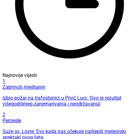
Najnovije vijesti
1
Zabrinuti mještanin
Izbio požar na trafostanici u Prvić Luci: 'Ovo je rezultat
višegodišnjeg zanemarivanja i neodržavanja'
2
Perzeide
Suze sv. Lovre: Evo kada nas očekuje najljepši meteorski
spektakl ovog ljeta