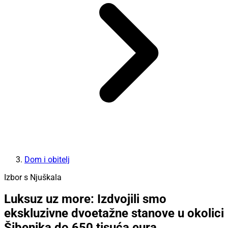
Dom i obitelj
Izbor s Njuškala
Luksuz uz more: Izdvojili smo
ekskluzivne dvoetažne stanove u okolici
Šibenika do 650 tisuća eura