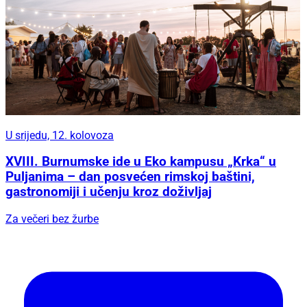
U srijedu, 12. kolovoza
XVIII. Burnumske ide u Eko kampusu „Krka“ u
Puljanima – dan posvećen rimskoj baštini,
gastronomiji i učenju kroz doživljaj
Za večeri bez žurbe