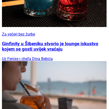
Za večeri bez žurbe
Ginfinity u Šibeniku stvorio je lounge iskustvo
kojem se gosti uvijek vraćaju
Uz Fenixe i chefa Dina Bebića