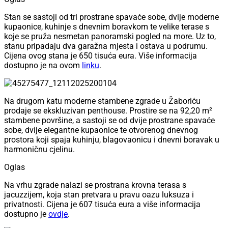
Stan se sastoji od tri prostrane spavaće sobe, dvije moderne
kupaonice, kuhinje s dnevnim boravkom te velike terase s
koje se pruža nesmetan panoramski pogled na more. Uz to,
stanu pripadaju dva garažna mjesta i ostava u podrumu.
Cijena ovog stana je 650 tisuća eura. Više informacija
dostupno je na ovom
linku
.
Na drugom katu moderne stambene zgrade u Žaboriću
prodaje se ekskluzivan penthouse. Prostire se na 92,20 m²
stambene površine, a sastoji se od dvije prostrane spavaće
sobe, dvije elegantne kupaonice te otvorenog dnevnog
prostora koji spaja kuhinju, blagovaonicu i dnevni boravak u
harmoničnu cjelinu.
Oglas
Na vrhu zgrade nalazi se prostrana krovna terasa s
jacuzzijem, koja stan pretvara u pravu oazu luksuza i
privatnosti. Cijena je 607 tisuća eura a više informacija
dostupno je
ovdje
.