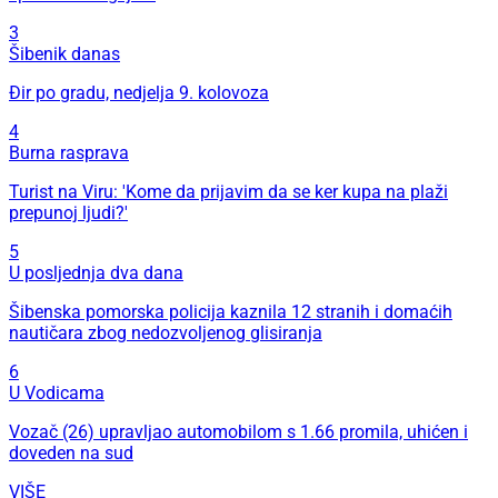
3
Šibenik danas
Đir po gradu, nedjelja 9. kolovoza
4
Burna rasprava
Turist na Viru: 'Kome da prijavim da se ker kupa na plaži
prepunoj ljudi?'
5
U posljednja dva dana
Šibenska pomorska policija kaznila 12 stranih i domaćih
nautičara zbog nedozvoljenog glisiranja
6
U Vodicama
Vozač (26) upravljao automobilom s 1.66 promila, uhićen i
doveden na sud
VIŠE