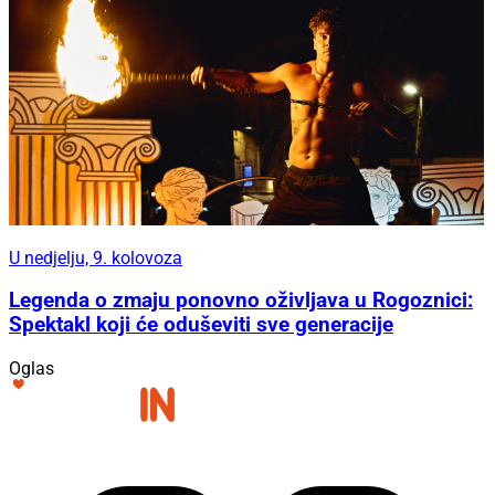
U nedjelju, 9. kolovoza
Legenda o zmaju ponovno oživljava u Rogoznici:
Spektakl koji će oduševiti sve generacije
Oglas