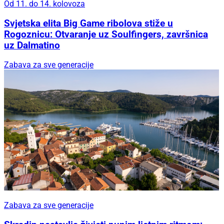
Od 11. do 14. kolovoza
Svjetska elita Big Game ribolova stiže u
Rogoznicu: Otvaranje uz Soulfingers, završnica
uz Dalmatino
Zabava za sve generacije
Zabava za sve generacije