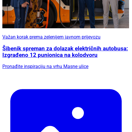
Važan korak prema zelenijem javnom prijevozu
Šibenik spreman za dolazak električnih autobusa:
Izgrađeno 12 punionica na kolodvoru
Pronađite inspiraciju na vrhu Masne ulice