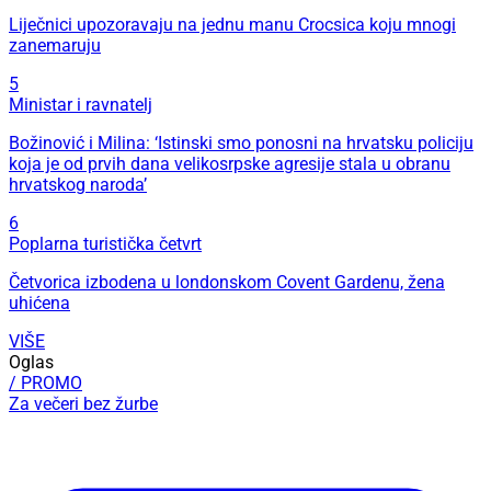
Liječnici upozoravaju na jednu manu Crocsica koju mnogi
zanemaruju
5
Ministar i ravnatelj
Božinović i Milina: ‘Istinski smo ponosni na hrvatsku policiju
koja je od prvih dana velikosrpske agresije stala u obranu
hrvatskog naroda’
6
Poplarna turistička četvrt
Četvorica izbodena u londonskom Covent Gardenu, žena
uhićena
VIŠE
Oglas
/ PROMO
Za večeri bez žurbe