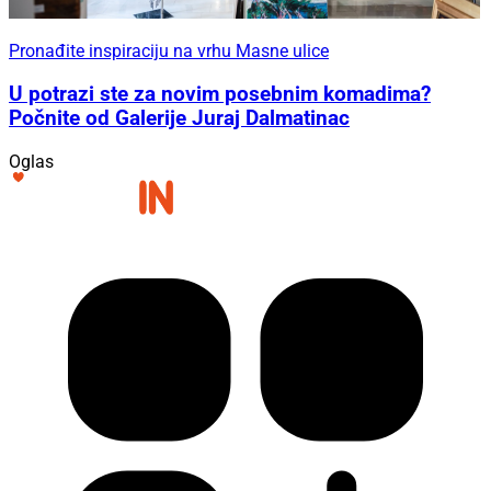
Pronađite inspiraciju na vrhu Masne ulice
U potrazi ste za novim posebnim komadima?
Počnite od Galerije Juraj Dalmatinac
Oglas