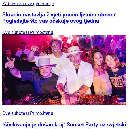
Zabava za sve generacije
Skradin nastavlja živjeti punim ljetnim ritmom:
Pogledajte što vas očekuje ovog tjedna
Ove subote u Primoštenu
Ove subote u Primoštenu
Iščekivanju je došao kraj: Sunset Party uz svjetski