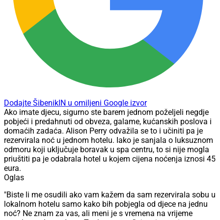
Dodajte ŠibenikIN u omiljeni Google izvor
Ako imate djecu, sigurno ste barem jednom poželjeli negdje
pobjeći i predahnuti od obveza, galame, kućanskih poslova i
domaćih zadaća. Alison Perry odvažila se to i učiniti pa je
rezervirala noć u jednom hotelu. Iako je sanjala o luksuznom
odmoru koji uključuje boravak u spa centru, to si nije mogla
priuštiti pa je odabrala hotel u kojem cijena noćenja iznosi 45
eura.
Oglas
"Biste li me osudili ako vam kažem da sam rezervirala sobu u
lokalnom hotelu samo kako bih pobjegla od djece na jednu
noć? Ne znam za vas, ali meni je s vremena na vrijeme