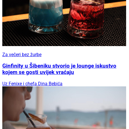
Za večeri bez žurbe
Ginfinity u Šibeniku stvorio je lounge iskustvo
kojem se gosti uvijek vraćaju
Uz Fenixe i chefa Dina Bebića