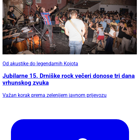
Od akustike do legendarnih Kojota
Jubilarne 15. Drniške rock večeri donose tri dana
vrhunskog zvuka
Važan korak prema zelenijem javnom prijevozu