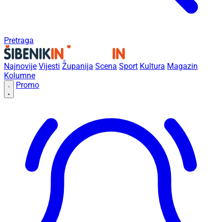
Pretraga
Najnovije
Vijesti
Županija
Scena
Sport
Kultura
Magazin
Kolumne
Promo