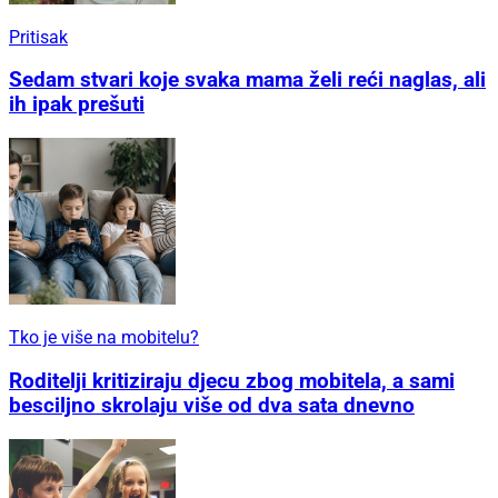
Pritisak
Sedam stvari koje svaka mama želi reći naglas, ali
ih ipak prešuti
Tko je više na mobitelu?
Roditelji kritiziraju djecu zbog mobitela, a sami
besciljno skrolaju više od dva sata dnevno