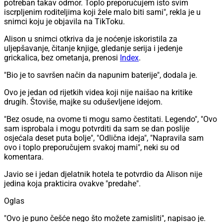
potreban takav odmor. Toplo preporučujem isto svim
iscrpljenim roditeljima koji žele malo biti sami", rekla je u
snimci koju je objavila na TikToku.
Alison u snimci otkriva da je noćenje iskoristila za
uljepšavanje, čitanje knjige, gledanje serija i jedenje
grickalica, bez ometanja, prenosi
Index
.
"Bio je to savršen način da napunim baterije", dodala je.
Ovo je jedan od rijetkih videa koji nije naišao na kritike
drugih. Štoviše, majke su oduševljene idejom.
"Bez osude, na ovome ti mogu samo čestitati. Legendo", "Ovo
sam isprobala i mogu potvrditi da sam se dan poslije
osjećala deset puta bolje", "Odlična ideja", "Napravila sam
ovo i toplo preporučujem svakoj mami", neki su od
komentara.
Javio se i jedan djelatnik hotela te potvrdio da Alison nije
jedina koja prakticira ovakve "predahe".
Oglas
"Ovo je puno češće nego što možete zamisliti", napisao je.