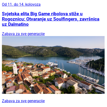
Od 11. do 14. kolovoza
Svjetska elita Big Game ribolova stiže u
Rogoznicu: Otvaranje uz Soulfingers, završnica
uz Dalmatino
Zabava za sve generacije
Zabava za sve generacije