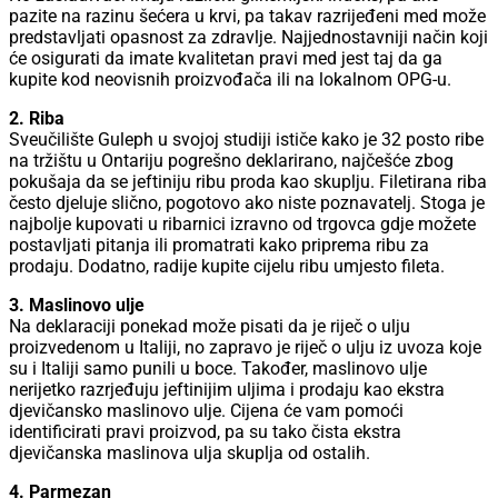
pazite na razinu šećera u krvi, pa takav razrijeđeni med može
predstavljati opasnost za zdravlje. Najjednostavniji način koji
će osigurati da imate kvalitetan pravi med jest taj da ga
kupite kod neovisnih proizvođača ili na lokalnom OPG-u.
2. Riba
Sveučilište Guleph u svojoj studiji ističe kako je 32 posto ribe
na tržištu u Ontariju pogrešno deklarirano, najčešće zbog
pokušaja da se jeftiniju ribu proda kao skuplju. Filetirana riba
često djeluje slično, pogotovo ako niste poznavatelj. Stoga je
najbolje kupovati u ribarnici izravno od trgovca gdje možete
postavljati pitanja ili promatrati kako priprema ribu za
prodaju. Dodatno, radije kupite cijelu ribu umjesto fileta.
3. Maslinovo ulje
Na deklaraciji ponekad može pisati da je riječ o ulju
proizvedenom u Italiji, no zapravo je riječ o ulju iz uvoza koje
su i Italiji samo punili u boce. Također, maslinovo ulje
nerijetko razrjeđuju jeftinijim uljima i prodaju kao ekstra
djevičansko maslinovo ulje. Cijena će vam pomoći
identificirati pravi proizvod, pa su tako čista ekstra
djevičanska maslinova ulja skuplja od ostalih.
4. Parmezan