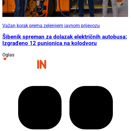
Važan korak prema zelenijem javnom prijevozu
Šibenik spreman za dolazak električnih autobusa:
Izgrađeno 12 punionica na kolodvoru
Oglas