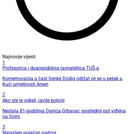
Najnovije vijesti
1
Profesorica i dugogodišnja ravnateljica TUŠ-a
Komemoracija u čast Senke Dodig održat će se u petak u
Kući umjetnosti Arsen
2
Ako ste je vidjeli, javite policiji
Nestala 81-godišnja Danica Grbavac, posljednji put viđena
na Srimi
3
Najavljen pojačan nadzor