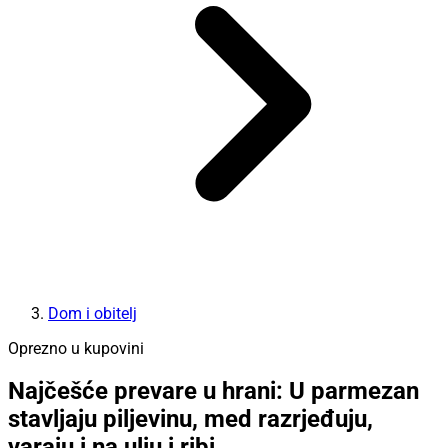
Dom i obitelj
Oprezno u kupovini
Najčešće prevare u hrani: U parmezan
stavljaju piljevinu, med razrjeđuju,
varaju i na ulju i ribi