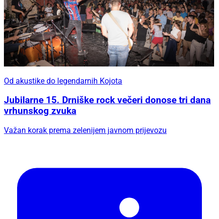
Od akustike do legendarnih Kojota
Jubilarne 15. Drniške rock večeri donose tri dana
vrhunskog zvuka
Važan korak prema zelenijem javnom prijevozu