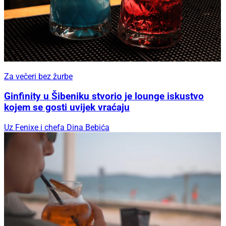
Za večeri bez žurbe
Ginfinity u Šibeniku stvorio je lounge iskustvo
kojem se gosti uvijek vraćaju
Uz Fenixe i chefa Dina Bebića