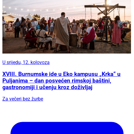
U srijedu, 12. kolovoza
XVIII. Burnumske ide u Eko kampusu „Krka“ u
Puljanima – dan posvećen rimskoj baštini,
gastronomiji i učenju kroz doživljaj
Za večeri bez žurbe