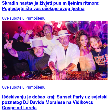
Skradin nastavlja živjeti punim ljetnim ritmom:
Pogledajte što vas očekuje ovog tjedna
Ove subote u Primoštenu
Ove subote u Primoštenu
Iščekivanju je došao kraj: Sunset Party uz svjetski
poznatog DJ Davida Moralesa na Vidikovcu
Gospe od Loreta