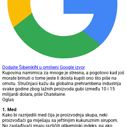
Dodajte ŠibenikIN u omiljeni Google izvor
Kupovina namirnica za mnoge je stresna, a pogotovo kad još
morate brinuti o tome jeste li doista kupili ono što piše na
omotu. Stručnjaci kažu da globalna prehrambena industrija
svake godine zbog lažnih proizvoda gubi između 10 i 15
milijardi dolara, piše Chatelaine.
Oglas
1. Med
Kako bi razrijedili med čija je proizvodnja skupa, neki
proizvođači ga miješaju sa jeftinijim kukuruznim sirupom.
No zaslađivači imaju različiti glikemijski indeks, pa ako