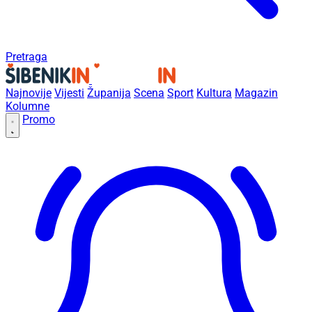
Pretraga
Najnovije
Vijesti
Županija
Scena
Sport
Kultura
Magazin
Kolumne
Promo