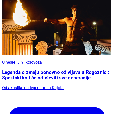
U nedjelju, 9. kolovoza
Legenda o zmaju ponovno oživljava u Rogoznici:
Spektakl koji će oduševiti sve generacije
Od akustike do legendarnih Kojota