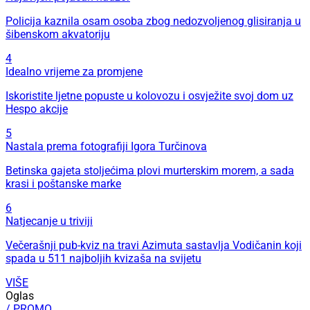
Policija kaznila osam osoba zbog nedozvoljenog glisiranja u
šibenskom akvatoriju
4
Idealno vrijeme za promjene
Iskoristite ljetne popuste u kolovozu i osvježite svoj dom uz
Hespo akcije
5
Nastala prema fotografiji Igora Turčinova
Betinska gajeta stoljećima plovi murterskim morem, a sada
krasi i poštanske marke
6
Natjecanje u triviji
Večerašnji pub-kviz na travi Azimuta sastavlja Vodičanin koji
spada u 511 najboljih kvizaša na svijetu
VIŠE
Oglas
/ PROMO