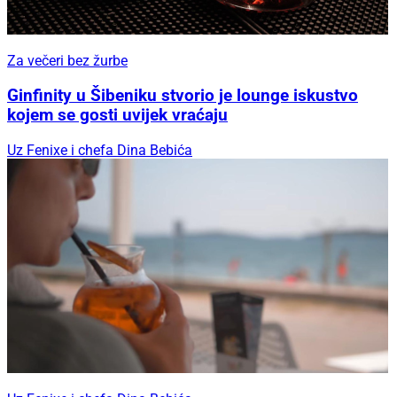
Za večeri bez žurbe
Ginfinity u Šibeniku stvorio je lounge iskustvo
kojem se gosti uvijek vraćaju
Uz Fenixe i chefa Dina Bebića