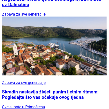
uz Dalmatino
Zabava za sve generacije
Zabava za sve generacije
Skradin nastavlja živjeti punim ljetnim ritmom:
Pogledajte što vas očekuje ovog tjedna
Ove subote u Primoštenu