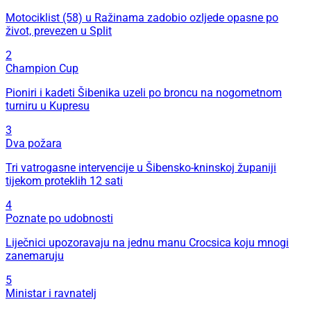
Motociklist (58) u Ražinama zadobio ozljede opasne po
život, prevezen u Split
2
Champion Cup
Pioniri i kadeti Šibenika uzeli po broncu na nogometnom
turniru u Kupresu
3
Dva požara
Tri vatrogasne intervencije u Šibensko-kninskoj županiji
tijekom proteklih 12 sati
4
Poznate po udobnosti
Liječnici upozoravaju na jednu manu Crocsica koju mnogi
zanemaruju
5
Ministar i ravnatelj