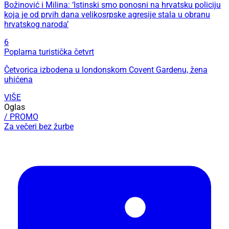
Božinović i Milina: ‘Istinski smo ponosni na hrvatsku policiju
koja je od prvih dana velikosrpske agresije stala u obranu
hrvatskog naroda’
6
Poplarna turistička četvrt
Četvorica izbodena u londonskom Covent Gardenu, žena
uhićena
VIŠE
Oglas
/ PROMO
Za večeri bez žurbe