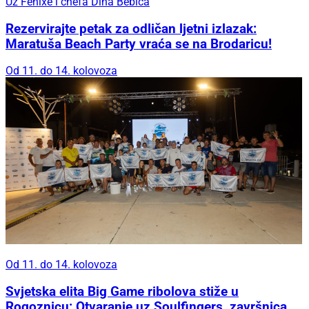
Uz Fenixe i chefa Dina Bebića
Rezervirajte petak za odličan ljetni izlazak:
Maratuša Beach Party vraća se na Brodaricu!
Od 11. do 14. kolovoza
Od 11. do 14. kolovoza
Svjetska elita Big Game ribolova stiže u
Rogoznicu: Otvaranje uz Soulfingers, završnica