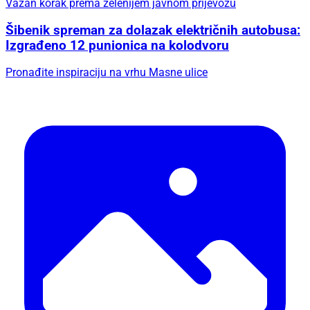
Važan korak prema zelenijem javnom prijevozu
Šibenik spreman za dolazak električnih autobusa:
Izgrađeno 12 punionica na kolodvoru
Pronađite inspiraciju na vrhu Masne ulice