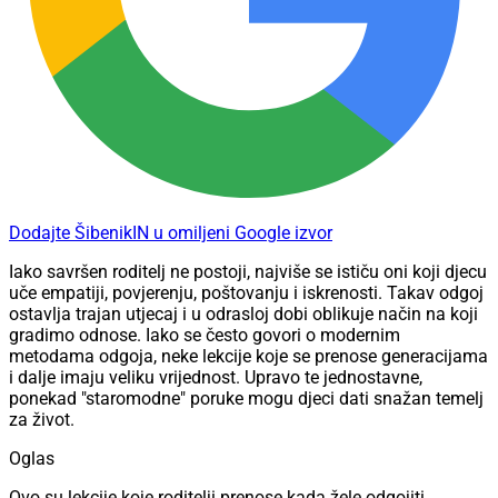
Dodajte ŠibenikIN u omiljeni Google izvor
Iako savršen roditelj ne postoji, najviše se ističu oni koji djecu
uče empatiji, povjerenju, poštovanju i iskrenosti. Takav odgoj
ostavlja trajan utjecaj i u odrasloj dobi oblikuje način na koji
gradimo odnose. Iako se često govori o modernim
metodama odgoja, neke lekcije koje se prenose generacijama
i dalje imaju veliku vrijednost. Upravo te jednostavne,
ponekad "staromodne" poruke mogu djeci dati snažan temelj
za život.
Oglas
Ovo su lekcije koje roditelji prenose kada žele odgojiti