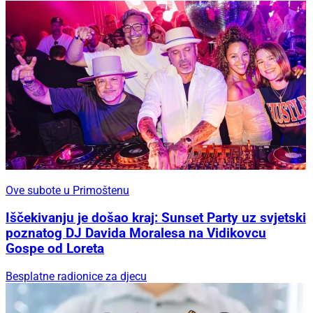
Ove subote u Primoštenu
Iščekivanju je došao kraj: Sunset Party uz svjetski
poznatog DJ Davida Moralesa na Vidikovcu
Gospe od Loreta
Besplatne radionice za djecu