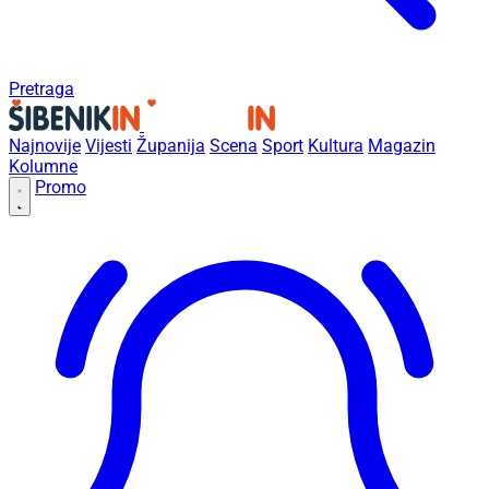
Pretraga
Najnovije
Vijesti
Županija
Scena
Sport
Kultura
Magazin
Kolumne
Promo