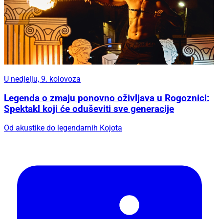
U nedjelju, 9. kolovoza
Legenda o zmaju ponovno oživljava u Rogoznici:
Spektakl koji će oduševiti sve generacije
Od akustike do legendarnih Kojota