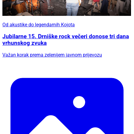
Od akustike do legendarnih Kojota
Jubilarne 15. Drniške rock večeri donose tri dana
vrhunskog zvuka
Važan korak prema zelenijem javnom prijevozu