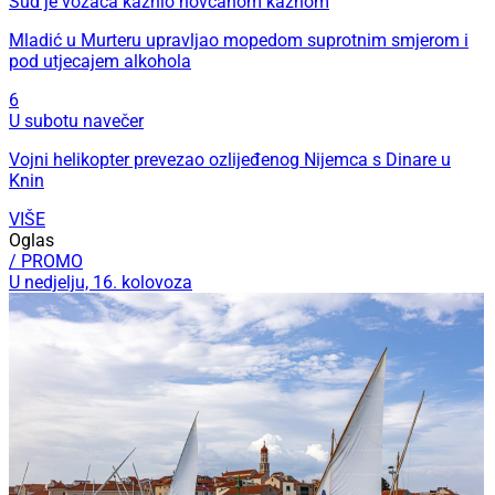
Sud je vozača kaznio novčanom kaznom
Mladić u Murteru upravljao mopedom suprotnim smjerom i
pod utjecajem alkohola
6
U subotu navečer
Vojni helikopter prevezao ozlijeđenog Nijemca s Dinare u
Knin
VIŠE
Oglas
/ PROMO
U nedjelju, 16. kolovoza