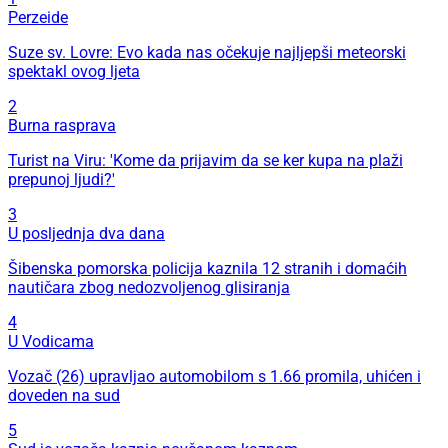
Perzeide
Suze sv. Lovre: Evo kada nas očekuje najljepši meteorski
spektakl ovog ljeta
2
Burna rasprava
Turist na Viru: 'Kome da prijavim da se ker kupa na plaži
prepunoj ljudi?'
3
U posljednja dva dana
Šibenska pomorska policija kaznila 12 stranih i domaćih
nautičara zbog nedozvoljenog glisiranja
4
U Vodicama
Vozač (26) upravljao automobilom s 1.66 promila, uhićen i
doveden na sud
5