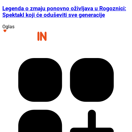
Legenda o zmaju ponovno oživljava u Rogoznici:
Spektakl koji će oduševiti sve generacije
Oglas