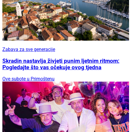
Zabava za sve generacije
Skradin nastavlja živjeti punim ljetnim ritmom:
Pogledajte što vas očekuje ovog tjedna
Ove subote u Primoštenu