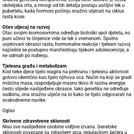
obiteljska crta, a mnogi od tih detalja postaju uočljivi tek u
pubertetu, kada hormoni počinju snažno utjecati na ciklus
rasta kose.
Očev utjecaj na razvoj
Otac svojim kromosomima određuje biološki spol djeteta, no
puni učinci te činjenice vide se tek s vremenom. Spolno
uvjetovani obrasci rasta, hormonalne reakcije i tjelesni razvoj
najčešće se postupno manifestiraju tijekom adolescencije, a
ne odmah po rođenju.
Tjelesna građa i metabolizam
Kod neke djece tijelo reagira na prehranu i tjelesnu aktivnost
gotovo identično kao tijelo njihova oca. Način na koji se gradi
mišićna masa, raspodjeljuje masno tkivo ili razina energije
često slijede naslijeđene obrasce. Iako genetika ne određuje
sudbinu, ona snažno utječe na to kako će tijelo odgovarati na
svakodnevne navike.
Oglas
Skrivene zdravstvene sklonosti
Nisu sve naslijeđene osobine vidljive izvana. Genetske
sklonosti povezane sa zdravljem srca, regulacijom šećera u