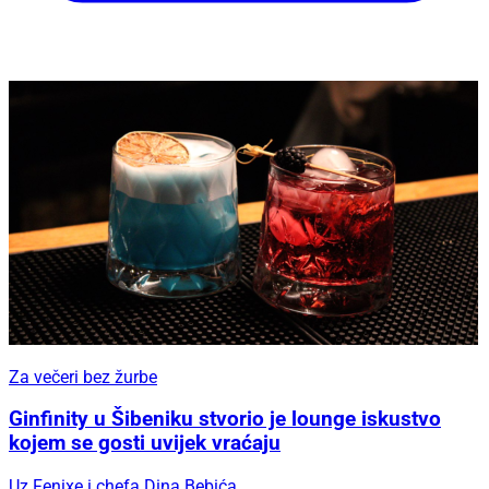
Za večeri bez žurbe
Ginfinity u Šibeniku stvorio je lounge iskustvo
kojem se gosti uvijek vraćaju
Uz Fenixe i chefa Dina Bebića