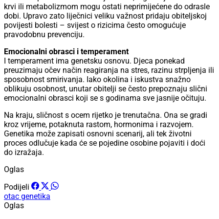
krvi ili metabolizmom mogu ostati neprimijećene do odrasle
dobi. Upravo zato liječnici veliku važnost pridaju obiteljskoj
povijesti bolesti – svijest o rizicima često omogućuje
pravodobnu prevenciju.
Emocionalni obrasci i temperament
I temperament ima genetsku osnovu. Djeca ponekad
preuzimaju očev način reagiranja na stres, razinu strpljenja ili
sposobnost smirivanja. Iako okolina i iskustva snažno
oblikuju osobnost, unutar obitelji se često prepoznaju slični
emocionalni obrasci koji se s godinama sve jasnije očituju.
Na kraju, sličnost s ocem rijetko je trenutačna. Ona se gradi
kroz vrijeme, potaknuta rastom, hormonima i razvojem.
Genetika može zapisati osnovni scenarij, ali tek životni
proces odlučuje kada će se pojedine osobine pojaviti i doći
do izražaja.
Oglas
Podijeli
otac
genetika
Oglas