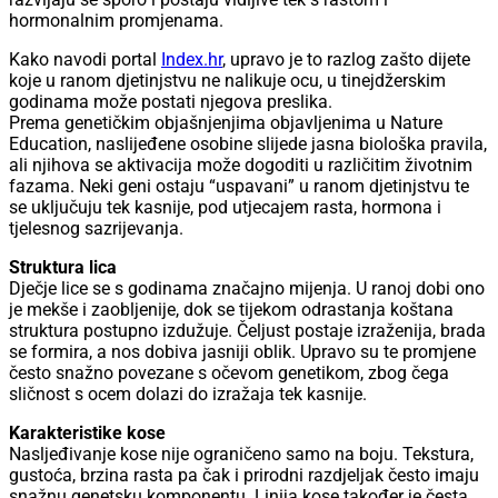
hormonalnim promjenama.
Kako navodi portal
Index.hr
, upravo je to razlog zašto dijete
koje u ranom djetinjstvu ne nalikuje ocu, u tinejdžerskim
godinama može postati njegova preslika.
Prema genetičkim objašnjenjima objavljenima u Nature
Education, naslijeđene osobine slijede jasna biološka pravila,
ali njihova se aktivacija može dogoditi u različitim životnim
fazama. Neki geni ostaju “uspavani” u ranom djetinjstvu te
se uključuju tek kasnije, pod utjecajem rasta, hormona i
tjelesnog sazrijevanja.
Struktura lica
Dječje lice se s godinama značajno mijenja. U ranoj dobi ono
je mekše i zaobljenije, dok se tijekom odrastanja koštana
struktura postupno izdužuje. Čeljust postaje izraženija, brada
se formira, a nos dobiva jasniji oblik. Upravo su te promjene
često snažno povezane s očevom genetikom, zbog čega
sličnost s ocem dolazi do izražaja tek kasnije.
Karakteristike kose
Nasljeđivanje kose nije ograničeno samo na boju. Tekstura,
gustoća, brzina rasta pa čak i prirodni razdjeljak često imaju
snažnu genetsku komponentu. Linija kose također je česta