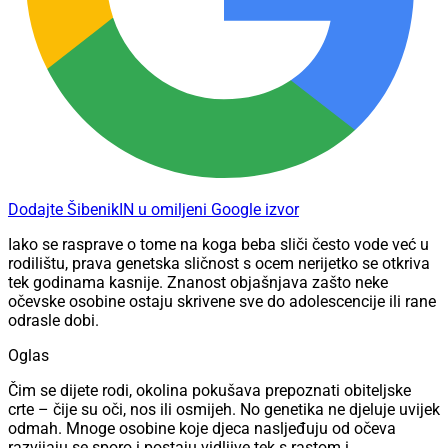
Dodajte ŠibenikIN u omiljeni Google izvor
Iako se rasprave o tome na koga beba sliči često vode već u
rodilištu, prava genetska sličnost s ocem nerijetko se otkriva
tek godinama kasnije. Znanost objašnjava zašto neke
očevske osobine ostaju skrivene sve do adolescencije ili rane
odrasle dobi.
Oglas
Čim se dijete rodi, okolina pokušava prepoznati obiteljske
crte – čije su oči, nos ili osmijeh. No genetika ne djeluje uvijek
odmah. Mnoge osobine koje djeca nasljeđuju od očeva
razvijaju se sporo i postaju vidljive tek s rastom i