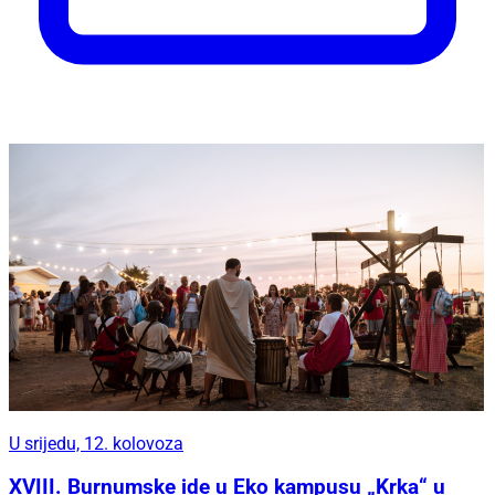
U srijedu, 12. kolovoza
XVIII. Burnumske ide u Eko kampusu „Krka“ u