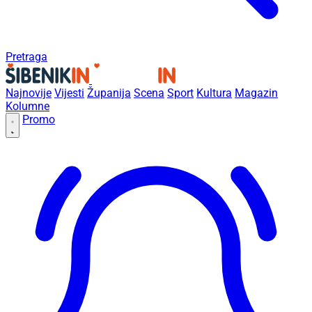
Pretraga
Najnovije
Vijesti
Županija
Scena
Sport
Kultura
Magazin
Kolumne
Promo