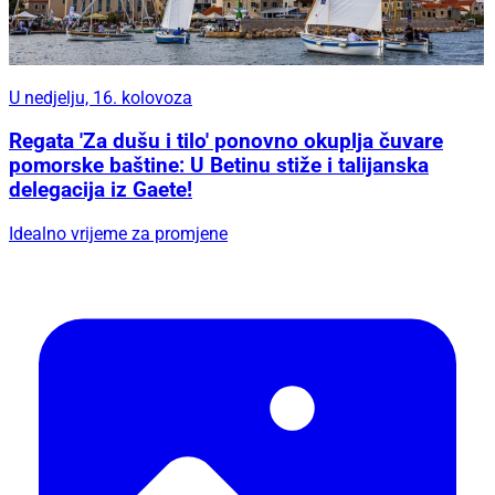
U nedjelju, 16. kolovoza
Regata 'Za dušu i tilo' ponovno okuplja čuvare
pomorske baštine: U Betinu stiže i talijanska
delegacija iz Gaete!
Idealno vrijeme za promjene