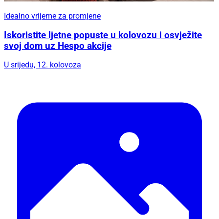
Idealno vrijeme za promjene
Iskoristite ljetne popuste u kolovozu i osvježite
svoj dom uz Hespo akcije
U srijedu, 12. kolovoza