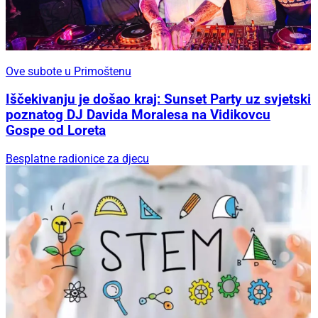
Ove subote u Primoštenu
Iščekivanju je došao kraj: Sunset Party uz svjetski
poznatog DJ Davida Moralesa na Vidikovcu
Gospe od Loreta
Besplatne radionice za djecu