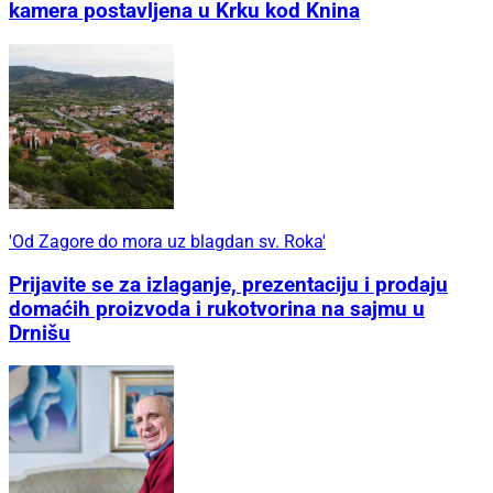
kamera postavljena u Krku kod Knina
'Od Zagore do mora uz blagdan sv. Roka'
Prijavite se za izlaganje, prezentaciju i prodaju
domaćih proizvoda i rukotvorina na sajmu u
Drnišu