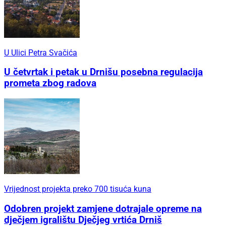
U Ulici Petra Svačića
U četvrtak i petak u Drnišu posebna regulacija
prometa zbog radova
Vrijednost projekta preko 700 tisuća kuna
Odobren projekt zamjene dotrajale opreme na
dječjem igralištu Dječjeg vrtića Drniš