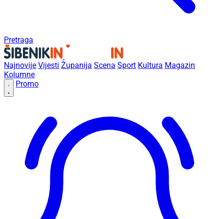
Pretraga
Najnovije
Vijesti
Županija
Scena
Sport
Kultura
Magazin
Kolumne
Promo