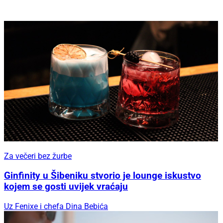
Za večeri bez žurbe
Ginfinity u Šibeniku stvorio je lounge iskustvo
kojem se gosti uvijek vraćaju
Uz Fenixe i chefa Dina Bebića