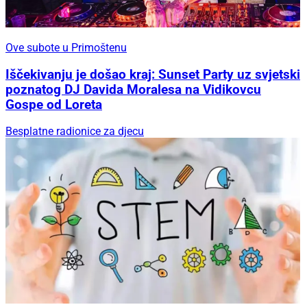
Ove subote u Primoštenu
Iščekivanju je došao kraj: Sunset Party uz svjetski
poznatog DJ Davida Moralesa na Vidikovcu
Gospe od Loreta
Besplatne radionice za djecu