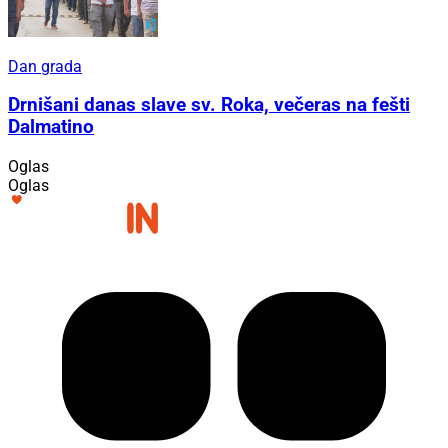
Dan grada
Drnišani danas slave sv. Roka, večeras na fešti
Dalmatino
Oglas
Oglas