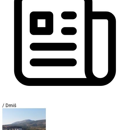
/ Drniš