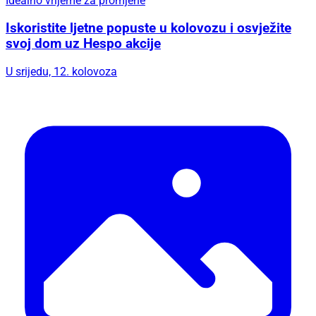
Idealno vrijeme za promjene
Iskoristite ljetne popuste u kolovozu i osvježite
svoj dom uz Hespo akcije
U srijedu, 12. kolovoza