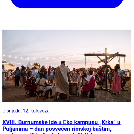
U srijedu, 12. kolovoza
XVIII. Burnumske ide u Eko kampusu „Krka“ u
Puljanima – dan posvećen rimskoj baštini,