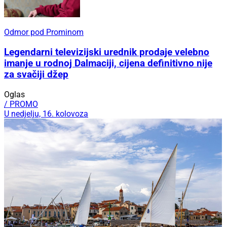
Odmor pod Prominom
Legendarni televizijski urednik prodaje velebno
imanje u rodnoj Dalmaciji, cijena definitivno nije
za svačiji džep
Oglas
/ PROMO
U nedjelju, 16. kolovoza