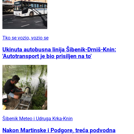
Tko se vozio, vozio se
Ukinuta autobusna linija Šibenik-Drniš-Knin:
'Autotransport je bio prisiljen na to'
Šibenik Meteo i Udruga Krka-Knin
Nakon Martinske i Podgore, treća podvodna