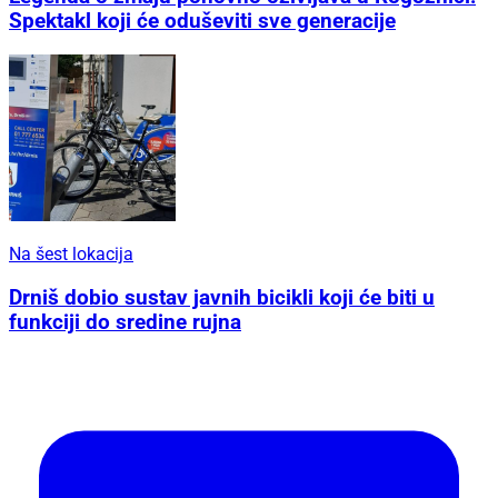
Spektakl koji će oduševiti sve generacije
Na šest lokacija
Drniš dobio sustav javnih bicikli koji će biti u
funkciji do sredine rujna