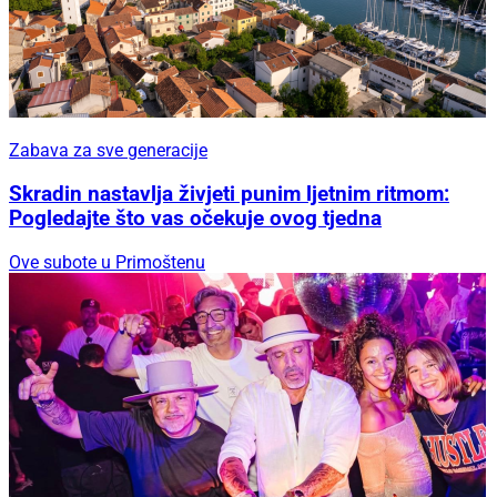
Zabava za sve generacije
Skradin nastavlja živjeti punim ljetnim ritmom:
Pogledajte što vas očekuje ovog tjedna
Ove subote u Primoštenu