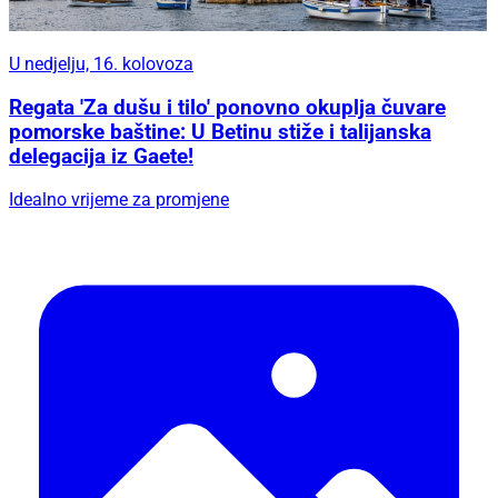
U nedjelju, 16. kolovoza
Regata 'Za dušu i tilo' ponovno okuplja čuvare
pomorske baštine: U Betinu stiže i talijanska
delegacija iz Gaete!
Idealno vrijeme za promjene