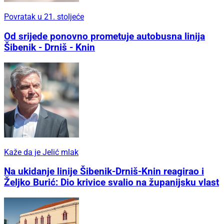
Povratak u 21. stoljeće
Od srijede ponovno prometuje autobusna linija
Šibenik - Drniš - Knin
Kaže da je Jelić mlak
Na ukidanje linije Šibenik-Drniš-Knin reagirao i
Željko Burić: Dio krivice svalio na županijsku vlast