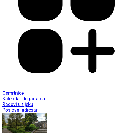
Osmrtnice
Kalendar događanja
Radovi u tijeku
Poslovni adresar