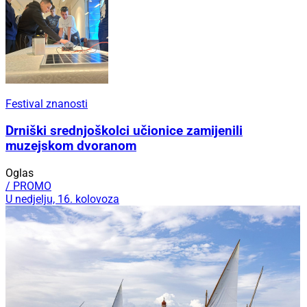
Festival znanosti
Drniški srednjoškolci učionice zamijenili
muzejskom dvoranom
Oglas
/ PROMO
U nedjelju, 16. kolovoza