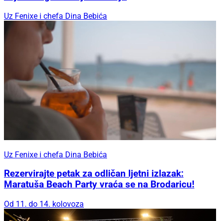
Uz Fenixe i chefa Dina Bebića
Uz Fenixe i chefa Dina Bebića
Rezervirajte petak za odličan ljetni izlazak:
Maratuša Beach Party vraća se na Brodaricu!
Od 11. do 14. kolovoza