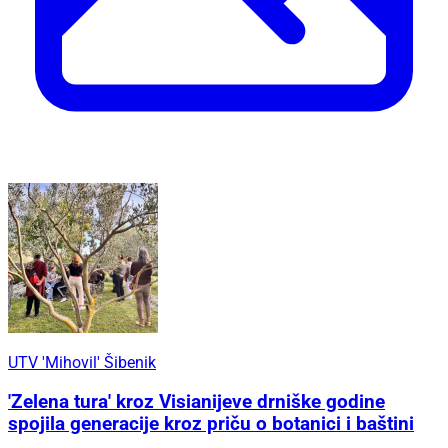
UTV 'Mihovil' Šibenik
'Zelena tura' kroz Visianijeve drniške godine
spojila generacije kroz priču o botanici i baštini