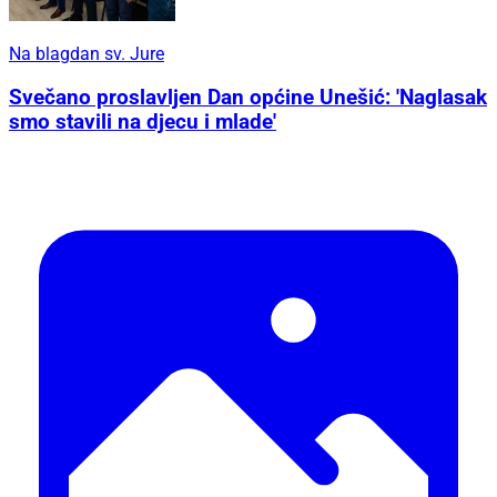
Na blagdan sv. Jure
Svečano proslavljen Dan općine Unešić: 'Naglasak
smo stavili na djecu i mlade'