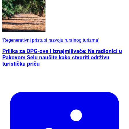
'Regenerativni pristupi razvoju ruralnog turizma'
Prilika za OPG-ove i iznajmljivače: Na radionici u
Pakovom Selu naučite kako stvoriti održivu
turističku priču