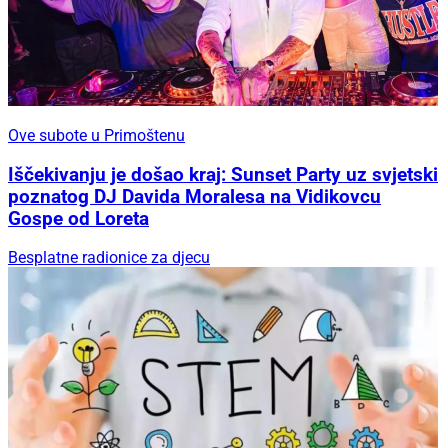
Ove subote u Primoštenu
Iščekivanju je došao kraj: Sunset Party uz svjetski
poznatog DJ Davida Moralesa na Vidikovcu
Gospe od Loreta
Besplatne radionice za djecu