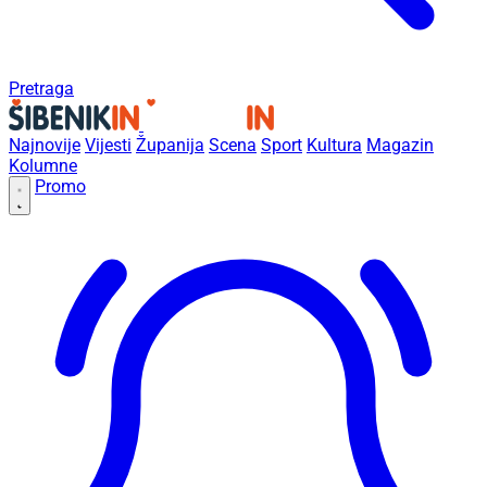
Pretraga
Najnovije
Vijesti
Županija
Scena
Sport
Kultura
Magazin
Kolumne
Promo