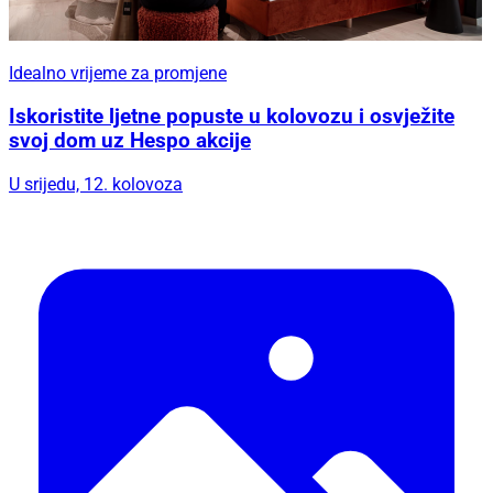
Idealno vrijeme za promjene
Iskoristite ljetne popuste u kolovozu i osvježite
svoj dom uz Hespo akcije
U srijedu, 12. kolovoza