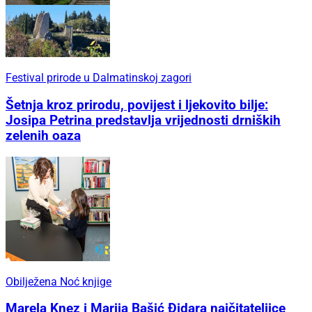
Festival prirode u Dalmatinskoj zagori
Šetnja kroz prirodu, povijest i ljekovito bilje:
Josipa Petrina predstavlja vrijednosti drniških
zelenih oaza
Obilježena Noć knjige
Marela Knez i Marija Bašić Đidara najčitateljice