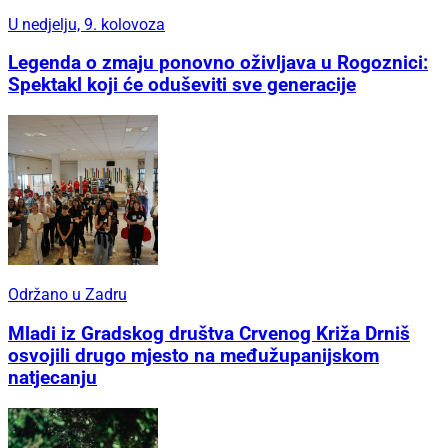
U nedjelju, 9. kolovoza
Legenda o zmaju ponovno oživljava u Rogoznici:
Spektakl koji će oduševiti sve generacije
Održano u Zadru
Mladi iz Gradskog društva Crvenog Križa Drniš
osvojili drugo mjesto na međužupanijskom
natjecanju