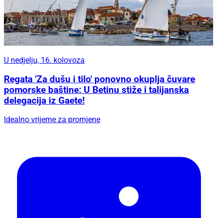
U nedjelju, 16. kolovoza
Regata 'Za dušu i tilo' ponovno okuplja čuvare
pomorske baštine: U Betinu stiže i talijanska
delegacija iz Gaete!
Idealno vrijeme za promjene