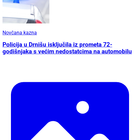
Novčana kazna
Policija u Drnišu isključila iz prometa 72-
godišnjaka s većim nedostatcima na automobilu