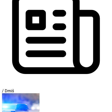
/ Drniš