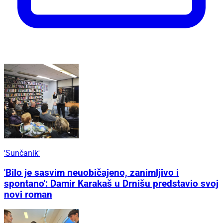
'Sunčanik'
'Bilo je sasvim neuobičajeno, zanimljivo i
spontano': Damir Karakaš u Drnišu predstavio svoj
novi roman