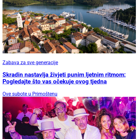
Zabava za sve generacije
Skradin nastavlja živjeti punim ljetnim ritmom:
Pogledajte što vas očekuje ovog tjedna
Ove subote u Primoštenu