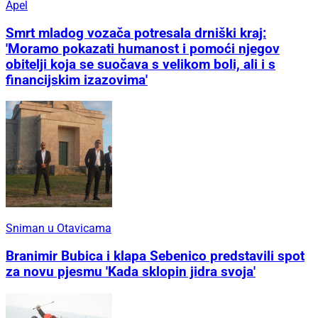
Apel
Smrt mladog vozača potresala drniški kraj:
'Moramo pokazati humanost i pomoći njegov
obitelji koja se suočava s velikom boli, ali i s
financijskim izazovima'
Sniman u Otavicama
Branimir Bubica i klapa Sebenico predstavili spot
za novu pjesmu 'Kada sklopin jidra svoja'