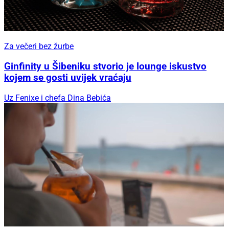
Za večeri bez žurbe
Ginfinity u Šibeniku stvorio je lounge iskustvo
kojem se gosti uvijek vraćaju
Uz Fenixe i chefa Dina Bebića