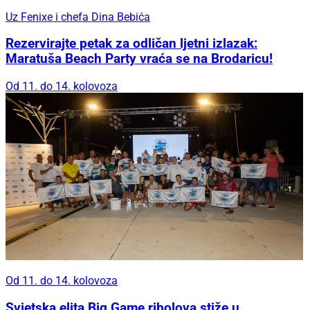
Uz Fenixe i chefa Dina Bebića
Rezervirajte petak za odličan ljetni izlazak:
Maratuša Beach Party vraća se na Brodaricu!
Od 11. do 14. kolovoza
Od 11. do 14. kolovoza
Svjetska elita Big Game ribolova stiže u