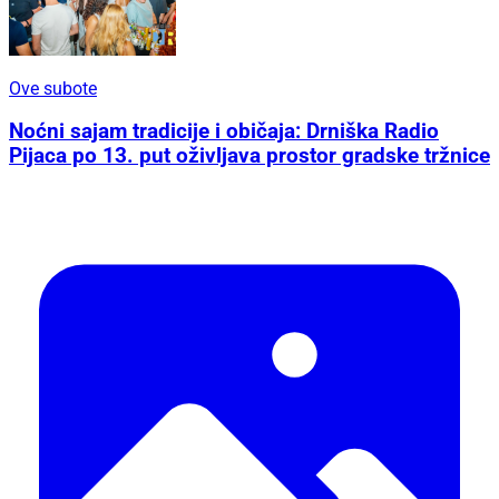
Ove subote
Noćni sajam tradicije i običaja: Drniška Radio
Pijaca po 13. put oživljava prostor gradske tržnice