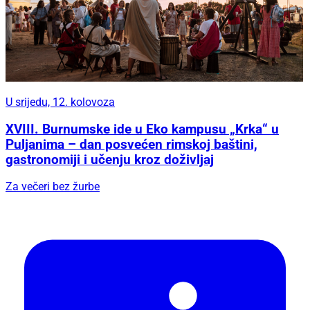
U srijedu, 12. kolovoza
XVIII. Burnumske ide u Eko kampusu „Krka“ u
Puljanima – dan posvećen rimskoj baštini,
gastronomiji i učenju kroz doživljaj
Za večeri bez žurbe