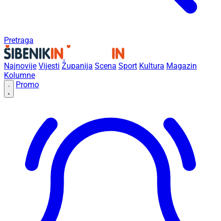
Pretraga
Najnovije
Vijesti
Županija
Scena
Sport
Kultura
Magazin
Kolumne
Promo