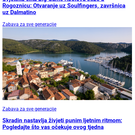
Rogoznicu: Otvaranje uz Soulfingers, završnica
uz Dalmatino
Zabava za sve generacije
Zabava za sve generacije
Skradin nastavlja živjeti punim ljetnim ritmom:
Pogledajte što vas očekuje ovog tjedna