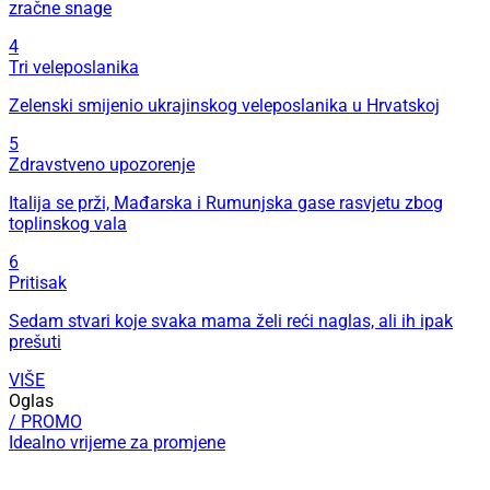
zračne snage
4
Tri veleposlanika
Zelenski smijenio ukrajinskog veleposlanika u Hrvatskoj
5
Zdravstveno upozorenje
Italija se prži, Mađarska i Rumunjska gase rasvjetu zbog
toplinskog vala
6
Pritisak
Sedam stvari koje svaka mama želi reći naglas, ali ih ipak
prešuti
VIŠE
Oglas
/ PROMO
Idealno vrijeme za promjene