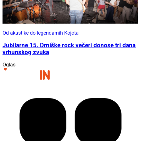
Od akustike do legendarnih Kojota
Jubilarne 15. Drniške rock večeri donose tri dana
vrhunskog zvuka
Oglas