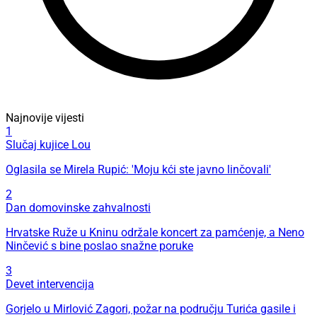
Najnovije vijesti
1
Slučaj kujice Lou
Oglasila se Mirela Rupić: 'Moju kći ste javno linčovali'
2
Dan domovinske zahvalnosti
Hrvatske Ruže u Kninu održale koncert za pamćenje, a Neno
Ninčević s bine poslao snažne poruke
3
Devet intervencija
Gorjelo u Mirlović Zagori, požar na području Turića gasile i