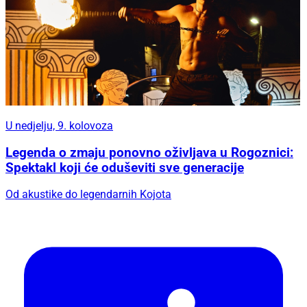
U nedjelju, 9. kolovoza
Legenda o zmaju ponovno oživljava u Rogoznici:
Spektakl koji će oduševiti sve generacije
Od akustike do legendarnih Kojota